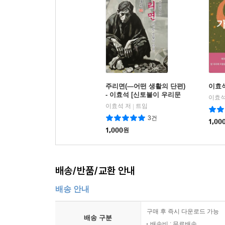
주리면(―어떤 생활의 단편)
이효
- 이효석 [신토불이 우리문
이효석
학 107]
이효석 저
트임
|
3건
1,00
1,000
원
배송/반품/교환 안내
배송 안내
구매 후 즉시 다운로드 가능
배송 구분
배송비 : 무료배송