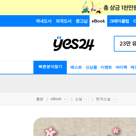
국내도서
외국도서
중고샵
eBook
크레마클럽
C
빠른분야찾기
베스트
신상품
이벤트
바이백
매
웰컴
eBook
소설
한국소설