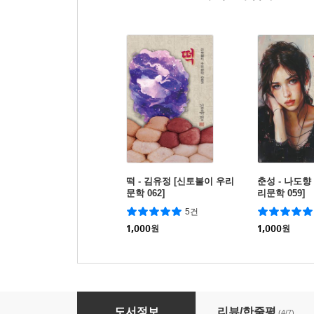
떡 - 김유정 [신토불이 우리
춘성 - 나도향
문학 062]
리문학 059]
5건
1,000
원
1,000
원
가을과 산양 - 이효석 [신토불이 우리문학 061]
도서정보
리뷰/한줄평
(4/7)