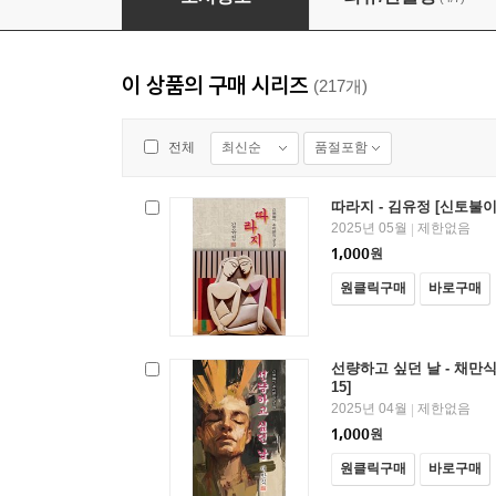
이 상품의 구매 시리즈
(217개)
최신순
품절포함
전체
따라지 - 김유정 [신토불이
2025년 05월
제한없음
|
1,000
원
원클릭구매
바로구매
선량하고 싶던 날 - 채만식
15]
2025년 04월
제한없음
|
1,000
원
원클릭구매
바로구매