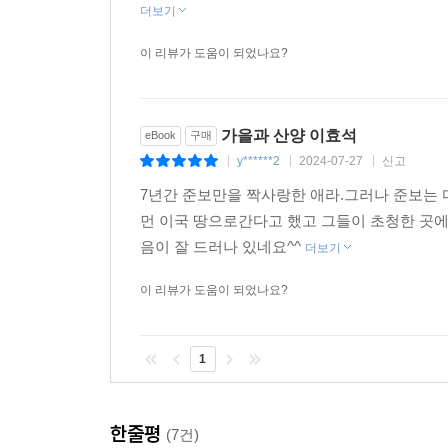
더보기
이 리뷰가 도움이 되었나요?
가을과 산양 이효석
eBook
구매
y******2
2024-07-27
신고
|
|
|
7년간 준보만을 짝사랑한 애라.그러나 준보는 
먼 이국 땅으로간다고 했고 그들이 초청한 곳
음이 잘 드러나 있네요^^
더보기
이 리뷰가 도움이 되었나요?
1
한줄평
(7건)