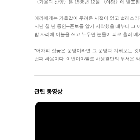
〈가을과 산양〉은 1938년 12월 《야담》에 발표
애라에게는 가을같이 두려운 시절이 없고 벌레소리같
지난 칠 년 동안─준보를 알기 시작했을 때부터 그
밤 자리에 이불을 쓰고 누우면 눈물이 되로 흘러 베
“어차피 짓궂은 운명이라면 그 운명과 겨뤄보는 것이
번째 싸움이다. 이번이야말로 사생결단의 무서운 싸
관련 동영상