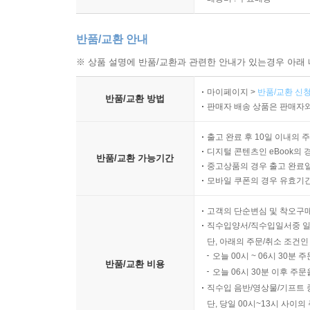
반품/교환 안내
※ 상품 설명에 반품/교환과 관련한 안내가 있는경우 아래 
마이페이지 >
반품/교환 신청
반품/교환 방법
판매자 배송 상품은 판매자와
출고 완료 후 10일 이내의 
디지털 콘텐츠인 eBook의 
반품/교환 가능기간
중고상품의 경우 출고 완료일
모바일 쿠폰의 경우 유효기간(
고객의 단순변심 및 착오구
직수입양서/직수입일서중 일
단, 아래의 주문/취소 조건인
오늘 00시 ~ 06시 30분 
반품/교환 비용
오늘 06시 30분 이후 주문
직수입 음반/영상물/기프트 
단, 당일 00시~13시 사이