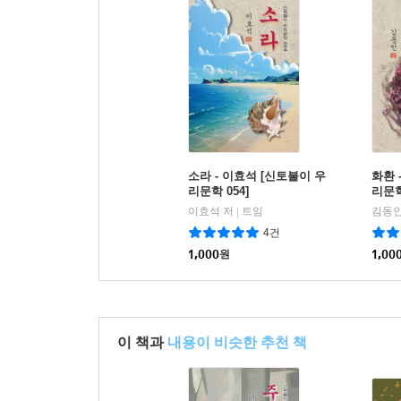
소라 - 이효석 [신토불이 우
화환 
리문학 054]
리문학
이효석 저
트임
김동인
|
4건
1,000
원
1,00
이 책과
내용이 비슷한 추천 책