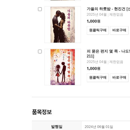
가을의 하룻밤 - 현진건 [
2025년 04월
제한없음
|
1,000
원
원클릭구매
바로구매
피 묻은 편지 몇 쪽 - 나
211]
2025년 04월
제한없음
|
1,000
원
원클릭구매
바로구매
품목정보
발행일
2024년 06월 01일