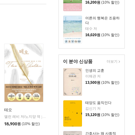
16,200
원
(10% 할인)
어른의 행복은 조용하
다
태수 저
16,020
원
(10% 할인)
이 분야 신상품
더보기
인생의 교훈
이해관 저
13,500
원
(10% 할인)
태양도 움직인다
김신기 저
테오
15,120
원
(10% 할인)
앨런 레비 저/노지양 역
오팬하우스
|
18,900
원
(10% 할인)
간호사는 왜 사회적