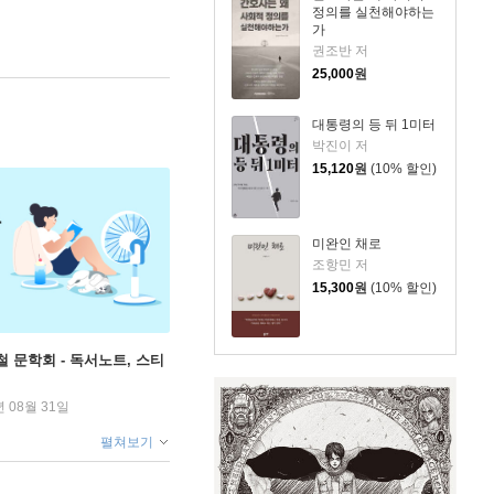
정의를 실천해야하는
가
권조반 저
25,000
원
대통령의 등 뒤 1미터
박진이 저
15,120
원
(10% 할인)
미완인 채로
조항민 저
15,300
원
(10% 할인)
철 문학회 - 독서노트, 스티
년 08월 31일
펼쳐보기