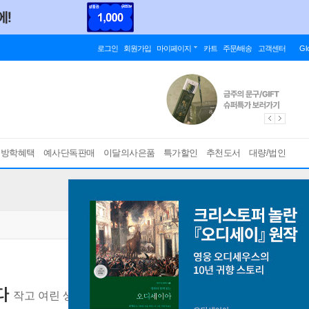
로그인
회원가입
마이페이지
카트
주문/배송
고객센터
Gl
름방학혜택
예사단독판매
이달의사은품
특가할인
추천도서
대량/법인
다
작고 여린 생의 반짝임이 내게 가르쳐준 것들