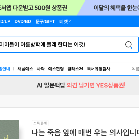
D/LP
DVD/BD
문구
/GIFT
티켓
장안내
채널예스
사락
예스펀딩
클래스24
독서유형검사
여
RBTI Lab
독서유형검사
AI 일문백답
의견 남기면 YES상품권!
소득공제
나는 죽음 앞에 매번 우는 의사입니