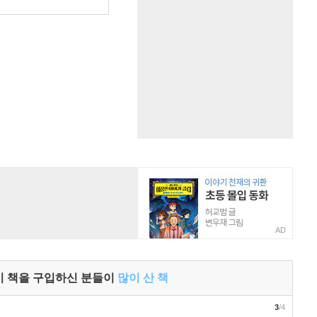
원
AD
이 책을 구입하신 분들이
많이 산 책
3
/4