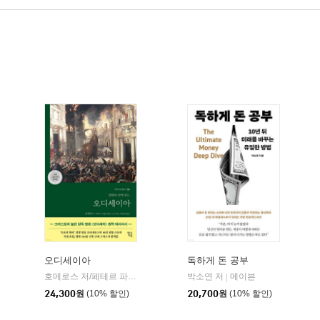
오디세이아
독하게 돈 공부
willbook)
호메로스 저/페테르 파울 루벤스 그림/박문재 역
박소연 저
현대지성
메이븐
|
|
24,300
원
(10% 할인)
20,700
원
(10% 할인)