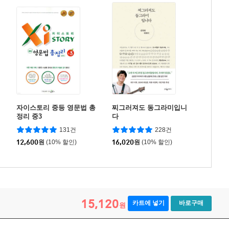
자이스토리 중등 영문법 총
찌그러져도 동그라미입니
정리 중3
다
131건
228건
12,600
원
(10% 할인)
16,020
원
(10% 할인)
15,120
카트에 넣기
바로구매
원