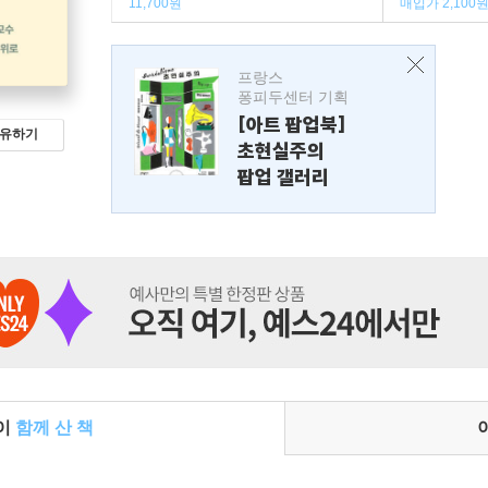
11,700원
매입가 2,100
프랑스
퐁피두센터 기획
[아트 팝업북]
유하기
초현실주의
팝업 갤러리
들이
함께 산 책