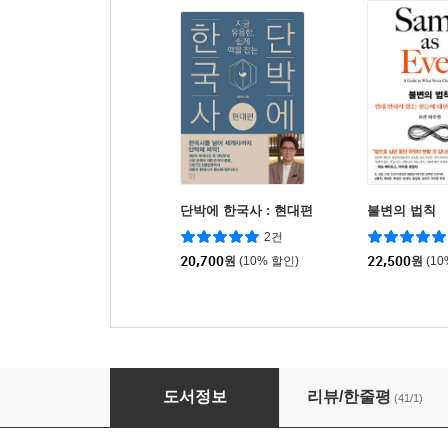
단박에 한국사 : 현대편
불변의 법칙
2건
20,700
원
(10% 할인)
22,500
원
(1
나는 죽음 앞에 매번 우는 의사입니다
도서정보
리뷰/한줄평
(41/1)