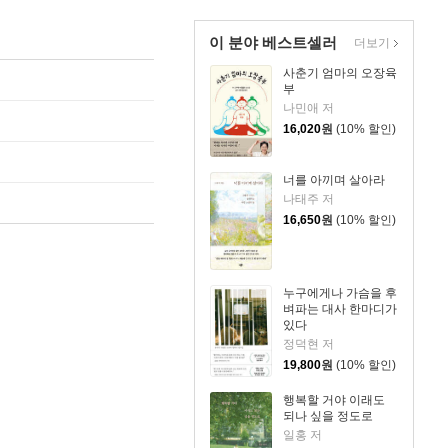
이 분야 베스트셀러
더보기
사춘기 엄마의 오장육
부
나민애 저
16,020
원
(10% 할인)
너를 아끼며 살아라
나태주 저
16,650
원
(10% 할인)
누구에게나 가슴을 후
벼파는 대사 한마디가
있다
정덕현 저
19,800
원
(10% 할인)
행복할 거야 이래도
되나 싶을 정도로
일홍 저