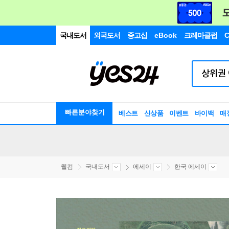
국내도서
외국도서
중고샵
eBook
크레마클럽
C
빠른분야찾기
베스트
신상품
이벤트
바이백
매
웰컴
국내도서
에세이
한국 에세이