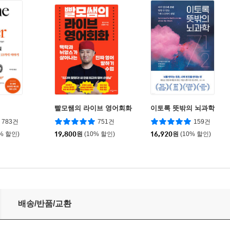
빨모쌤의 라이브 영어회화
이토록 뜻밖의 뇌과학
783건
751건
159건
0% 할인)
19,800
원
(10% 할인)
16,920
원
(10% 할인)
배송/반품/교환