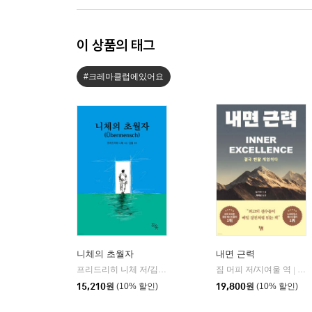
이 상품의 태그
#크레마클럽에있어요
니체의 초월자
내면 근력
프리드리히 니체 저/김철 편역
히읏
짐 머피 저/지여울 역
윌북(
|
|
15,210
원
(10% 할인)
19,800
원
(10% 할인)