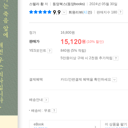
스텔라 황
저
동양북스(동양books)
2024년 05월 30일
9.9
회원리뷰(
42
건)
판매지수 180
정가
16,800원
15,120
원
판매가
(10% 할인)
YES포인트
840원 (5% 적립)
5만원이상 구매 시 2천원 추가적립
결제혜택
카드/간편결제 혜택을 확인하세요
배송안내
배송비 : 무료
eBook
이 상품을 팔기