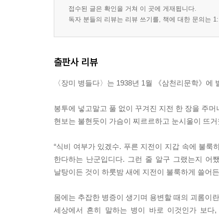
접수된 글은 확인을 거쳐 이 곳에 게재됩니다.
독자 분들의 리뷰는 리뷰 쓰기를, 책에 대한 문의는 1:
출판사 리뷰
〈장미 병들다〉는 1938년 1월 《삼천리문학》에
봉투에 넣고말고 풀 없이 꾸겨진 지전 한 장을 주머
현보는 불현듯이 가슴이 찌르르하고 눈시울이 뜨거웠
“식비 여부가 있겠수. 푸른 지전이 지갑 속에 불룩
한다하는 난군입디다. 그런 줄 알구 그랬는지 어
날탕이든 것이 하룻밤 새에 지전이 불룩하게 쓸어든단
몸에는 추잡한 병증이 생기며 용변할 때의 괴롬이란 
세상에서 흔히 말하는 병이 바로 이것인가 보다