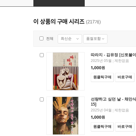
이 상품의 구매 시리즈
(217개)
최신순
품절포함
전체
따라지 - 김유정 [신토불이
2025년 05월
제한없음
|
1,000
원
원클릭구매
바로구매
선량하고 싶던 날 - 채만식
15]
2025년 04월
제한없음
|
1,000
원
원클릭구매
바로구매