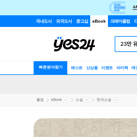
국내도서
외국도서
중고샵
eBook
크레마클럽
C
빠른분야찾기
베스트
신상품
이벤트
바이백
매
웰컴
eBook
소설
한국소설