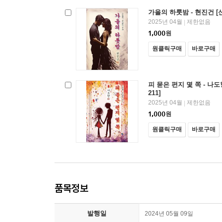
가을의 하룻밤 - 현진건 [
2025년 04월
제한없음
|
1,000
원
원클릭구매
바로구매
피 묻은 편지 몇 쪽 - 나
211]
2025년 04월
제한없음
|
1,000
원
원클릭구매
바로구매
품목정보
발행일
2024년 05월 09일