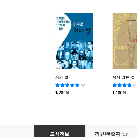
죄와 벌
죽지 않는 것
4건
1,200
원
1,100
원
장미 병들다 - 이효석 [신토불이 우리문학 047]
도서정보
리뷰/한줄평
(0/1)