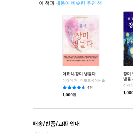
이 책과
내용이 비슷한 추천 책
이효석-장미 병들다
장미 
밤을 
이효석 저
청포도국어논술
|
이효석
4건
1,00
1,000
원
배송/반품/교환 안내