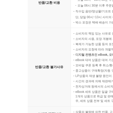
반품/교환 비용
오늘 06시 30분 이후 주문
직수입 음반/영상물/기프트 
단, 당일 00시~13시 사이
박스 포장은 택배 배송이 가
소비자의 책임 있는 사유로 
소비자의 사용, 포장 개봉에 
복제가 가능한 상품 등의 포장을 
소비자의 요청에 따라 개별
디지털 컨텐츠인 eBook, 
eBook 대여 상품은 대여 기
모바일 쿠폰 등록 후 취소/환
반품/교환 불가사유
중고상품이 구매확정(자동 
LP상품의 재생 불량 원인이 기
시간의 경과에 의해 재판매가
전자상거래 등에서의 소비자
eBook 세트 상품은 일괄 
1개의 상품으로 취급 및 판매
우, 세트 상품 전부 및 세트
상품의 불량에 의한 반품, 교