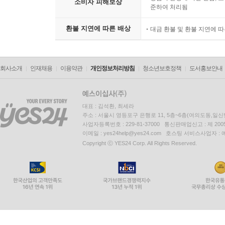
소비자 피해보상
준하여 처리됨
환불 지연에 따른 배상
대금 환불 및 환불 지연에 
회사소개
인재채용
이용약관
개인정보처리방침
청소년보호정책
도서홍보안내
대표 : 김석환, 최세라
주소 : 서울시 영등포구 은행로 11, 5층~6층(여의도동,일신
사업자등록번호 : 229-81-37000 통신판매업신고 : 제 200
이메일 : yes24help@yes24.com 호스팅 서비스사업자 :
Copyright ⓒ YES24 Corp. All Rights Reserved.