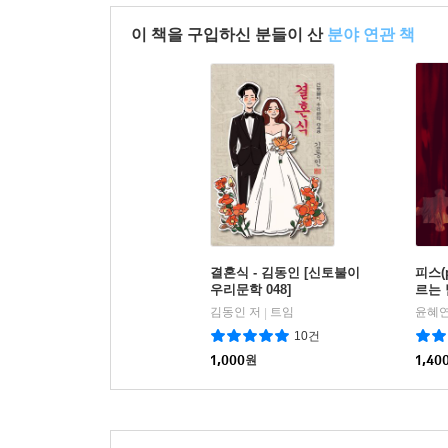
이 책을 구입하신 분들이 산
분야 연관 책
결혼식 - 김동인 [신토불이
피스(p
우리문학 048]
르는
김동인 저
트임
윤혜연
|
10건
1,000
원
1,40