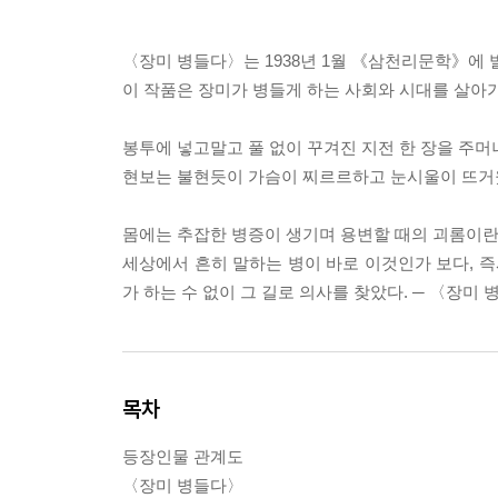
〈장미 병들다〉는 1938년 1월 《삼천리문학》에
이 작품은 장미가 병들게 하는 사회와 시대를 살아
봉투에 넣고말고 풀 없이 꾸겨진 지전 한 장을 주머
현보는 불현듯이 가슴이 찌르르하고 눈시울이 뜨거웠
몸에는 추잡한 병증이 생기며 용변할 때의 괴롬이란 
세상에서 흔히 말하는 병이 바로 이것인가 보다, 
가 하는 수 없이 그 길로 의사를 찾았다. ─ 〈장미
목차
등장인물 관계도
〈장미 병들다〉