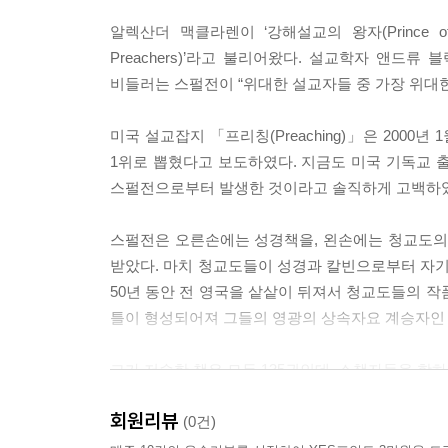
알렉산더 맥클라렌이 ‘강해설교의 왕자(Prince of E
Preachers)’라고 불리어왔다. 설교학자 앤드
비들러는 스펄전이 “위대한 설교자들 중 가장 위대한
미국 설교잡지 「프리칭(Preaching)」은 200
1위로 뽑혔다고 보도하였다. 지금도 미국 기독교 출
스펄전으로부터 발생한 것이라고 솔직하게 고백하
스펄전은 오른손에는 성경책을, 왼손에는 청교도의
받았다. 마치 청교도들이 성경과 칼빈으로부터 자기
50년 동안 전 영국을 샅샅이 뒤져서 청교도들의 작
틀이 형성되어져 그들의 영광의 상속자요 계승자인 
그가 저술한 책은 모두 135권인데, 소책자들을 합하
회원리뷰
20세기의 대설교가 헬무트 틸리케는 스펄전을 가리
(0건)
결코 사라지지 않는 떨기나무와 같은 존재였다. 그