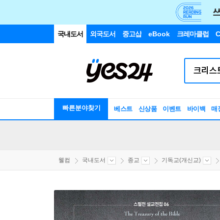
국내도서
외국도서
중고샵
eBook
크레마클럽
C
빠른분야찾기
베스트
신상품
이벤트
바이백
매
웰컴
국내도서
종교
기독교(개신교)