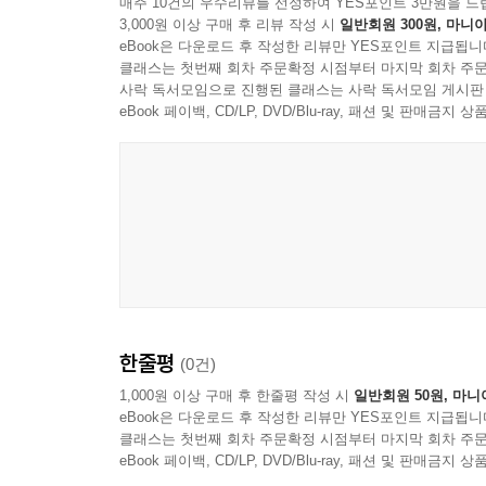
매주 10건의 우수리뷰를 선정하여 YES포인트 3만원을 드
3,000원 이상 구매 후 리뷰 작성 시
일반회원 300원, 마니아
뜨거움을 잃지 않았다. 그가 쓴 저서가 2백여 권
eBook은 다운로드 후 작성한 리뷰만 YES포인트 지급됩니
넘었지만 그의 설교는 오늘날에도 많은 설교자들과 
클래스는 첫번째 회차 주문확정 시점부터 마지막 회차 주문
사락 독서모임으로 진행된 클래스는 사락 독서모임 게시판
스펄전 설교의 특징은 다음과 같다.
eBook 페이백, CD/LP, DVD/Blu-ray, 패션 및 판매금
첫째, 스펄전의 설교는 성령의 능력으로 타오르는 
둘째, 스펄전의 설교는 철저히 성경 본문 중심적 설
셋째, 스펄전의 설교는 실존적 결단을 촉구하는 설
넷째, 스펄전의 설교는 청중과 소통하는 설교이다.
스펄전은 우리 시대의 설교 스승이다. 20세기의 모
통해, 당신은 다른 어느 곳에서도 얻을 수 없는 유익
한줄평
(0건)
1,000원 이상 구매 후 한줄평 작성 시
일반회원 50원, 마니
eBook은 다운로드 후 작성한 리뷰만 YES포인트 지급됩니
클래스는 첫번째 회차 주문확정 시점부터 마지막 회차 주문
eBook 페이백, CD/LP, DVD/Blu-ray, 패션 및 판매금