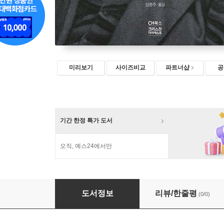
미리보기
사이즈비교
파트너샵
공
기간 한정 특가 도서
오직, 예스24에서만
스펄전 설교전집 06 : 역대상~에스더
도서정보
리뷰/한줄평
(0/0)