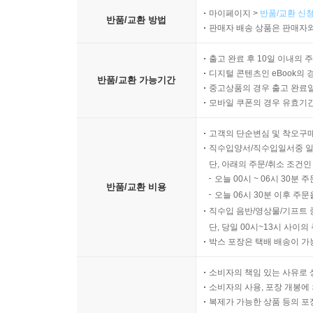
마이페이지 >
반품/교환 신청
반품/교환 방법
판매자 배송 상품은 판매자와
출고 완료 후 10일 이내의 
디지털 콘텐츠인 eBook의 
반품/교환 가능기간
중고상품의 경우 출고 완료일
모바일 쿠폰의 경우 유효기간(
고객의 단순변심 및 착오구
직수입양서/직수입일서중 일
단, 아래의 주문/취소 조건인
오늘 00시 ~ 06시 30분 
반품/교환 비용
오늘 06시 30분 이후 주문
직수입 음반/영상물/기프트 
단, 당일 00시~13시 사이
박스 포장은 택배 배송이 가
소비자의 책임 있는 사유로 
소비자의 사용, 포장 개봉에 
복제가 가능한 상품 등의 포장을 