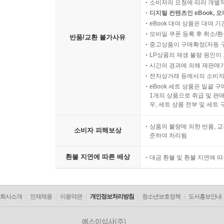
소비자의 요청에 따라 개별
디지털 컨텐츠인 eBook, 
eBook 대여 상품은 대여 기
모바일 쿠폰 등록 후 취소/환
반품/교환 불가사유
중고상품이 구매확정(자동 
LP상품의 재생 불량 원인이 기
시간의 경과에 의해 재판매가
전자상거래 등에서의 소비자
eBook 세트 상품은 일괄 
1개의 상품으로 취급 및 판매
우, 세트 상품 전부 및 세트
상품의 불량에 의한 반품, 교
소비자 피해보상
준하여 처리됨
환불 지연에 따른 배상
대금 환불 및 환불 지연에 
회사소개
인재채용
이용약관
개인정보처리방침
청소년보호정책
도서홍보안내