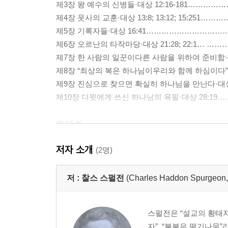
제3장 왕 예수의 신병들·대상 12:16-181……
제4장 웃사의 교훈·대상 13:8; 13:12; 15:25
제5장 기록자들·대상 16:41………………………
제6장 오르난의 타작마당·대상 21:28; 22:1…
제7장 한 사람의 일꾼이다른 사람을 위하여 준비함·대상
제8장 “최상의 복은 하나님이우리와 함께 하심이다”·대
제9장 진심으로 찾으면 확실히 하나님을 만난다·대상
제10장 다윗에게 쓰신 하나님의 육필·대상 28:1
역 대 하
저자 소개
제1장 사랑으로 보내신 왕·대하 2:11……………
(2명)
제2장 기도드리며 또한 사죄 받는 곳·대하 6:28-3
제3장 노역(奴役)이냐 봉사냐?·대하 12:8………
저 :
찰스 스펄전
(Charles Haddon Spurg
제4장 준비 없는 자, 르호보암·대하 12:14……
제5장 아사 왕의 생애로부터 얻는 교훈·대하 16:
스펄전은 “설교의 황태자”
제6장 노래하는 군대·대하 20:4… ………………
자”, “불붙은 떨기나무