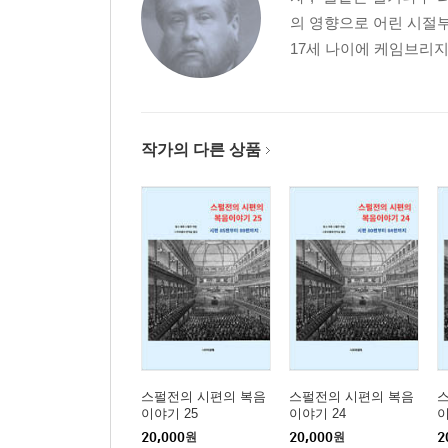
제7장 아침 구름 같은 인애·대하 24:2; 24:17, 
의 영향으로 어린 시절부터
제8장 “이 아하스 왕·대하 28:22… ……………
17세 나이에 케임브리지
제9장 망하게 하였더라·대하 28:23………………
제10장 전심으로 행하는 생활·대하 31:21………
제11장 므낫세·대하 33:13…………………………
제12장 스스로 겸손함·대하 34:27………………
작가의 다른 상품
제13장 동지들이여, 힘내라!·대하 35:2… ……
에 스 라
제1장 큰 열심을 낼 선한 이유·스 4:14……………
느 헤 미 야
제1장 묵도·느 2:4……………………………………
제2장 넓은 성벽·느 3:8… …………………………
스펄전의 시편의 복음
스펄전의 시편의 복음
이야기 25
이야기 24
이
제3장 왕의 동산·느 3:15……………………………
20,000
원
20,000
원
2
제4장 흙 무더기·느 4:10……………………………