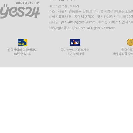
대표 : 김석환, 최세라
주소 : 서울시 영등포구 은행로 11, 5층~6층(여의도동,일신
사업자등록번호 : 229-81-37000 통신판매업신고 : 제 200
이메일 : yes24help@yes24.com 호스팅 서비스사업자 :
Copyright ⓒ YES24 Corp. All Rights Reserved.