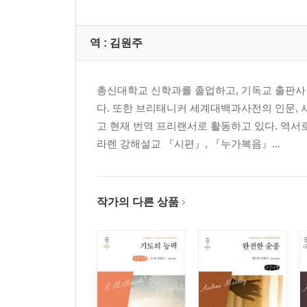
제5장 불리한 증언들·느 5:7… ……………………
제6장 여호와를 기뻐함이 그의 백성들의 힘이니라·느 8:10
역 :
김원주
제7장 용서하시는 하나님·느 9:17…………………
에 스 더
총신대학교 신학과를 졸업하고, 기독교 출판사
다. 또한 브리태니커 세계대백과사전의 인문, 
제1장 누가 알겠느냐·에 4:13,14… ………………
고 현재 번역 프리랜서로 활동하고 있다. 역
제2장 에스더서에서 보는 하나님의 섭리·에 9:1…
라렌 강해설교 『시편』, 『누가복음』...
작가의 다른 상품