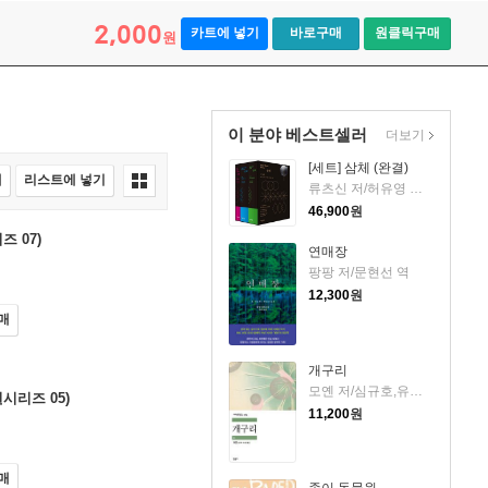
2,000
카트에 넣기
바로구매
원클릭구매
원
이 분야 베스트셀러
더보기
[세트] 삼체 (완결)
매
리스트에 넣기
류츠신 저/허유영 역 저
46,900
원
즈 07)
연매장
팡팡 저/문현선 역
12,300
원
매
개구리
모옌 저/심규호,유소영 공역
시리즈 05)
11,200
원
매