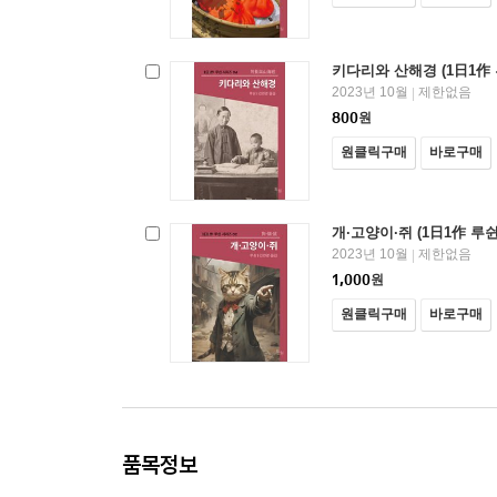
키다리와 산해경 (1日1作 
2023년 10월
제한없음
|
800
원
원클릭구매
바로구매
개·고양이·쥐 (1日1作 루쉰
2023년 10월
제한없음
|
1,000
원
원클릭구매
바로구매
품목정보