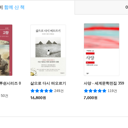
들이
함께 산 책
 루쉰시리즈 0
삶으로 다시 떠오르기
사양 - 세계문학전집 359
249건
119건
50건
16,800
원
7,000
원