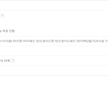
기
능 제공 안함
니터 미지원) /아이폰 /아이패드 /안드로이드폰 /안드로이드패드 /전자책단말기(저사양 기기 
4 약 24쪽