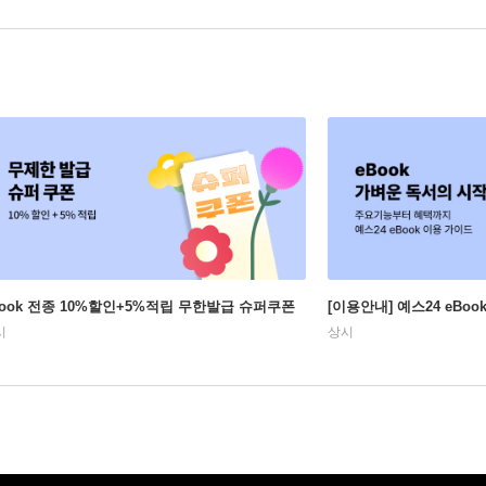
Book 전종 10%할인+5%적립 무한발급 슈퍼쿠폰
[이용안내] 예스24 eBo
시
상시