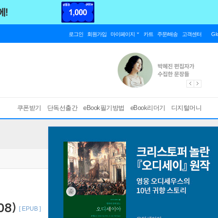
로그인
회원가입
마이페이지
카트
주문/배송
고객센터
Gl
쿠폰받기
단독선출간
eBook필기방법
eBook리더기
디지털머니
08)
[ EPUB ]