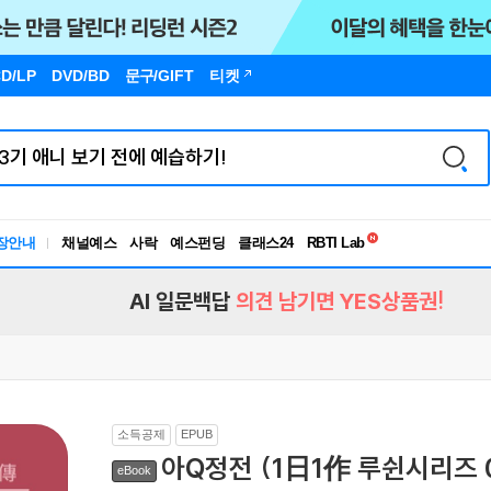
D/LP
DVD/BD
문구
/GIFT
티켓
독서유형검사
장안내
채널예스
사락
예스펀딩
클래스24
RBTI Lab
독서유형검사
AI 일문백답
의견 남기면 YES상품권!
소득공제
EPUB
아Q정전 (1日1作 루쉰시리즈 
eBook