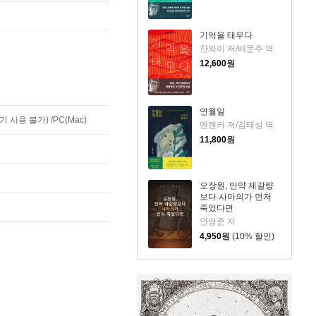
기억을 태우다
찬와이 저/배문주 역
12,600
원
연월일
사용 불가) /PC(Mac)
옌롄커 저/김태성 역
11,800
원
오장원, 만약 제갈량
보다 사마의가 먼저
죽었다면
안영준 저
4,950
원
(10% 할인)