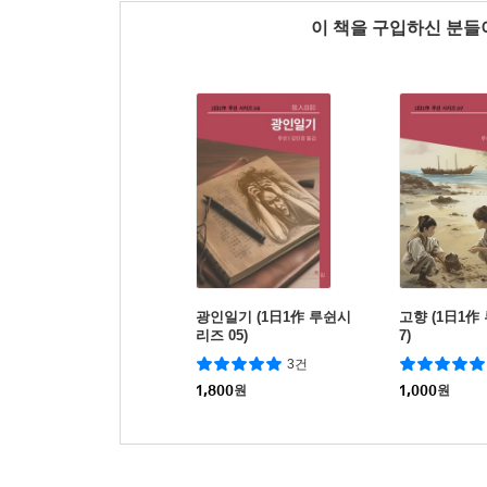
이 책을 구입하신 분
광인일기 (1日1作 루쉰시
고향 (1日1作
리즈 05)
7)
3건
1,800
원
1,000
원