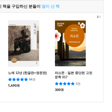
이 책을 구입하신 분들이
많이 산 책
1
/3
노예 12년 (한글판+영문판)
라쇼몬 - 일본 중단편 고전
문학 017
94건
3건
1,490
원
300
원