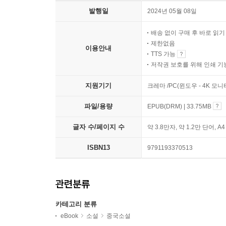
발행일
2024년 05월 08일
배송 없이 구매 후 바로 읽
제한없음
이용안내
TTS 가능
저작권 보호를 위해 인쇄 기
지원기기
크레마 /PC(윈도우 - 4K 모
파일/용량
EPUB(DRM) | 33.75MB
글자 수/페이지 수
약 3.8만자, 약 1.2만 단어, A
ISBN13
9791193370513
관련분류
카테고리 분류
eBook
소설
중국소설