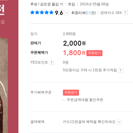
루쉰 / 김민경 옮김
저
트임
2024년 05월 08일
9.6
회원리뷰(
10
건)
판매지수 264
정가
2,000원
2,000
원
판매가
1,800
원
쿠폰혜택가
쿠폰받기
YES포인트
0원
5만원이상 구매 시 2천원 추가적립
추가혜택쿠폰
쿠폰받기
주문금액대별 할인쿠폰
결제혜택
카드/간편결제 혜택을 확인하세요