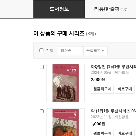
아Q정전 (1日1作 루쉰시리즈 08)
도서정보
리뷰/한줄평
(4/6)
이 상품의 구매 시리즈
(8개)
최신순
품절포함
전체
아Q정전 (1日1作 루쉰시리
2024년 05월
제한없음
|
2,000
원
원클릭구매
바로구매
약 (1日1作 루쉰시리즈 06
2023년 11월
제한없음
|
1,000
원
원클릭구매
바로구매