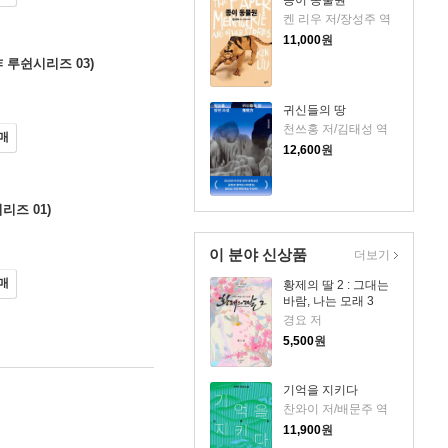
종이 동물원
켄 리우 저/장성주 역
11,000
원
 루쉰시리즈 03)
귀신들의 땅
천쓰홍 저/김태성 역
매
12,600
원
리즈 01)
이 분야 신상품
더보기
매
황제의 딸 2 : 그대는
바람, 나는 모래 3
경요 저
5,500
원
기억을 지키다
찬와이 저/배문주 역
11,900
원