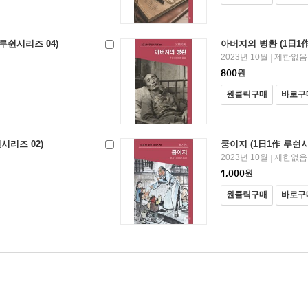
루쉰시리즈 04)
아버지의 병환 (1日1作
2023년 10월
제한없음
|
800
원
원클릭구매
바로구
시리즈 02)
쿵이지 (1日1作 루쉰시
2023년 10월
제한없음
|
1,000
원
원클릭구매
바로구