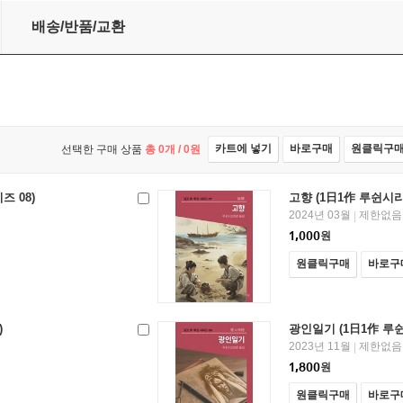
배송/반품/교환
카트에 넣기
바로구매
원클릭구
선택한 구매 상품
총
0
개 /
0
원
즈 08)
고향 (1日1作 루쉰시리
2024년 03월
제한없음
|
1,000
원
원클릭구매
바로구
)
광인일기 (1日1作 루쉰
2023년 11월
제한없음
|
1,800
원
원클릭구매
바로구