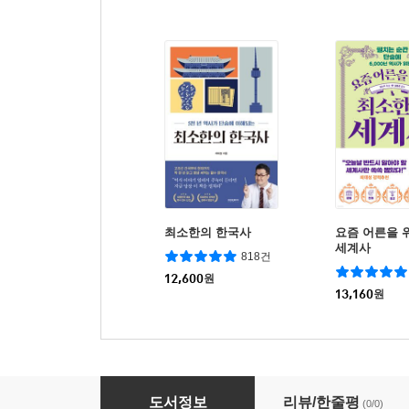
최소한의 한국사
요즘 어른을 
세계사
818건
12,600
원
13,160
원
기초 회로이론
도서정보
리뷰/한줄평
(0/0)