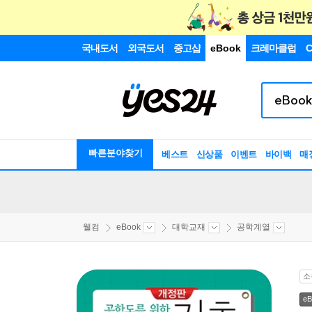
국내도서
외국도서
중고샵
eBook
크레마클럽
C
빠른분야찾기
베스트
신상품
이벤트
바이백
매
웰컴
eBook
대학교재
공학계열
소
eB