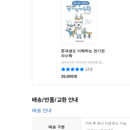
연습문제
Chapter 10 인덕터의 특성
1. 인덕터의 원리와 특성
2. 인덕터의 직병렬 연결
3. 인덕터의 전력
4. 인덕터의 응용
문과생도 이해하는 전기전
자수학
연습문제
야마시타 아키라 저/박윤경,이현숙 공역/곽동주 감수
12건
Chapter 11 R-C 회로
20,000
원
1. R-C 직렬 회로의 특성
2. R-C 병렬 회로의 특성
3. R-C 회로의 전력
배송/반품/교환 안내
4. R-C 회로의 입출력
연습문제
배송 안내
구매 후 즉시 다운로드 가능
Chapter 12 R-L 회로
배송 구분