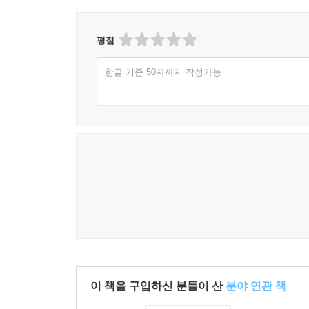
5. △-Y와 Y-△ 변환
연습문제
평점
Chapter 08 교류 신호의 기본 이론
한글 기준 50자까지 작성가능
1. 정현파
2. 비정현파
3. 페이저와 복소수계
4. 직각 좌표와 극좌표
연습문제
Chapter 09 콘덴서의 특성
1. 콘덴서의 구조와 특성
2. 직렬 커패시터
3. 병렬 커패시터
4. 커패시터의 충방전
5. 커패시터의 전력
이 책을 구입하신 분들이 산
분야 연관 책
6. 커패시터의 응용