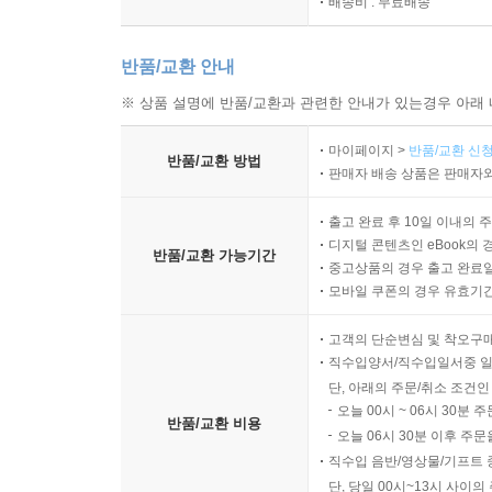
배송비 : 무료배송
1. R-L 직렬 회로의 특성
2. R-L 병렬 회로의 특성
3. R-L 회로의 전력
반품/교환 안내
4. R-L 회로의 입출력
※ 상품 설명에 반품/교환과 관련한 안내가 있는경우 아래 
연습문제
마이페이지 >
반품/교환 신청
반품/교환 방법
판매자 배송 상품은 판매자와
Chapter 13 R-L-C 회로
1. R-L-C 직렬 회로의 특성
출고 완료 후 10일 이내의 
2. R-L-C 병렬 회로의 특성
디지털 콘텐츠인 eBook의 
반품/교환 가능기간
3. 대역폭과 선택도
중고상품의 경우 출고 완료일
모바일 쿠폰의 경우 유효기간(
4. 공진 회로의 응용
연습문제
고객의 단순변심 및 착오구
직수입양서/직수입일서중 일
Chapter 14 기본 필터의 특성
단, 아래의 주문/취소 조건인
1. 저역 통과 필터
오늘 00시 ~ 06시 30분 
반품/교환 비용
2. 고역 통과 필터
오늘 06시 30분 이후 주문
직수입 음반/영상물/기프트 
3. 대역 통과 필터
단, 당일 00시~13시 사이