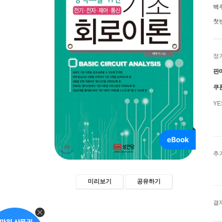
백
첫
정
판
쿠
Y
추
미리보기
공유하기
결