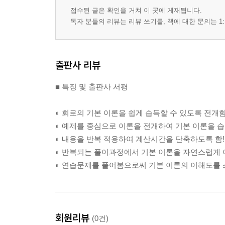
2. 키르히호프의 전압 법칙
접수된 글은 확인을 거쳐 이 곳에 게재됩니다.
3. 전압 분배 법칙
독자 분들의 리뷰는 리뷰 쓰기를, 책에 대한 문의는 1:
4. 직렬 회로에서의 전력
연습문제
출판사 리뷰
Chapter 04 병렬 회로
1. 병렬 회로
■ 특징 및 출판사 서평
2. 키르히호프의 전류 법칙
3. 병렬 회로에서의 옴의 법칙
◐ 회로의 기본 이론을 쉽게 습득할 수 있도록 전개함
4. 전류원의 병렬 연결
◐ 예제를 중심으로 이론을 전개하여 기본 이론을 습
5. 전류 분배기
◐ 내용을 반복 적용하여 계산시간을 단축하도록 함!
6. 병렬 회로에서의 전력
◐ 반복되는 풀이과정에서 기본 이론을 자연스럽게 
연습문제
◐ 연습문제를 풀어봄으로써 기본 이론의 이해도를 스
Chapter 05 직병렬 회로
1. 직병렬 회로
2. 직병렬 회로에서의 전류
회원리뷰
(0건)
3. 직병렬 회로에서의 전압