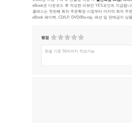
04 최대 전력 전달 이론
eBook은 다운로드 후 작성한 리뷰만 YES포인트 지급됩니
05 △-Y와 Y-△ 변환
클래스는 첫번째 회차 주문확정 시점부터 마지막 회차 주문
eBook 페이백, CD/LP, DVD/Blu-ray, 패션 및 판매금
실험 06 테브난의 정리
CHAPTER 08 교류 신호의 기본 이론
평점
01 정현파
02 비정현파
한글 기준 50자까지 작성가능
03 페이저와 복소수계
04 직각 좌표와 극좌표
실험 07 교류 측정
CHAPTER 09 콘덴서의 특성
01 콘덴서의 구조와 특성
02 직렬 커패시터
03 병렬 커패시터
04 커패시터의 충?방전
05 커패시터의 전력