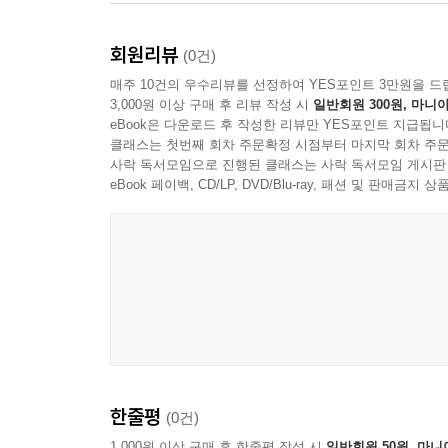
03 직?병렬 회로에서의 전압
04 부하시 전압
회원리뷰
(0건)
05 사다리형 회로망
매주 10건의 우수리뷰를 선정하여 YES포인트 3만원을 드
06 휘트스톤 브리지
3,000원 이상 구매 후 리뷰 작성 시
일반회원 300원, 마니아
실험 04 직렬과 병렬로 조합된 저항 회로의 전류, 전
eBook은 다운로드 후 작성한 리뷰만 YES포인트 지급됩니
클래스는 첫번째 회차 주문확정 시점부터 마지막 회차 주문
사락 독서모임으로 진행된 클래스는 사락 독서모임 게시판
CHAPTER 06 중첩의 원리
eBook 페이백, CD/LP, DVD/Blu-ray, 패션 및 판매금
01 전압원
02 전류원
03 전압원과 전류원의 변환
04 중첩의 원리
실험 05 중첩의 원리
CHAPTER 07 회로 정리와 변환
01 테브난의 정리
02 노튼의 정리
한줄평
(0건)
03 밀만의 정리
1,000원 이상 구매 후 한줄평 작성 시
일반회원 50원, 마니