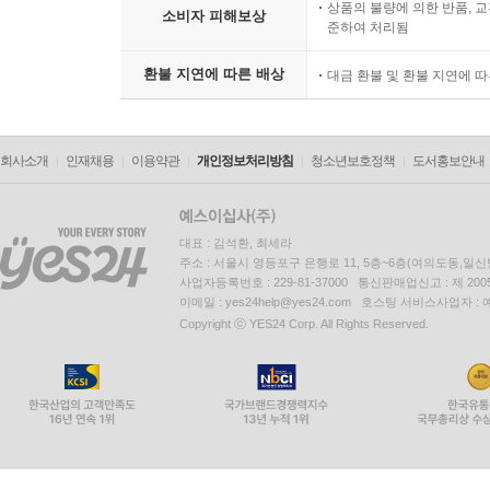
상품의 불량에 의한 반품, 교
소비자 피해보상
준하여 처리됨
환불 지연에 따른 배상
대금 환불 및 환불 지연에 
회사소개
인재채용
이용약관
개인정보처리방침
청소년보호정책
도서홍보안내
대표 : 김석환, 최세라
주소 : 서울시 영등포구 은행로 11, 5층~6층(여의도동,일신
사업자등록번호 : 229-81-37000 통신판매업신고 : 제 200
이메일 : yes24help@yes24.com 호스팅 서비스사업자 :
Copyright ⓒ YES24 Corp. All Rights Reserved.