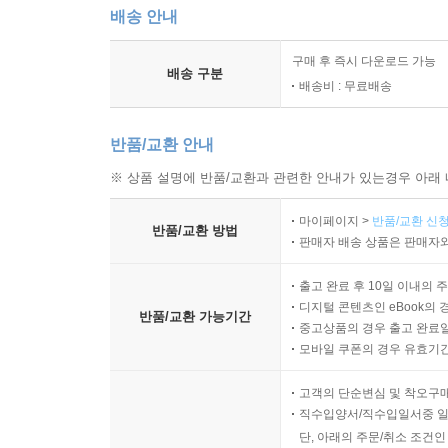
배송 안내
CHAPTER 12 R-L 회로
01 R-L 직렬 회로의 특성
구매 후 즉시 다운로드 가능
배송 구분
02 R-L 병렬 회로의 특성
배송비 : 무료배송
03 R-L 회로의 전력
04 R-L 회로의 입·출력
반품/교환 안내
실험 12 직렬 R-L 회로
※ 상품 설명에 반품/교환과 관련한 안내가 있는경우 아래 
실험 13 병렬 R-L 회로
마이페이지 >
반품/교환 신청
반품/교환 방법
CHAPTER 13 R-L-C 회로
판매자 배송 상품은 판매자와
01 R-L-C 직렬 회로의 특성
02 R-L-C 병렬 회로의 특성
출고 완료 후 10일 이내의 
디지털 콘텐츠인 eBook의 
03 대역폭과 선택도
반품/교환 가능기간
중고상품의 경우 출고 완료일
04 공진 회로의 응용
모바일 쿠폰의 경우 유효기간(
실험 14 직렬 공진 회로
실험 15 병렬 공진 회로
고객의 단순변심 및 착오구
직수입양서/직수입일서중 일
단, 아래의 주문/취소 조건인
CHAPTER 14 기본 필터의 특성