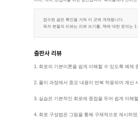
02 키르히호프의 전압 법칙
03 전압 분배 법칙
접수된 글은 확인을 거쳐 이 곳에 게재됩니다.
04 직렬 회로에서의 전력
독자 분들의 리뷰는 리뷰 쓰기를, 책에 대한 문의는 1:
실험 02 직렬로 연결된 저항 회로의 전류, 전압 및 
CHAPTER 04 병렬 회로
출판사 리뷰
01 병렬 회로
02 키르히호프의 전류 법칙
1. 회로의 기본이론을 쉽게 이해할 수 있도록 예제
03 병렬 회로에서의 옴의 법칙
04 전류원의 병렬 연결
2. 풀이 과정에서 중요 내용이 반복 적용되어 계산
05 전류 분배기
06 병렬 회로에서의 전력
3. 실습은 기본적인 회로에 중접을 두어 쉽게 이해
실험 03 병렬로 연결된 저항 회로의 전류, 전압 및 
4. 회로 구성법은 그림을 통해 구체적으로 제시하였
CHAPTER 05 직·병렬 회로
01 직?병렬 회로
02 직?병렬 회로에서의 전류