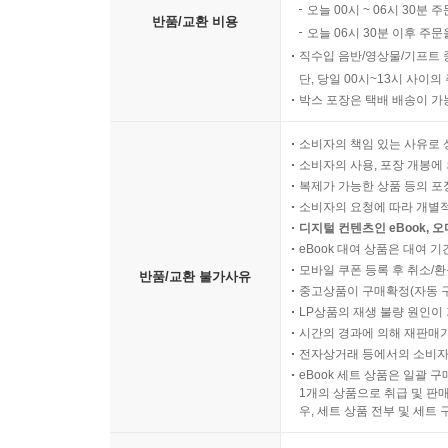
오늘 00시 ~ 06시 30분 
01 저역 통과 필터
반품/교환 비용
오늘 06시 30분 이후 주문
02 고역 통과 필터
직수입 음반/영상물/기프트 
03 대역 통과 필터
단, 당일 00시~13시 사이
04 대역 제거 필터
박스 포장은 택배 배송이 가
실험 16 수동 필터
소비자의 책임 있는 사유로 
소비자의 사용, 포장 개봉에 
찾아보기
복제가 가능한 상품 등의 포장을 
소비자의 요청에 따라 개별
디지털 컨텐츠인 eBook, 
eBook 대여 상품은 대여 기
모바일 쿠폰 등록 후 취소/환
반품/교환 불가사유
중고상품이 구매확정(자동 
LP상품의 재생 불량 원인이 기
시간의 경과에 의해 재판매가
전자상거래 등에서의 소비자
eBook 세트 상품은 일괄 
1개의 상품으로 취급 및 판매
우, 세트 상품 전부 및 세트