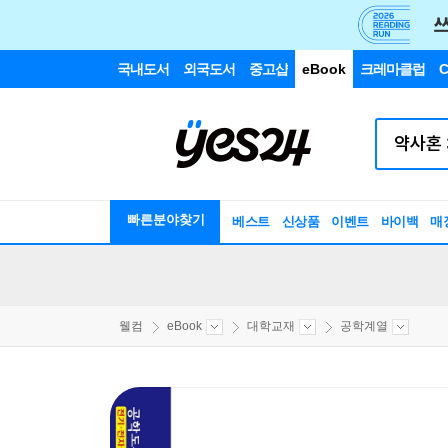
국내도서
외국도서
중고샵
eBook
크레마클럽
C
빠른분야찾기
베스트
신상품
이벤트
바이백
매
웰컴
eBook
대학교재
공학계열