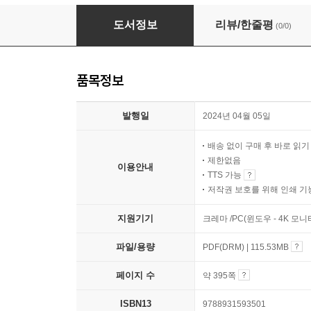
공학도를 위한 기초 회로이론 및 실습
도서정보
리뷰/한줄평
(0/0)
품목정보
발행일
2024년 04월 05일
배송 없이 구매 후 바로 읽
제한없음
이용안내
TTS 가능
저작권 보호를 위해 인쇄 기
지원기기
크레마 /PC(윈도우 - 4K 모
파일/용량
PDF(DRM) | 115.53MB
페이지 수
약 395쪽
ISBN13
9788931593501