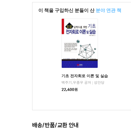
06 커패시터의 응용
실험 08 커패시터
이 책을 구입하신 분들이 산
분야 연관 책
CHAPTER 10 인덕터의 특성
01 인덕터의 원리와 특성
02 인덕터의 직?병렬 연결
03 인덕터의 전력
04 인덕터의 응용
실험 09 인덕터
기초 전자회로 이론 및 실습
CHAPTER 11 R-C 회로
백주기,우종우 공저
성안당
|
01 R-C 직렬 회로의 특성
22,400
원
02 R-C 병렬 회로의 특성
03 R-C 회로의 전력
04 R-C 회로의 입·출력
실험 10 직렬 R-C 회로
실험 11 병렬 R-C 회로
배송/반품/교환 안내