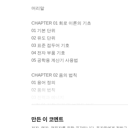
머리말
CHAPTER 01 회로 이론의 기초
01 기본 단위
02 유도 단위
03 표준 접두어 기호
04 전자 부품 기호
05 공학용 계산기 사용법
CHAPTER 02 옴의 법칙
01 용어 정의
02 옴의 법칙
03 전력과 에너지
실험 01 저항 읽기 및 브레드 보드
만든 이 코멘트
CHAPTER 03 직렬 회로
01 직렬 회로
저자, 역자, 편집자를 위한 공간입니다. 독자들에게 전하고