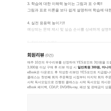
02 PLC 이력관리
3. 학습에 대한 이해력 높이는 그림과 표 수록!!
03 PLC 관리하기
그림과 표로 이론을 보다 쉽게 설명하여 학습에 대
04 PLC 트러블슈팅하기
4. 실전 응용력 높이기!!
PART 02 PLC 제어 프로그램 테스트
예상되는 문제 제시 및 실습 순서를 상세하게 설명
학습 01 | 프로그램 설치하기
01 프로그램 설치
5. 찾아보기 수록!!
02 PLC 소프트웨어 설치하기
중요 단어로 해당 이론을 쉽게 찾아보고 학습할 수
회원리뷰
(0건)
학습 02 | 기능 테스트하기
매주 10건의 우수리뷰를 선정하여 YES포인트 3만원을 드
01 기능 테스트
3,000원 이상 구매 후 리뷰 작성 시
일반회원 300원, 마니아
02 PLC 입?출력 기기 종류
eBook은 다운로드 후 작성한 리뷰만 YES포인트 지급됩니
클래스는 첫번째 회차 주문확정 시점부터 마지막 회차 주문
03 모니터링 및 프로그램 오류수정
사락 독서모임으로 진행된 클래스는 사락 독서모임 게시판
04 기능 테스트하기
eBook 페이백, CD/LP, DVD/Blu-ray, 패션 및 판매금
학습 03 | 테스트 결과정리하기
01 테스트 결과정리
02 유지?보수