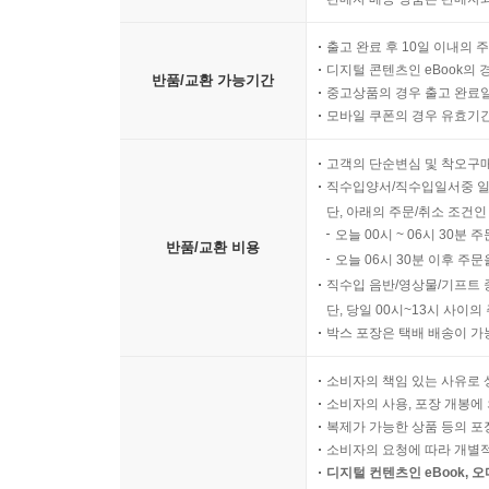
출고 완료 후 10일 이내의 
디지털 콘텐츠인 eBook의 
반품/교환 가능기간
중고상품의 경우 출고 완료일
모바일 쿠폰의 경우 유효기간(
고객의 단순변심 및 착오구
직수입양서/직수입일서중 일
단, 아래의 주문/취소 조건인
오늘 00시 ~ 06시 30분 
반품/교환 비용
오늘 06시 30분 이후 주문
직수입 음반/영상물/기프트 
단, 당일 00시~13시 사이
박스 포장은 택배 배송이 가
소비자의 책임 있는 사유로 
소비자의 사용, 포장 개봉에 
복제가 가능한 상품 등의 포장을 
소비자의 요청에 따라 개별
디지털 컨텐츠인 eBook, 