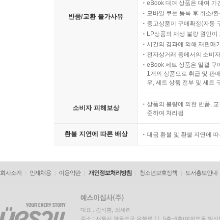
eBook 대여 상품은 대여 기
모바일 쿠폰 등록 후 취소/환
반품/교환 불가사유
중고상품이 구매확정(자동 
LP상품의 재생 불량 원인이 기
시간의 경과에 의해 재판매가
전자상거래 등에서의 소비자
eBook 세트 상품은 일괄 
1개의 상품으로 취급 및 판매
우, 세트 상품 전부 및 세트
상품의 불량에 의한 반품, 교
소비자 피해보상
준하여 처리됨
환불 지연에 따른 배상
대금 환불 및 환불 지연에 
회사소개
인재채용
이용약관
개인정보처리방침
청소년보호정책
도서홍보안내
대표 : 김석환, 최세라
주소 : 서울시 영등포구 은행로 11, 5층~6층(여의도동,일신