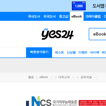
국내도서
외국도서
중고샵
eBook
크레마클럽
C
빠른분야찾기
베스트
신상품
이벤트
바이백
매
웰컴
eBook
대학교재
공학계열