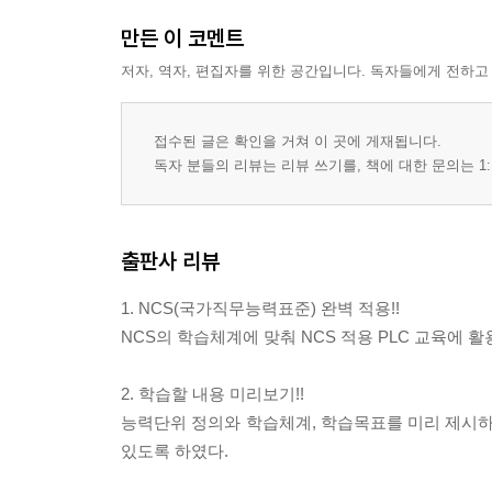
01 공정도 작성하기
만든 이 코멘트
02 PLC 프로그래밍 순서
03 PLC 명령어 이해하기
저자, 역자, 편집자를 위한 공간입니다. 독자들에게 전하고
04 제어조건 결정하기
05 PLC 기본 프로그래밍하기
접수된 글은 확인을 거쳐 이 곳에 게재됩니다.
06 유?공압 실린더 제어하기
독자 분들의 리뷰는 리뷰 쓰기를, 책에 대한 문의는 1:
07 유도전동기 제어하기
08 에어 실린더의 순서작동회로
출판사 리뷰
학습 03 | 시뮬레이션하기
01 시뮬레이션과 프로그램 에러 판단
1. NCS(국가직무능력표준) 완벽 적용!!
02 트레이너를 사용한 시뮬레이션
NCS의 학습체계에 맞춰 NCS 적용 PLC 교육에 
03 소프트웨어 시뮬레이션하기
04 트레이너 시뮬레이션하기
2. 학습할 내용 미리보기!!
능력단위 정의와 학습체계, 학습목표를 미리 제시하
학습 04 | 프로그램 수정 ? 보완하기
있도록 하였다.
01 프로그램 수정?보완