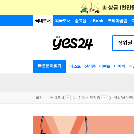
국내도서
외국도서
중고샵
eBook
크레마클럽
C
빠른분야찾기
베스트
신상품
이벤트
바이백
매
웰컴
국내도서
수험서 자격증
취업/상식/적성