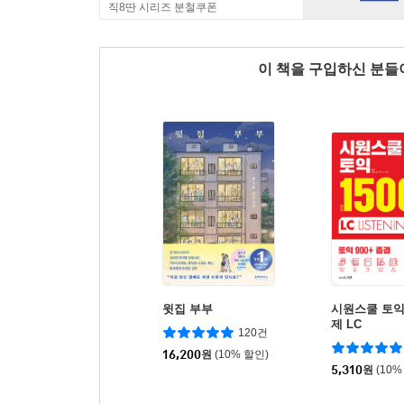
직8딴 시리즈 분철쿠폰
이 책을 구입하신 분
윗집 부부
시원스쿨 토익 
제 LC
120건
16,200
원
(10% 할인)
5,310
원
(10%