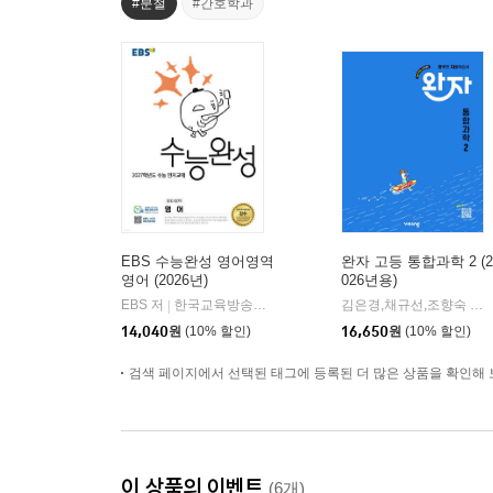
#분철
#간호학과
EBS 수능완성 영어영역
완자 고등 통합과학 2 (2
영어 (2026년)
026년용)
EBS 저
한국교육방송공사
김은경,채규선,조향숙 등저
|
14,040
원
(10% 할인)
16,650
원
(10% 할인)
검색 페이지에서 선택된 태그에 등록된 더 많은 상품을 확인해 
이 상품의 이벤트
(6개)