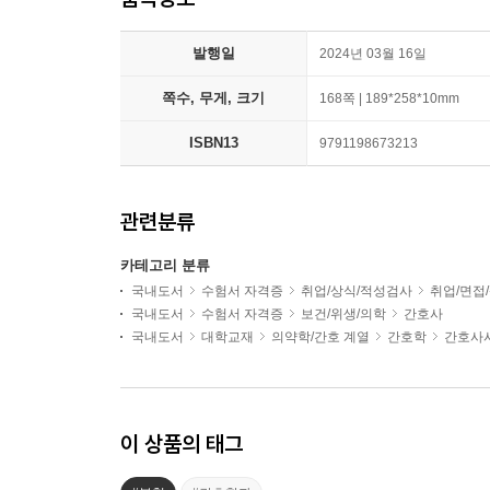
발행일
2024년 03월 16일
쪽수, 무게, 크기
168쪽 | 189*258*10mm
ISBN13
9791198673213
관련분류
카테고리 분류
국내도서
수험서 자격증
취업/상식/적성검사
취업/면접
국내도서
수험서 자격증
보건/위생/의학
간호사
국내도서
대학교재
의약학/간호 계열
간호학
간호사
이 상품의 태그