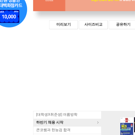
미리보기
사이즈비교
공유하기
[대학생X취준생] 여름방학
하반기 채용 시작
큰코쌤과 한능검 합격