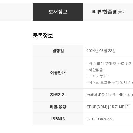
왜 의대 정원이 늘면 응급실 의사가 줄어들까
도서정보
리뷰/한줄평
(0/5)
품목정보
발행일
2024년 03월 22일
배송 없이 구매 후 바로 읽
제한없음
이용안내
TTS 가능
저작권 보호를 위해 인쇄 기
지원기기
크레마 /PC(윈도우 - 4K 모
파일/용량
EPUB(DRM) | 15.71MB
ISBN13
9791193830338