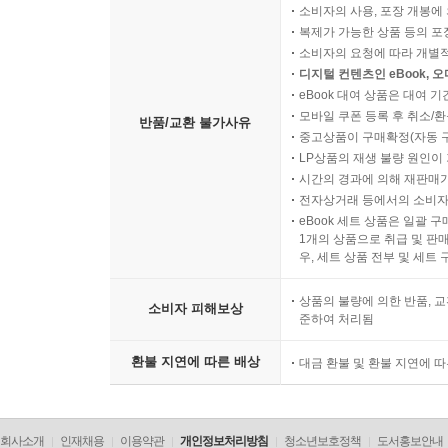
소비자의 사용, 포장 개봉에 
복제가 가능한 상품 등의 포장을 
소비자의 요청에 따라 개별
디지털 컨텐츠인 eBook, 
eBook 대여 상품은 대여 기
모바일 쿠폰 등록 후 취소/환
반품/교환 불가사유
중고상품이 구매확정(자동 
LP상품의 재생 불량 원인이 기
시간의 경과에 의해 재판매가
전자상거래 등에서의 소비자
eBook 세트 상품은 일괄 
1개의 상품으로 취급 및 판매
우, 세트 상품 전부 및 세트
상품의 불량에 의한 반품, 교
소비자 피해보상
준하여 처리됨
환불 지연에 따른 배상
대금 환불 및 환불 지연에 
회사소개
인재채용
이용약관
개인정보처리방침
청소년보호정책
도서홍보안내