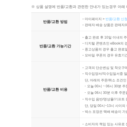
※ 상품 설명에 반품/교환과 관련한 안내가 있는경우 아래 
마이페이지 >
반품/교환 신청
반품/교환 방법
판매자 배송 상품은 판매자와
출고 완료 후 10일 이내의 
디지털 콘텐츠인 eBook의 
반품/교환 가능기간
중고상품의 경우 출고 완료일
모바일 쿠폰의 경우 유효기간(
고객의 단순변심 및 착오구
직수입양서/직수입일서중 일
단, 아래의 주문/취소 조건인
오늘 00시 ~ 06시 30분 
반품/교환 비용
오늘 06시 30분 이후 주문
직수입 음반/영상물/기프트 
단, 당일 00시~13시 사이
박스 포장은 택배 배송이 가
소비자의 책임 있는 사유로 