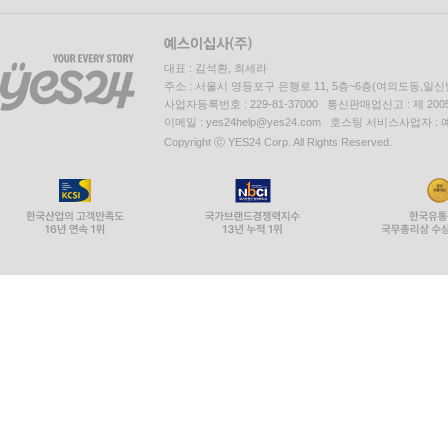
대표 : 김석환, 최세라
주소 : 서울시 영등포구 은행로 11, 5층~6층(여의도동,일신
사업자등록번호 : 229-81-37000 통신판매업신고 : 제 200
이메일 : yes24help@yes24.com 호스팅 서비스사업자 :
Copyright ⓒ YES24 Corp. All Rights Reserved.