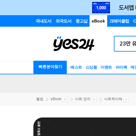
국내도서
외국도서
중고샵
eBook
크레마클럽
C
빠른분야찾기
베스트
신상품
이벤트
바이백
매
웰컴
eBook
사회 정치
사회학이해