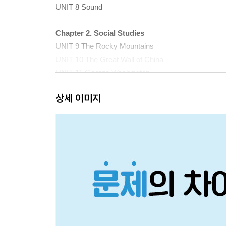
UNIT 8 Sound
Chapter 2. Social Studies
UNIT 9 The Rocky Mountains
UNIT 10 The Great Wall of China
UNIT 11 George Washington
UNIT 12 Benjamin Franklin
상세 이미지
UNIT 13 Immigrants to America
UNIT 14 The Civil War
UNIT 15 Recycling: A way to Save
UNIT 16 Who Is Santa Claus?
Chapter 3. Language Arts & Math
UNIT 17 The Ten Suns
UNIT 18 Tikki Tikki Tembo
UNIT 19 Fingers, Stones, and Bones
UNIT 20 A Smart Counter