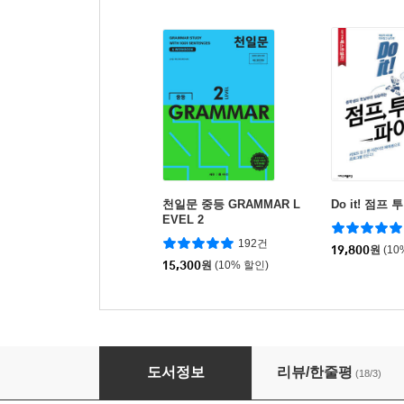
천일문 중등 GRAMMAR L
Do it! 점프
EVEL 2
192건
19,800
원
(10
15,300
원
(10% 할인)
미국교과서 READING Level 5-2
도서정보
리뷰/한줄평
(18/3)