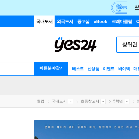
국내도서
외국도서
중고샵
eBook
크레마클럽
C
빠른분야찾기
베스트
신상품
이벤트
바이백
매
웰컴
국내도서
초등참고서
5학년