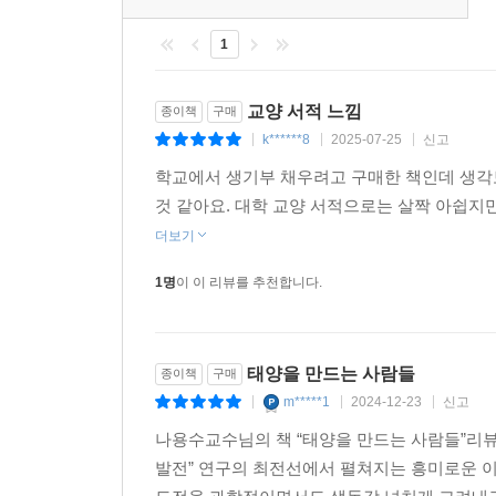
것이다. 조각을 모아 깎거나 합쳐 멋진 돌도끼를 만
1982년 9월 미국 볼티모어에서 열린 IAEA 핵융
한눈에 파악할 수 있고, 지난 반세기에 걸쳐 전 
활동에 마찬가지다. 젠가를 할 때면 어떤 블록을 
아르치모비치가 전 세계 핵융합 연구에 큰 파장을 
1
있습니다. 특히 핵융합 연구의 핵심인 자기장 가둠
바로 그런 책이다.
“우리는 토카막에서 플라즈마 수송이 크게 줄어, 
것은 이 책의 큰 장점입니다. 핵융합의 불모지였
라즈마에 비해 압력이 두 배 가까이나 높습니다. 에너
일반인은 물론 물리학을 공부하는 사람에게도 좋은 
교양 서적 느낌
종이책
구매
우리나라의 핵융합 연구
‘H -모드’의 발견을 선언하는 역사적인 순간이었다
- 박현거 (울산과학기술원(UNIST) 물리학과 교수,
k******8
2025-07-25
신고
|
|
|
불모지에서 피워 올린 파란 불꽃
은 결과였다. 바그너 교수는 기존 플라즈마 상태를 ‘L-모드
학교에서 생기부 채우려고 구매한 책인데 생각
모드(High confinement mode)’, 즉 높은
저자는 세계적인 핵융합 전문가로, 이 책에서 핵융
처음 봤을 땐 일제 강점기 때 사진인 줄 알았다. 1
것 같아요. 대학 교양 서적으로는 살짝 아쉽지만
병에 넣었을 때보다 고온의 상태를 더 오래 유지할
있는 일반인이라면 큰 어려움 없이 접근할 수 있게 
5호관에서 실험을 하고 있는 교수와 대학원생의 모습
더보기
장치에서 실험 조건만 바꾸었는데 보온성이 더 좋은
- 노승정 (한국핵융합대학협의회 회장, 한국가속기
정도로 열악한 풍경이었다. 이 책의 5부는 한국의 핵
H -모드의 발견은 핵융합계를 송두리째 흔들어 놓았
1명
이 이 리뷰를 추천합니다.
닦고 조이던 모습을 생생한 사진으로 실었다. 그
이 책은 핵융합의 과학적 원리를 알기 쉽게 설명
와 Doublet III, 유럽연합의 JET, 일본의 JT
특징과 실험 결과는 물론 그 모습까지 모두 담았다
시대가 당면한 에너지 문제의 대안으로 핵융합 
장치인 벤델슈타인 7-AS의 책임자로 자리를 옮겨 스
참여하며 겪었던 구체적인 이야기를 넣었다. 부족한 인
있습니다. 핵융합의 과학적 원리와 기술적 발전에 
었다. 이로써 H-모드가 토러스 형태의 자기장 핵
태양을 만드는 사람들
종이책
구매
러시아 연구소에서 만들었던 토카막의 원리가 20
- 권오남 (한국여성과학기술단체총연합회장, 서울대
장치가 제대로 작동한다는 일종의 ‘통과 의례’가 되
m*****1
2024-12-23
신고
|
|
|
있다.
--- p.263~264
저자는 핵융합 전문가입니다. 그런 그가 일반인이 
나용수교수님의 책 “태양을 만드는 사람들”리
에너지의 미래,
간결 명료하면서도 깊이 있게 설명해 주는 책은 국
발전” 연구의 최전선에서 펼쳐지는 흥미로운 
1971년 유럽공동체(EC · European Commu
어디에서 찾을까
정리하고 구체적인 장치 설명과 함께 앞으로의 발