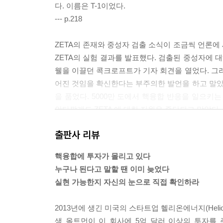
다. 이름은 T-1이었다.
--- p.218
ZETA의 존재와 중성자 검출 소식이 조금씩 언론에 
ZETA의 실험 결과를 발표했다. 검출된 중성자에 
웰을 이끌던 콕크로프트가 기자 회견을 열었다. 그러
어진 것임을 확신한다는 부주의한 발언을 하고 말았다
을 품었다. 5000만 도에서 핵융합 반응을 일으키는
안타깝게도 ZETA 에 대한 지원은 중단되고 말았다.
--- p.221~222
출판사 리뷰
1957년 7월 29일에 IAEA가 결성되었고, 이듬 
핵융합에 투자가 몰리고 있다
위한 UN 국제 학회가 열렸다. 여기에는 핵융합이 
누구나 된다고 말할 땐 이미 늦었다
아서였다.
실현 가능한지 자신의 눈으로 직접 확인하라
(……) 아르치모비치는 소련 과학 아카데미의 대표로
얻기 위해서는 토러스의 축 방향 자기장이 둘레 방
2013년에 생긴 미국의 스타트업 헬리온에너지(Helio
만든 ‘실험 장치(Experimental Arrangemen
샘 올트먼이 이 회사에 5억 달러 이상의 투자를