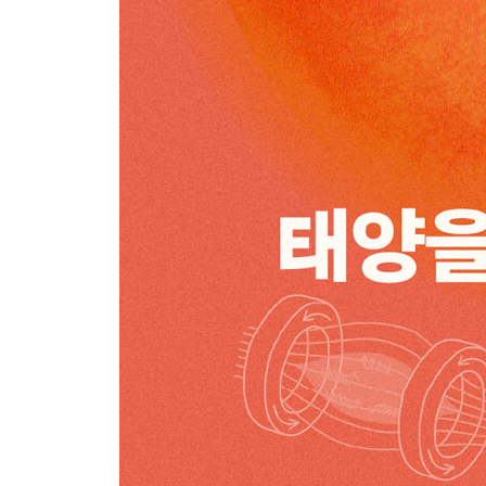
두 번째 문제: 태양을 어떻게 가둘 것인가 | 다르지만
물질의 첫 번째 상태, 플라즈마 | 태양이 우주 공간에
플라즈마 입자를 길들이는 몇 가지 방법 | 최초의 
가둬 놓을 수만 있다면 | 레이저로 만든 태양 | 전기
번개가 준 선물 | 시작도 끝도 없는 도넛 | 오로라를 
페르미는 알고 있었다 | 사각 지대에 빠지다 | 미국에
원인은 불안정성 | 사라진 평형 | 휴가를 떠나자 꼬인
영국을 방문한 소련 원자폭탄의 아버지 | 마법의 튜브
마침내 탐과 사하로프가 | 마법의 끝 | 스위스에 걸린
주목받지 못한 탄생 | 정체된 태양 | 다시 한번 재 보자
누가 감히 토카막에 견줄 것인가 | 토카막 열병
3부 인공 태양으로 가는 길
꿈은 여기까지인가 | 독일에서 나온 돌파구 | H-모드
H-모드는 어떻게 얻어졌을까 | H-모드는 어떻게 생
맥주통이 열렸다 | 1억 도를 향하여 | 진격의 거대 장