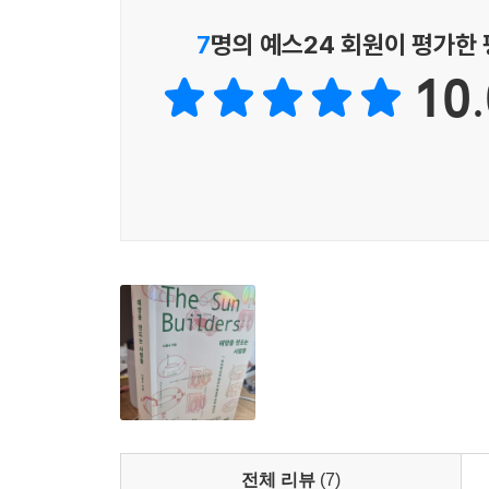
탐을 비롯한 물리학자와 공학자들이었다. 이들이 미
토카막은 훗날 국제 핵융합 실험로(ITER · Internatio
7
명의 예스24 회원이 평가한
바로 이 책에 핵융합에 대해 궁금했던 모든 질문의
대 방식으로 발전하게 된다.
플레밍의 왼손 법칙,
핵융합 개발의 역사를 통해 넘어야 할 난관은 무
--- p.249
10.
원리는 참 간단하다
위한 불꽃 튀는 노력도 생생하게 전해줍니다.
- 이우일 (국가과학기술자문회의 부의장, 서울대 기
이는 스텔라레이터의 입장에서는 크나큰 악재였다. 
중학교 2학년 때 처음 나온다. 다른 나라에서는 언
A에서는 사상 처음으로 플라즈마 가둠이 이론적으로
핵융합(fusion)은 오래전부터 깨끗하고 무한한 에
지나가면 힘을 받는다. 이 세 요소의 방향을 손
예측값을 한참 밑돌고 있던 때 였다. 과학자들은 이를
한스 베테가 “모두 저기로부터 시작했지요. 바로
차지하는 것이 바로 2부 ‘토카막의 탄생’이다. 여
만, 그래도 만약 스텔라레이터 연구가 계속되었더라
지금까지도 인류는 바로 그 물질 ‘플라즈마’를 길
마음먹은 대로 제어할 것인가에 관한 것이다. 피뢰
--- p.212
게이츠, 아마존의 제프 베이조스 등이 핵융합 상
조금만 흔들리면 물이 기름 아래로 내려가는 건 왜
있습니다. 이번에 KSTAR의 설계 작업에 참여했고,
고안하고 절차를 만들어 냈는지 하나하나 알려 준
카를 라크너 교수가 웃으며 말했다.
책을 재미있게 읽었습니다. 1995년 시작한 우리의 핵
있다면, 토카막에서 핵융합이 어떻게 일어나는지는 자
“프리츠, 또 풍선 타령이군. 한 마디로 플라즈마를
“퓨전의 시대”를 먼저 보여주고 안내하는 친절한 길
알벤이 자주 했다는, ‘내가 입자라면’이라는 가정만 
두고 싶다는 거죠?”
- 이경수 (퓨전 스타트업 EnableFusion 창업
막스플랑크 플라즈마 물리 연구소의 이론부장인 라
‘수소 원자가 융합해 헬륨이 될 때 나오는 에너지’라
했다.
인류의 핵융합은 창조자에 대한 위대한 도전입니다
보는 것도 좋을 것이다. 에세이를 읽으며 글쓴이
--- p.259
지금에 와서야 ‘점화(ignition)’의 가능성을 
설명서를 보며 레고 조각을 이리저리 돌리며 맞추다
전체 리뷰
(7)
있습니다. 아인슈타인을 비롯해 20세기 물리학에