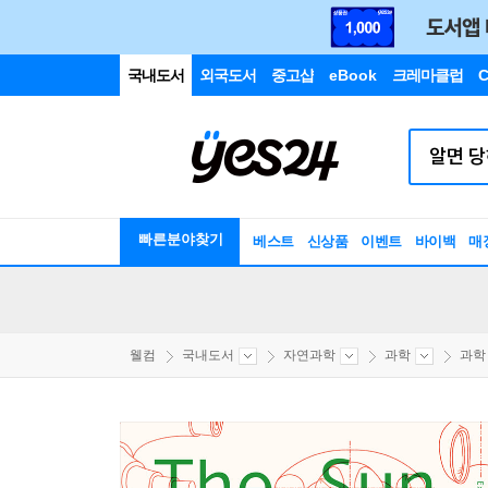
국내도서
외국도서
중고샵
eBook
크레마클럽
C
빠른분야찾기
베스트
신상품
이벤트
바이백
매
웰컴
국내도서
자연과학
과학
과학