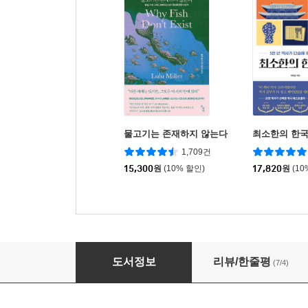
물고기는 존재하지 않는다
최소한의 한
1,709건
15,300
원
(10% 할인)
17,820
원
(10
태양을 만드는 사람들 SunBuilders
도서정보
리뷰/한줄평
(7/4)