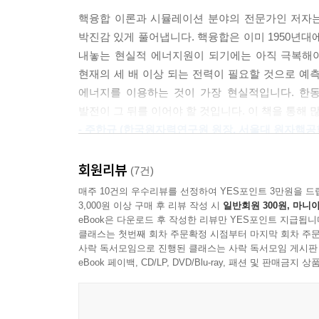
‘토카막’이라는 말은 낯설다. 서울 마포에는 무쇠
학회 내내 아르치모비치와 우리들에게 수많은 질문이 
핵융합 이론과 시뮬레이션 분야의 전문가인 저자는
곳”이라는 의미라고 한다. ‘막’이라는 게 ‘물건을
치는 영국 컬햄 핵융합 에너지 연구소(Culham Cent
박진감 있게 풀어냅니다. 핵융합은 이미 1950년대
알았다. 도대체 이게 뭘까? 뭔가 신비한 이름 같은
영국이 검증해 보라는 것이었다. 당시 영국에서는 Z
내놓는 현실적 에너지원이 되기에는 아직 극복해야
있고, 프랑스에는 같은 이름의 록밴드도 있다. 토카막은 사
레이저로 전자의 온도를 정확하게 측정하는 방법을 완성
현재의 세 배 이상 되는 전력이 필요할 것으로 예
것이다. 우리말로 옮기면 ‘자기장 코일이 감긴 토
톤의 장비를 싣고 영국의 신사들이 탑승했다. 소위 ‘컬
에너지를 이용하는 것이 가장 현실적입니다. 한
일어난다. 이 낯선 러시아어가 핵융합 분야에서는 
구소에 머물며 실험을 진행할 예정이었다.
발전이 그 뒤를 이어야 할 것입니다. 이 책을 통해
방식이고, 그 대표 주자가 바로 토카막이다.
--- p.245
- 주한규 (한국원자력연구원 원장, 서울대 원자핵공
소련의 탁월한 과학자들,
인류의 에너지 문제를 해결할 방법은 있을까요? 아
영국에서 가져온 레이저 산란기를 장착한 T-3 장치는
회원리뷰
(7건)
그들은 왜 우리에게 알려지지 않았을까
에너지를 내놓는다는 사실을 찾아냈습니다. 태양을
카막의 플라즈마 온도를 측정할 수 있었다. 측정값은
매주 10건의 우수리뷰를 선정하여 YES포인트 3만원을 드
이런 핵융합의 원리를 이미 오래전에 지구상에 
없는 단단한 증거였다. 인류가 달에 첫 발걸음을 내딛
3,000원 이상 구매 후 리뷰 작성 시
일반회원 300원, 마니아
안드레이 사하로프, 이고리 탐, 이고리 쿠르차토프
없었습니다. 많은 사람들이 이 무한 에너지를 제어하
eBook은 다운로드 후 작성한 리뷰만 YES포인트 지급됩니
-3의 소식은 핵융합 연구의 흐름을 바꿔 놓았다.
수많은 훌륭한 과학자와 수학자, 공학자들이 있었
클래스는 첫번째 회차 주문확정 시점부터 마지막 회차 주문
될지 알 수도 없는 어려운 일에 도전하기가 쉽지만
--- p.246
사락 독서모임으로 진행된 클래스는 사락 독서모임 게시판
않는다. 그렇다고 그들의 수준이 낮았느냐 하면,
이제는 우리의 생존과 미래까지 직접적으로 위협하
eBook 페이백, CD/LP, DVD/Blu-ray, 패션 및 판매금
수소폭탄도 빠르게 독자적으로 만들었다. 물론 히틀
있습니다. 핵융합은 미래의 훌륭한 에너지 대안으로
컬햄 5인방이 영국으로 돌아가자 컬햄 연구소의 스텔
어쨌거나 결과물은 무시할 수 없는 수준이었다. 세
물음이 자연스레 생깁니다. 핵융합을 제어 가능한
프린스턴도 예외는 아니었다. 전 세계의 핵융합 장치들이
일정한 역할을 했을 것이다. 토카막이라는 핵융합
것일까? 도대체 핵융합 발전은 어떻게 하는 걸까?
작이었고, ‘토카막주의자(Tokamakist)’의 탄생