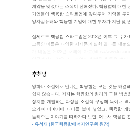
였다. 플라즈마 전류는 40만 암페어였고, 축 방향 
계약을 맺었다는 소식이 전해졌다. 핵융합에 대한 
온도가 높지 않은 원인을 플라즈마의 불안정성과 플라
기업들이 핵융합 스타트업에 앞다투어 거액을 투자
--- p.224
양자컴퓨터와 핵융합 기업에 대한 투자가 지난 몇 년
아직 토카막을 완전하게 믿지 못하고 있던 아르치모비
실제로도 핵융합 스타트업은 2018년 이후 그 수가 
스위스에서 토카막의 홍보보다는 당시 소련의 자랑
그동안 이들은 다양한 시제품과 실험 결과를 내놓으면서 대담
라즈마의 온도를 측정하는 장치가 없던 토카막의 결
가 내놓은 2023년 서베이 자료(https://www.fusionin
는 걸 아무도 눈치채지 못하고 있었다.
영국에서도 많은 스타트업이 활발한 활동을 벌이고
--- p.228
핵융합 상용화를 위해 노력하고 있는 상황이다. 국
추천평
규모의 핵융합로를 건설하며 한 단계 도약하고 있다
제2회 IAEA 핵융합 학회는 1965 년 영국 컬햄에서
믿은 기업가들이 그들에게 현실화의 장을 제공하고
깊숙한 곳 시베리아의 노보시비르스크에서 열렸다. 
영화나 소설에서 만나는 핵융합은 모든 것을 해결해
전력망에 전기를 내놓고 공장에 에너지를 공급하며 
아르치모비치 소장은 우리가 그동안 성취한 결과를
쉽지 않습니다. 저자는 핵융합의 원리와 구현 방법
“우리 토카막에서는 전자 온도 1000만 도, 에너지 
장치를 개발하는 과정을 소설적 구성에 녹여내 역
땅 위에 만든 작은 태양,
니다.”
오가며 이야기에 재미를 불어 넣었고, 핵융합 개
1억 도의 불꽃을 감싸안은 핵융합로가
아르치모비치의 발표는 즉시 엄청난 파장을 일으켰다
들려주는 이야기를 따라가다 보면, 어느새 핵융합 
바로 ‘토카막’
--- p.244
- 유석재 (한국핵융합에너지연구원 원장)