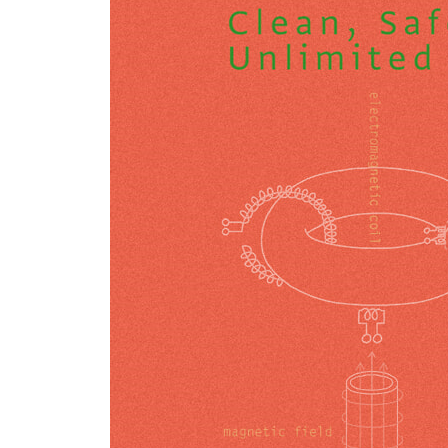
발상의 전환과 토카막 업그레이드 | 유럽연합과 미국
핵융합 에너지 시대로 가는 지름길 - ITER
4부 핵융합 발전이 가능하려면
핵융합로에서 전기를 꺼내는 방법 | 블랭킷은 핵융합 
핵융합로의 조건 | 아직 풀지 못한 문제들 | 플라즈마
경계면 불안정성 | 플라즈마 붕괴 | 고성능 플라즈마
핵융합 극한 재료
5부 우리나라의 핵융합
핵융합 상용화를 향한 세계 각국의 발걸음 | 우리나
- SNUT-79와 핵융합 연구의 태동 - KT-1, 핵융합 
- 카이스트-토카막 - 한빛 자기 거울 장치 |
- 우리나라 최초의 구형 토카막, VEST
- 한국의 별, KSTAR
초전도 토카막의 등장과 핵융합 세계 질서의 재편 | 한