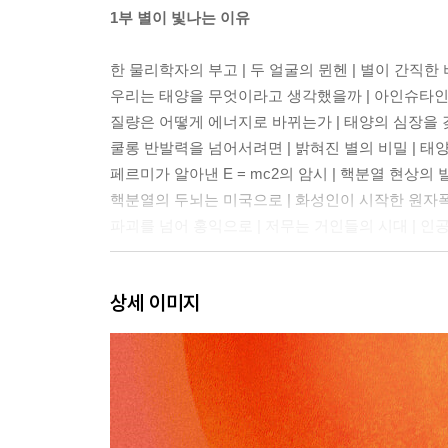
1부 별이 빛나는 이유
한 물리학자의 부고 | 두 얼굴의 뮌헨 | 별이 간직한 
우리는 태양을 무엇이라고 생각했을까 | 아인슈타인의 E
질량은 어떻게 에너지로 바뀌는가 | 태양의 심장을 갖
쿨롱 반발력을 넘어서려면 | 밝혀진 별의 비밀 | 태양
페르미가 알아낸 E = mc2의 암시 | 핵분열 현상의 발
핵분열의 두뇌는 미국으로 | 화성인이 시작한 원자폭탄
파괴를 넘어 홍익으로 | 저무는 거인들의 시대 | 인
2부 토카막의 탄생
상세 이미지
지구에 태양을 만들다 | 소련의 비밀연구소 |
첫 번째 문제: 태양을 만들 연료를 찾아라 |
태양의 핵융합 반응을 이용한다고 | 다양한 핵융합 반
수소를 이용한 핵융합 | 중수소-삼중수소 반응을 이
더욱 청정한 핵융합 연료를 찾아서 |