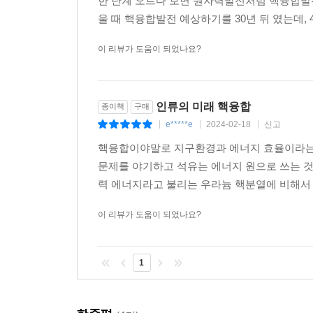
한 단계 오르다 보면 원자력발전처럼 핵융합발전
울 때 핵융합발전 예상하기를 30년 뒤 였는데, 4
유럽연합의 JET, 미국의 TFTR, 소련의 T-15,
운 전기를 맞이하고 나라 간 치열한 경쟁에 돌입하게
이 리뷰가 도움이 되었나요?
--- p.294
전 세계에서 유일하게 중수소와 삼중수소를 핵융합 
인류의 미래 핵융합
종이책
구매
양보할 수 없는 경쟁에 돌입하고 있었다. 누가 먼저 
e*****e
2024-02-18
신고
|
|
|
물리 학회에서 미국과 유럽을 대표하는 두 학자의 내기가
핵융합 파워 10메가와트를 1초 이상 유지할 것인가’
핵융합이야말로 지구환경과 에너지 효율이라는 
사를 제공하고, JET 가 이기면 골드스톤이 JET 
문제를 야기하고 석유는 에너지 원으로 쓰는 것
--- p.296
력 에너지라고 불리는 우라늄 핵분열에 비해서 
이 리뷰가 도움이 되었나요?
하지만 승부는 플라즈마 단면 모양에서 판가름 났다
있었다. 게다가 아르치모비치와 샤프라노프의 연구
마의 안정성도 대폭 향상시켰다. 반면 TFTR은 디버
1
메가와트의 핵융합 파워를 얻었다, 핵융합 에너지 증폭
세계 신기록이었다. TFTR은 이 기록을 넘기 위해 
한 채 1997년 장엄한 막을 내렸다. 대신 프린스턴에