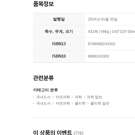
품목정보
발행일
2024년 01월 30일
쪽수, 무게, 크기
432쪽 | 586g | 143*215*30
ISBN13
9788998243302
ISBN10
899824330X
관련분류
카테고리 분류
국내도서
자연과학
과학
과학 일반
국내도서
자연과학
물리학
물리학 일반
이 상품의 이벤트
(7개)