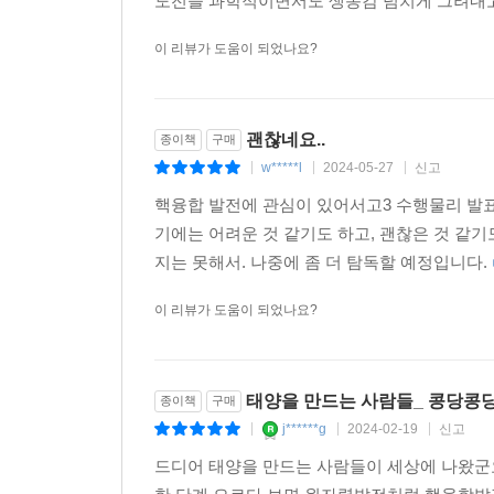
도전을 과학적이면서도 생동감 넘치게 그려내고
뷰를 수장으로 1973년부터 설계를 시작해 1975년 계획
정리에 계속 감탄사가 나왔습니다. 핵물리와 핵융합
건설을 제안했다. (……) JET 프로젝트가 제안되자
이 리뷰가 도움이 되었나요?
굳이 말 하나를 덧붙인다면, 아마도 ‘전자가 움직이
- 권기균 ((사)과학관과문화 대표, 《세상을 바꾼
카다라쉬, 이탈리아의 이스프라, 벨기에의 몰이라는 
말이다. 그럼 이 밝은 빛은 어떻게 낼 것인가? 
햄과 막스플랑크 플라즈마 물리 연구소가 있는 독일의
핵융합은 세상을 파괴할 수 있는 위력이 있지만, 
떨어뜨리고, 파도도 이용하고, 햇빛을 반도체에 
--- p.230
쉽게 설명합니다. 핵융합 에너지를 실제로 이용하기
괜찮네요..
이제는 화석연료를 줄이기로 했다. 석탄과 석유를
종이책
구매
핵융합 연구의 지난 백 년을 돌아보며 이제껏 알려
사람들이 답을 찾거나 만들고 있다. 그런데 그런 와
w*****l
2024-05-27
신고
|
|
|
1977년 10월 13일, 지중해 한가운데 있는 스페
하나의 재미입니다. 핵융합의 원리와 구현 방법
수 없다는 사실이다.
핵융합 발전에 관심이 있어서고3 수행물리 발표
났다. 마요르카의 수도인 팔마를 떠나 프랑크푸르트로
추천합니다.
기에는 어려운 것 같기도 하고, 괜찮은 것 같기
(……) 10월 18일, 자정이 막 지난 시간, 서독 정
- 함택수 (서울대 원자핵공학과 교수, 전 한국핵
핵융합 발전은 힘들고 어려운 일이다. 수십 년 동
지는 못해서. 나중에 좀 더 탐독할 예정입니다.
특수부대로, 1972년 뮌헨 올림픽 당시 검은 9월
못했다. 그런데 얼마 전부터 핵융합이 이제는 ‘진짜
설된 부대였다. (……) 납치범 3 명을 사살하고 1
이 리뷰가 도움이 되었나요?
이르지만, 우리는 이런 과학적 물음 외에 이런 측
현대전 대테러 부대인 SAS 부대원을 파견하고 특
연구했다. 하지만 그런 냉전의 시기에도 토카막 
--- p.287
세계적인 지식과 통찰이 축적되고 공유되며 발전을 
않을 때, 그럴 때는 서로 “으쌰으쌰”가 잘 된다
태양을 만드는 사람들_ 콩당콩당
종이책
구매
1977년, 이런 우여곡절 끝에 JET는 영국 옥스퍼드
들어오면서부터다. 내가, 내 팀이 무엇을 차지할지
j******g
2024-02-19
신고
|
|
|
되었다. (……) 1 억 UC는 대략 5000억 원에 해
뭔가 될 듯하자 회사가 만들어지고, 특허로 감추고
드디어 태양을 만드는 사람들이 세상에 나왔군
--- p.287
기업들이 앞다퉈 투자하는데, 그들이 인류애와 박애 