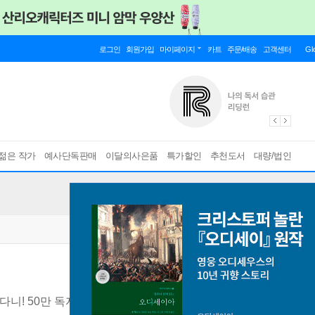
로그인
회원가입
마이페이지
카트
주문/배송
고객센터
Gl
젊은 작가
예사단독판매
이달의사은품
특가할인
추천도서
대량/법인
니! 50만 독자가 선택한 경제입문서!