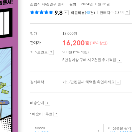
조립식
저/
김민구
원저
길벗
2024년 01월 26일
9.8
회원리뷰(
48
건)
판매지수 2,844
정가
18,000원
16,200
원
판매가
(10% 할인)
YES포인트
900원 (5% 적립)
5만원이상 구매 시 2천원 추가적립
결제혜택
카드/간편결제 혜택을 확인하세요
배송안내
배송비 : 무료
eBook
이 상품을 팔기