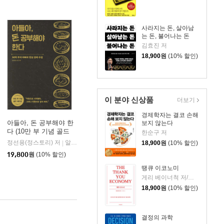
사라지는 돈, 살아남
는 돈, 불어나는 돈
김효진 저
18,900
원
(10% 할인)
이 분야 신상품
더보기
경제학자는 결코 손해
아들아, 돈 공부해야 한
보지 않는다
다 (10만 부 기념 골드
한순구 저
에디션)
정선용(정스토리) 저
알에이치코리아(RHK)
|
18,900
원
(10% 할인)
19,800
원
(10% 할인)
땡큐 이코노미
게리 베이너척 저/박선주 역
18,900
원
(10% 할인)
결정의 과학