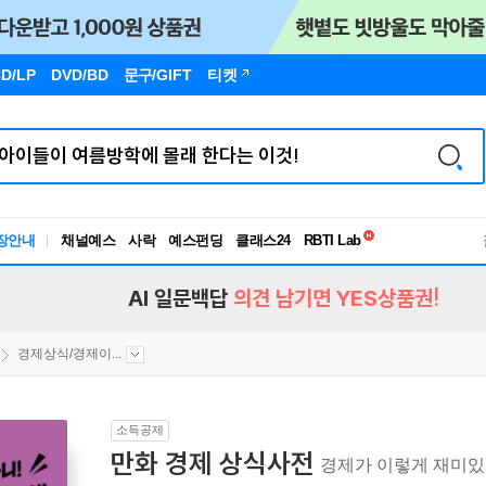
D/LP
DVD/BD
문구
/GIFT
티켓
독서유형검사
장안내
채널예스
사락
예스펀딩
클래스24
RBTI Lab
독서유형검사
AI 일문백답
의견 남기면 YES상품권!
경제상식/경제이...
소득공제
만화 경제 상식사전
경제가 이렇게 재미있다