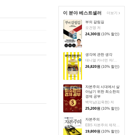
이 분야 베스트셀러
더보기
부의 갈림길
오건영 저
24,300
원
(10% 할인)
생각에 관한 생각
대니얼 카너먼 저/이창신 역
26,820
원
(10% 할인)
자본주의 시대에서 살
아남기 위한 최소한의
경제 공부
백억남(김욱현) 저
25,200
원
(10% 할인)
자본주의
EBS 자본주의 제작팀,정지은,고희정 저/EBS MEDIA 기획
19,800
원
(10% 할인)