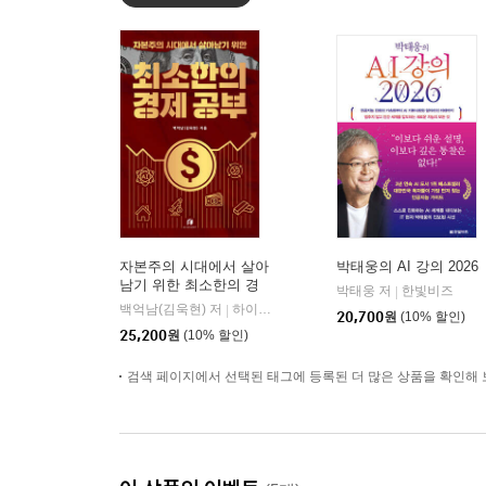
자본주의 시대에서 살아
박태웅의 AI 강의 2026
남기 위한 최소한의 경
박태웅 저
한빛비즈
|
제 공부
백억남(김욱현) 저
하이스트
|
20,700
원
(10% 할인)
25,200
원
(10% 할인)
검색 페이지에서 선택된 태그에 등록된 더 많은 상품을 확인해 