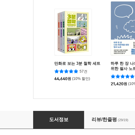
만화로 보는 3분 철학 세트
하루 한 장 
위한 필사 노
57건
44,640
원
(10% 할인)
21,420
원
(10
만화 경제 상식사전
도서정보
리뷰/한줄평
(29/19)