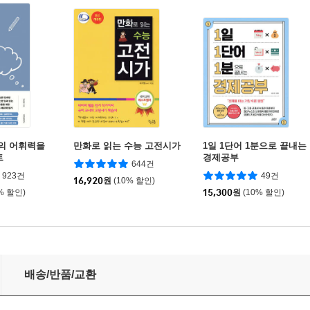
나의 어휘력을
만화로 읽는 수능 고전시가
1일 1단어 1분으로 끝내는
트
경제공부
644건
923건
49건
16,920
원
(10% 할인)
% 할인)
15,300
원
(10% 할인)
배송/반품/교환