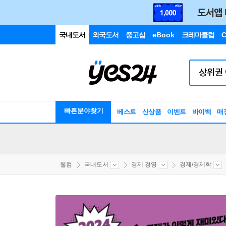
국내도서
외국도서
중고샵
eBook
크레마클럽
C
빠른분야찾기
베스트
신상품
이벤트
바이백
매
웰컴
국내도서
경제 경영
경제/경제학