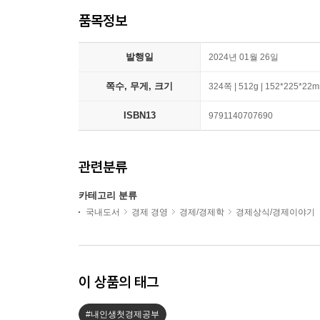
품목정보
발행일
2024년 01월 26일
쪽수, 무게, 크기
324쪽 | 512g | 152*225*22
ISBN13
9791140707690
관련분류
카테고리 분류
국내도서
경제 경영
경제/경제학
경제상식/경제이야기
이 상품의 태그
#내인생첫경제공부