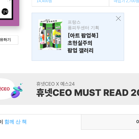
14,400원
매입가 2,700
프랑스
퐁피두센터 기획
[아트 팝업북]
유하기
초현실주의
팝업 갤러리
들이
함께 산 책