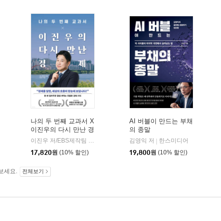
나의 두 번째 교과서 X
AI 버블이 만드는 부채
이진우의 다시 만난 경
의 종말
제
이진우 저/EBS제작팀 기획
페이지2북스
김영익 저
한스미디어
|
|
17,820
원
(10% 할인)
19,800
원
(10% 할인)
보세요.
전체보기