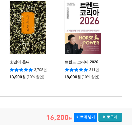
소년이 온다
트렌드 코리아 2026
3,708건
311건
13,500
원
(10% 할인)
18,000
원
(10% 할인)
16,200
카트에 넣기
바로구매
원