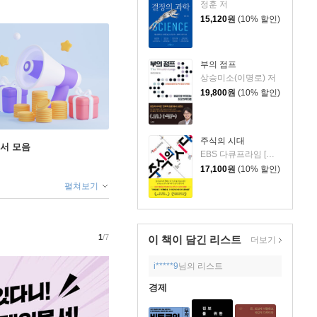
정훈 저
15,120
원
(10% 할인)
부의 점프
상승미소(이명로) 저
19,800
원
(10% 할인)
주식의 시대
도서 모음
EBS 다큐프라임 [주식의 시대] 제작진 저
17,100
원
(10% 할인)
펼쳐보기
1
/7
이 책이 담긴
리스트
더보기
i*****9
님의 리스트
경제