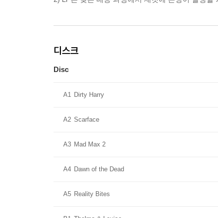
디스크
Disc
A1
Dirty Harry
A2
Scarface
A3
Mad Max 2
A4
Dawn of the Dead
A5
Reality Bites