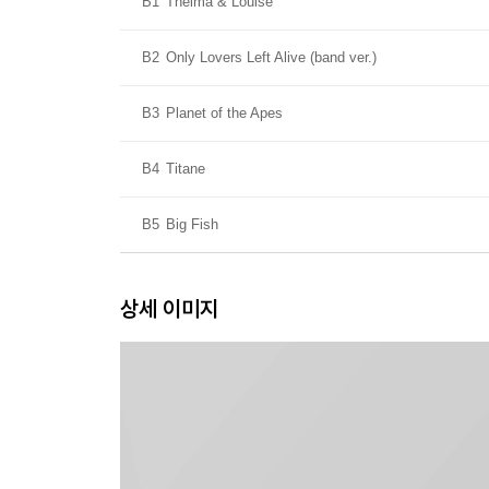
B1
Thelma & Louise
B2
Only Lovers Left Alive (band ver.)
B3
Planet of the Apes
B4
Titane
B5
Big Fish
상세 이미지