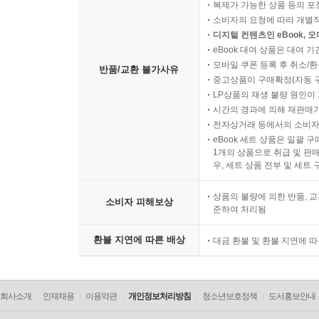
복제가 가능한 상품 등의 포장을 
소비자의 요청에 따라 개별
디지털 컨텐츠인 eBook, 
eBook 대여 상품은 대여 기
모바일 쿠폰 등록 후 취소/환
반품/교환 불가사유
중고상품이 구매확정(자동 
LP상품의 재생 불량 원인이 기
시간의 경과에 의해 재판매가
전자상거래 등에서의 소비자
eBook 세트 상품은 일괄 
1개의 상품으로 취급 및 판매
우, 세트 상품 전부 및 세트
상품의 불량에 의한 반품, 교
소비자 피해보상
준하여 처리됨
환불 지연에 따른 배상
대금 환불 및 환불 지연에 
회사소개
인재채용
이용약관
개인정보처리방침
청소년보호정책
도서홍보안내