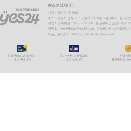
대표 : 김석환, 최세라
주소 : 서울시 영등포구 은행로 11, 5층~6층(여의도동,일신
사업자등록번호 : 229-81-37000 통신판매업신고 : 제 200
이메일 : yes24help@yes24.com 호스팅 서비스사업자 :
Copyright ⓒ YES24 Corp. All Rights Reserved.