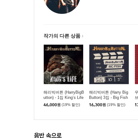
작가의 다른 상품
해리빅버튼 (HarryBigB
해리빅버튼 (Harry Big
utton) - 1집 King’s Life
Button) 3집 - Big Fish
브
[LP]
46,000
원
(19% 할인)
16,300
원
(19% 할인)
1
음반 속으로