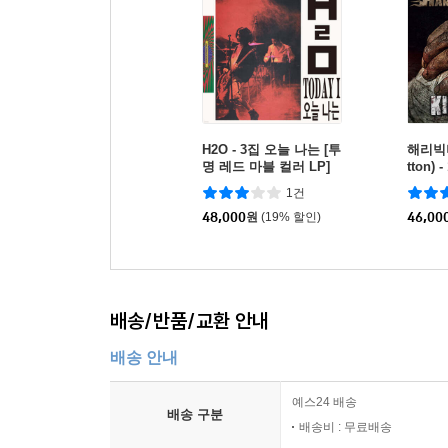
H2O - 3집 오늘 나는 [투
해리빅버
명 레드 마블 컬러 LP]
tton) 
[LP]
1건
48,000
원
(19% 할인)
46,00
배송/반품/교환 안내
배송 안내
예스24 배송
배송 구분
배송비 : 무료배송