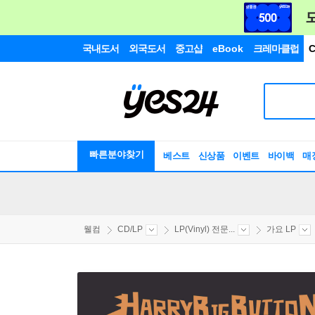
국내도서
외국도서
중고샵
eBook
크레마클럽
C
빠른분야찾기
베스트
신상품
이벤트
바이백
매
웰컴
CD/LP
LP(Vinyl) 전문...
가요 LP