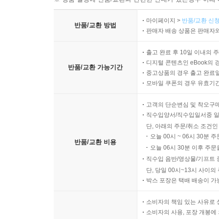
마이페이지 >
반품/교환 신청
반품/교환 방법
판매자 배송 상품은 판매자와
출고 완료 후 10일 이내의 
디지털 콘텐츠인 eBook의 
반품/교환 가능기간
중고상품의 경우 출고 완료일
모바일 쿠폰의 경우 유효기간(
고객의 단순변심 및 착오구
직수입양서/직수입일서중 일
단, 아래의 주문/취소 조건인
오늘 00시 ~ 06시 30분 
반품/교환 비용
오늘 06시 30분 이후 주문
직수입 음반/영상물/기프트 
단, 당일 00시~13시 사이
박스 포장은 택배 배송이 가
소비자의 책임 있는 사유로 
소비자의 사용, 포장 개봉에 