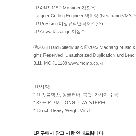
LP A&R, M&P Manager 김진욱
Lacquer Cutting Engineer 백희성 (Neumann VMS 7
LP Pressing 마장뮤직앤픽처스(주)
LP Artwork Design 이성수
ⓟ2023 HardBoiledMusic ⓒ2023 Machang Music & Pic
ghts Reserved. Unauthorized Duplication and Lendi
3.11. MCKL 1188 www.mcmp.co.kr
[LP사양]
* 1LP, 블랙반, 싱글커버, 북릿, 가사지 수록
* 33 ⅓ R.P.M. LONG PLAY STEREO
* 12inch Heavy Weight Vinyl
LP 구매시 참고 사항 안내드립니다.