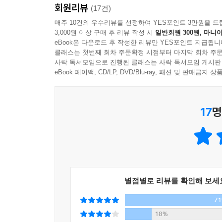
믿을 수 없었다. 안 지사에게 평소 여성 편력이 있
회원리뷰
(17건)
저자는 2017년 민주당 대통령 후보 경선 과정
가 멍했다. 도움을 요청하는 절규 섞인 목소리를 듣
매주 10건의 우수리뷰를 선정하여 YES포인트 3만원을 드
피상적으로 알았던 안희정 몰락의 과정을 입체적으로
의 여정이 이렇게 허무하게 끝난다는 사실을 쉽게 
3,000원 이상 구매 후 리뷰 작성 시
일반회원 300원, 마니아
다시는 이와 같은 정치인이 나오지 않기 위해 지금
eBook은 다운로드 후 작성한 리뷰만 YES포인트 지급됩니
하는 내내 머릿속이 복잡했다. 마음이 쉽게 정리되지
제언은 이 책의 ‘에필로그’에서 확인할 수 있다. 
클래스는 첫번째 회차 주문확정 시점부터 마지막 회차 주문
--- 「5장 〈정치의 몰락: 마침내 붕괴되다〉」 중
사락 독서모임으로 진행된 클래스는 사락 독서모임 게시판
손색이 없다.
eBook 페이백, CD/LP, DVD/Blu-ray, 패션 및 판매금
정치의 몰락으로 안희정이 꿈꾸던 세상은 사라졌다
졌지만, 그가 시도했던 도전의 여정과 그리고 몰락의
할 수 있다. 가해자 한 명의 잘못으로만 여겨서는 막
17
명
사건을 접하고도 피해자를 제대로 지켜주지 못했는지
안희정을 마주하게 될 것이다.
--- 「에필로그」 중에서
별점별로 리뷰를 확인해 보세
7
18%