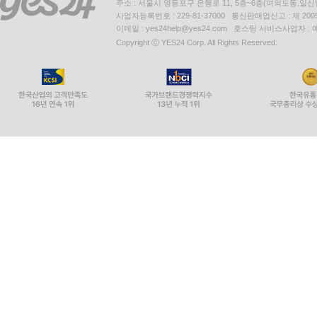
주소 : 서울시 영등포구 은행로 11, 5층~6층(여의도동,일신
사업자등록번호 : 229-81-37000 통신판매업신고 : 제 200
이메일 : yes24help@yes24.com 호스팅 서비스사업자 :
Copyright ⓒ YES24 Corp. All Rights Reserved.