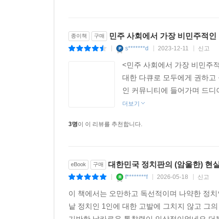
민주 사회에서 가장 비민주적인 
종이책
구매
s*******d
2023-12-11
신고
|
|
|
<민주 사회에서 가장 비민주적
대한 다큐로 모두에게 권하고 
인 커뮤니티에 들어가며 드디어
더보기
3명
이 이 리뷰를 추천합니다.
대한민국 정치판의 (암울한) 현
eBook
구매
f********f
2026-05-18
신고
|
|
|
이 책에서는 오만하고 독선적이며 나약한 정치
낱 정치인 1인에 대한 고발에 그치지 않고 그
기반한 날카로운 통찰력이 인상적이었네요.더불