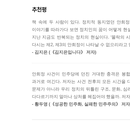
트리거였을 뿐 안희정은 이전부터 서서히 몰락의 
“얘 좀 자르면 안 돼요?”
--- 「2장 〈정치의 본질: 함께 배우고 성장하다〉
추천평
있는 길임을 깨닫고, 동일한 잘못이 반복되지 않
정치판에서 밀려나다
실패에 관한 생생한 목격담이자 반성문이며, 더 
소망하던 정치의 종결
안 지사는 각 부서의 실·국장들이 행사나 정책을 
책 속에 두 사람이 있다. 정치적 동지였던 안희정
기록물이라 하겠다.
습을 표정과 말투 등으로 수행비서에게 드러냈다. 
이야기를 따라가다 보면 정치인의 꿈이 어떻게 현
에필로그: 폐허에서 다시 좋은 정치를 꿈꾸다
다. 결론적으로 지금보다 더 많은 걸 사전에 검토
지난 지금도 반복되는 정치의 현실이다. ‘몰락의 시
정치권력의 속성을 교과서처럼 보여주는, 대한민국 
부록: 도지사 수행비서 업무 매뉴얼
지시였다. 단 티가 나서는 안 된다는 전제가 있었다
다시는 제2, 제3의 안희정이 나타날 수 없으리라고 
마무리되었고, 안 지사도 그런 업무 방식에 만족해했
- 김지은 (《김지은입니다》 저자)
충남도지사로 처음 당선되었을 당시의 안희정은 정
의전을 하는 사람과 받는 사람 모두 서서히 병들어갔
등의 파격적인 행보를 보이며 도정을 성공적으로 
--- 「3장 〈정치의 현실: 서서히 침식되다〉」 중
촉망받는 정치인이었다. ‘봉하의 스타’에서 더 나
안희정 사건이 민주당에 던진 거대한 충격은 봉합
만드는 정치 등, 그와 함께 정치의 본질을 알아가
안 지사는 시사에 약한 탓에 2016년 11월 박근
과거로 여긴다. 저자는 사건 전후의 모든 시간을 
감동적이기까지 하다.
하는 것에 대해서도 제대로 이해하거나 공감하지 못
문제가 아니라 우리 정치의 뒤틀린 구조, 문화, 심
안 된다’는 말만을 되뇌었다. (중략) 4년간의 치
다다르기까지 얼마나 상처를 헤집어야 했을까. 저자
그러나 안희정은 서서히 공무원 의전 카르텔에 포
는 사회의 작은 일들은 그리 중요한 사안이 아니었다
- 황두영 (《성공한 민주화, 실패한 민주주의》 저자
변질되어간다. 대통령이라는 최고 권력을 향한 
주었지만, 한편으로는 교만의 씨앗을 제공하였다.
소극적이 되어갔다. 사고방식과 행동, 태도가 서
--- 「4장 〈정치의 변질: 잠식되다〉」 중에서
함께 보낸 자만이 알 수 있는 디테일로 가득해 정