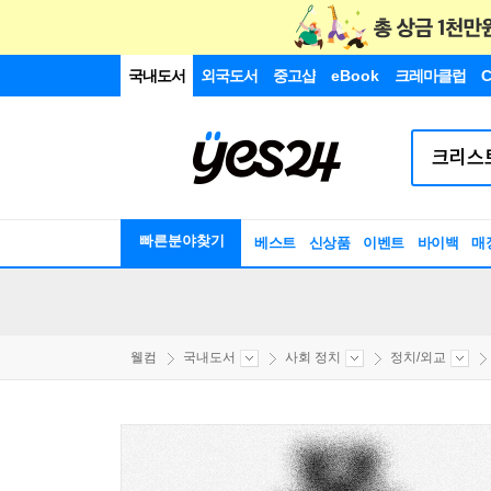
국내도서
외국도서
중고샵
eBook
크레마클럽
C
빠른분야찾기
베스트
신상품
이벤트
바이백
매
웰컴
국내도서
사회 정치
정치/외교