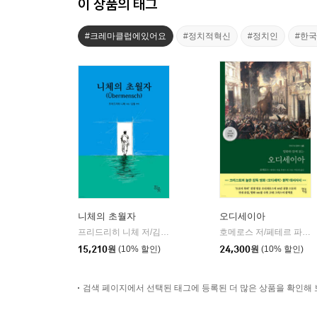
이 상품의 태그
#크레마클럽에있어요
#정치적혁신
#정치인
#한
니체의 초월자
오디세이아
프리드리히 니체 저/김철 편역
히읏
호메로스 저/페테르 파울 루벤스 그림/박문재 역
|
15,210
원
(10% 할인)
24,300
원
(10% 할인)
검색 페이지에서 선택된 태그에 등록된 더 많은 상품을 확인해 