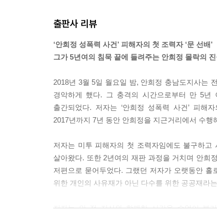
불길한 전조: 연이은 초짜 수행비서의 임명
아리 조직 같다고 평하기도 했다. 학생운동과 선거로
출판사 리뷰
선배, 도와주세요
원의 문제는 철저히 감싸주고 외부에는 배타적인 
거짓말이길
--- 「1장 〈정치의 시작: 정치 초보, 꿈에 뛰어들
‘안희정 성폭력 사건’ 피해자의 첫 조력자 ‘문 선배’
폭풍의 시작, 넘쳐나는 위선
그가 5년여의 침묵 끝에 들려주는 안희정 몰락의 진
몰아치는 여론전
모임을 마치고 돌아가는데 “나와 같이 공부하는 사람
진실을 찾아 나선 안희정 지사 둘째 아들
보고 싶었다. 참여정부의 지난 정책을 복기하고 새
2018년 3월 5일 월요일 밤, 안희정 충남도지사
모든 것을 의심하고 검증하는 검찰 조사
다. 그 후 아무도 시키지 않았지만 공부 계획을 홀
경악하게 했다. 그 충격의 시간으로부터 만 5년
경험한 것을 그대로 말하는 것의 무게
설화나 문제가 있는 사람들을 골라냈다. 더불어 주요
출간되었다. 저자는 ‘안희정 성폭력 사건’ 피해자의
작업을 두 달에 걸쳐 하자 200여 명 가까운 강사 리
2017년까지 7년 동안 안희정을 지근거리에서 수행해
6장 정치의 끝: 진실을 밝히다
안 지사에게 보고했다. 안 지사는 매우 기뻐했다.
재판이 시작되다
--- 「2장 〈정치의 본질: 함께 배우고 성장하다〉
저자는 미투 피해자의 첫 조력자임에도 불구하고 
부조리의 항연
살아왔다. 또한 2년여의 재판 과정을 거치며 안희
김지은과 함께하는 사람들
안 지사가 도정 운영과 자신의 이미지 관리에 여론
저편으로 묻어두었다. 그랬던 저자가 오랫동안 홀
눈물조차 사치였던 1심 재판의 결과
결과는 도청 각 부서에 공유했지만, 정치 현안 또는 
위한 개인의 사유재가 아닌 다수를 위한 공공재라는
다시 처음부터 시작
가로 분석해서 안 지사에게만 직접 보고했기 때문에 
본격적으로 시작된 2차 가해
어드리겠다며, 수시로 이런저런 제안을 해오는 컨
저자는 안 전 지사와 함께한 시간을 수없이 복기
상식과 정의를 보여준 최종 판결
때문에 외부의 다양한 제안에도 흔들림 없이 일관성