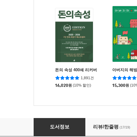
돈의 속성 400쇄 리커버
아버지의 해
1,891건
16,020
원
(10% 할인)
15,300
원
(10
몰락의 시간
도서정보
리뷰/한줄평
(17/19)