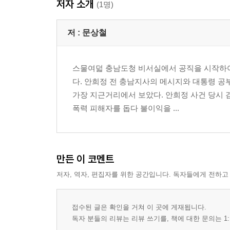
저자 소개
데이터 정치: 숫자로 도민의 마음을 읽다
(1명)
3장 정치의 현실: 서서히 침식되다
저 :
문상철
공무원 의전 카르텔의 포획
비밀까지 보호해줄 정무직 수행비서의 기용
스물여덟 충남도청 비서실에서 공직을 시작하여
위선을 감춰줄 Good Cop, Bad Cop 역할 나누기
다. 안희정 전 충남지사의 메시지와 대통령 
티 안 나는 더 높은 수준의 의전
가장 지근거리에서 보았다. 안희정 사건 당시 
보살핌의 진화: 수행비서 매뉴얼의 병폐
폭력 피해자를 돕다 불이익을 ...
영혼을 파괴하는 완벽함의 유혹
공과 사의 경계를 무너뜨린 선물의 허용
이슈보다 사람에 집중하는 언론 관계
스스로를 잊게 만든 자기 연출: 탁월한 농사꾼
만든 이 코멘트
저자, 역자, 편집자를 위한 공간입니다. 독자들에게 전하고
4장 정치의 변질: 잠식되다
대선 도전을 준비하다
대선 경선 캠프를 꾸리다
접수된 글은 확인을 거쳐 이 곳에 게재됩니다.
본격적인 경선의 시작
독자 분들의 리뷰는 리뷰 쓰기를, 책에 대한 문의는 1: