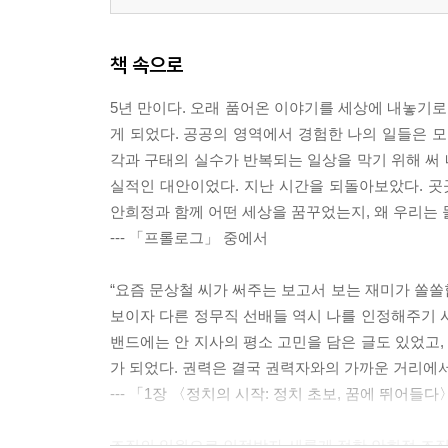
팬덤: 허가받지 않은 권력의 등장
사이비 언론인들의 방송 장사
후보를 위로하는 역술인들의 예견
책 속으로
해외 로비스트들의 치밀한 접근 그리고 동조
수상한 비밀 엘리트 조직과의 만남
5년 만이다. 오래 품어온 이야기를 세상에 내놓기로
자본가를 향한 동경
게 되었다. 공공의 영역에서 경험한 나의 일들은 모
여성 편력
각과 구태의 실수가 반복되는 일상을 막기 위해 써 
참모들의 치열한 경쟁
실적인 대안이었다. 지난 시간을 되돌아보았다. 곳
청년팔이 정치
안희정과 함께 어떤 세상을 꿈꾸었는지, 왜 우리는 
이름팔이 정치
--- 「프롤로그」 중에서
대통령 공부 이후 생겨난 자만
국민과 안희정의 괴리 ‘선한 의지’ 발언
“요즘 문상철 씨가 써주는 보고서 보는 재미가 쏠쏠
손석희 앵커와의 치명적인 생방송 인터뷰
보이자 다른 정무직 선배들 역시 나를 인정해주기 
그리고 패배
밴드에는 안 지사의 평소 고민을 담은 글도 있었고
잠깐의 이별, 그리고 새로운 출발
가 되었다. 권력은 결국 권력자와의 가까운 거리에서
--- 「1장 〈정치의 시작: 정치 초보, 꿈에 뛰어들
5장 정치의 몰락: 마침내 붕괴되다
미래 권력의 힘
조직의 일원으로 인정받자 새롭게 접한 안희정 조직의