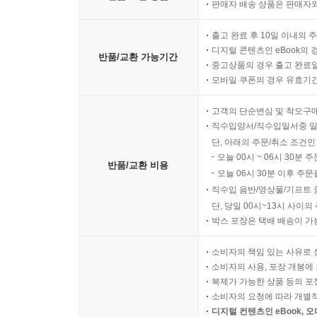
판매자 배송 상품은 판매자와
출고 완료 후 10일 이내의 
디지털 콘텐츠인 eBook의 
반품/교환 가능기간
중고상품의 경우 출고 완료일
모바일 쿠폰의 경우 유효기간(
고객의 단순변심 및 착오구
직수입양서/직수입일서중 일
단, 아래의 주문/취소 조건인
오늘 00시 ~ 06시 30분 
반품/교환 비용
오늘 06시 30분 이후 주문
직수입 음반/영상물/기프트 
단, 당일 00시~13시 사이
박스 포장은 택배 배송이 가
소비자의 책임 있는 사유로 
소비자의 사용, 포장 개봉에 
복제가 가능한 상품 등의 포장을 
소비자의 요청에 따라 개별
디지털 컨텐츠인 eBook, 