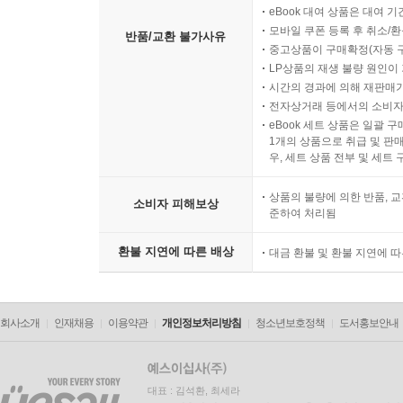
eBook 대여 상품은 대여 기
모바일 쿠폰 등록 후 취소/환
반품/교환 불가사유
중고상품이 구매확정(자동 
LP상품의 재생 불량 원인이 기
시간의 경과에 의해 재판매가
전자상거래 등에서의 소비자
eBook 세트 상품은 일괄 
1개의 상품으로 취급 및 판매
우, 세트 상품 전부 및 세트
상품의 불량에 의한 반품, 교
소비자 피해보상
준하여 처리됨
환불 지연에 따른 배상
대금 환불 및 환불 지연에 
회사소개
인재채용
이용약관
개인정보처리방침
청소년보호정책
도서홍보안내
대표 : 김석환, 최세라