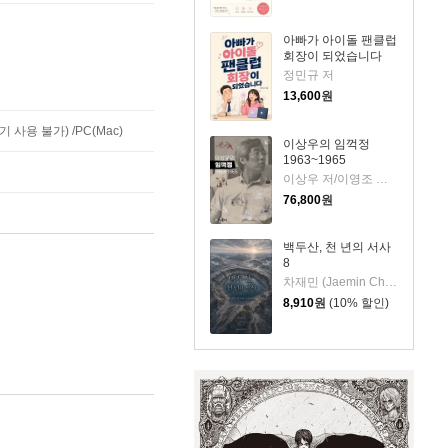
아빠가 아이돌 팬클럽
회장이 되었습니다
정민규 저
13,600
원
사용 불가) /PC(Mac)
이상우의 임꺽정
1963~1965
이상우 저/이영조 그림
76,800
원
백두산, 천 년의 서사
8
차재민 (Jaemin Cha) 저
8,910
원
(10% 할인)