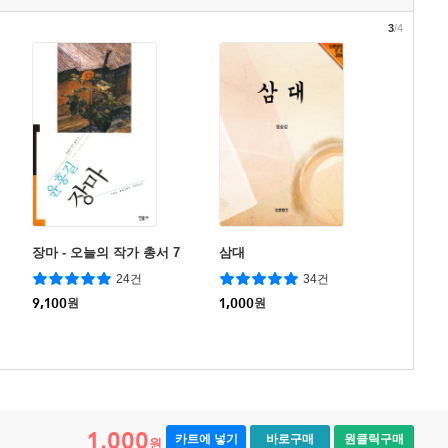
3
/4
장마 - 오늘의 작가 총서 7
삼대
24건
34건
9,100
원
1,000
원
1,000
카트에 넣기
바로구매
원클릭구매
원