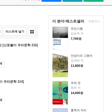
이 분야 베스트셀러
더보기
무진기행
매
리스트에 넣기
김승옥 저
7,700
원
 [신토불이 우리문학 216]
안녕이라 그랬어
김애란 저
매
11,800
원
이 우리문학 214]
주와 연
청예 저
14,000
원
매
홍학의 자리