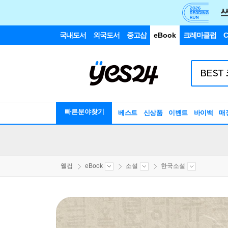
국내도서
외국도서
중고샵
eBook
크레마클럽
C
빠른분야찾기
베스트
신상품
이벤트
바이백
매
웰컴
eBook
소설
한국소설