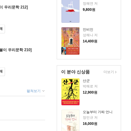
정해연 저
이 우리문학 212]
9,800
원
매
인비인
성해나 저
14,400
원
불이 우리문학 210]
이 분야 신상품
매
더보기
산군
박해로 저
펼쳐보기
12,900
원
오늘부터 가짜 언니
정민규 저
16,000
원