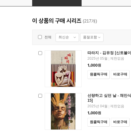
이 상품의 구매 시리즈
(217개)
최신순
품절포함
전체
따라지 - 김유정 [신토불이
2025년 05월
제한없음
|
1,000
원
원클릭구매
바로구매
선량하고 싶던 날 - 채만식
15]
2025년 04월
제한없음
|
1,000
원
원클릭구매
바로구매