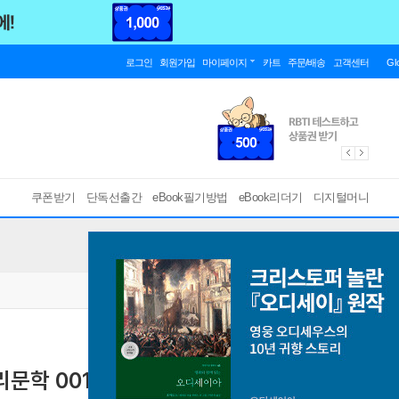
로그인
회원가입
마이페이지
카트
주문/배송
고객센터
Gl
쿠폰받기
단독선출간
eBook필기방법
eBook리더기
디지털머니
문학 001]
김유정의 동백꽃
[ EPUB ]