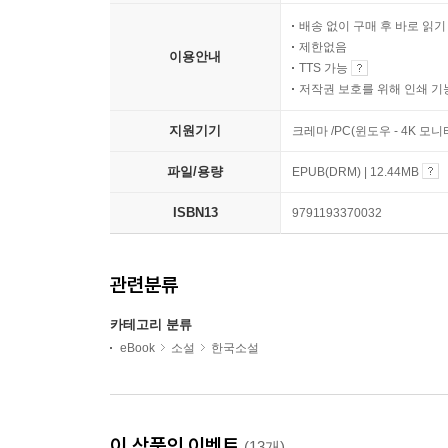
배송 없이 구매 후 바로 읽
제한없음
이용안내
TTS 가능
저작권 보호를 위해 인쇄 기
지원기기
크레마 /PC(윈도우 - 4K 모
파일/용량
EPUB(DRM) | 12.44MB
ISBN13
9791193370032
관련분류
카테고리 분류
eBook
소설
한국소설
이 상품의 이벤트
(13개)