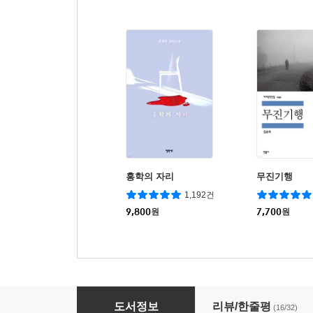
홍학의 자리
무진기행
1,192건
9,800
원
7,700
원
동백꽃 - 김유정 [신토불이 우리문학 001]
도서정보
리뷰/한줄평
(16/32)