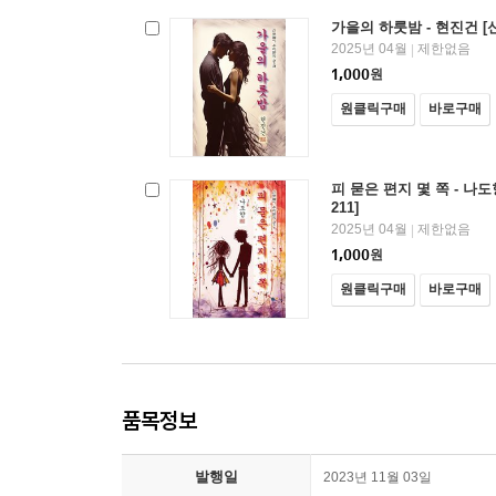
가을의 하룻밤 - 현진건 [
2025년 04월
제한없음
|
1,000
원
원클릭구매
바로구매
피 묻은 편지 몇 쪽 - 나
211]
2025년 04월
제한없음
|
1,000
원
원클릭구매
바로구매
품목정보
발행일
2023년 11월 03일