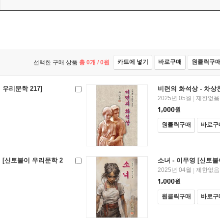
카트에 넣기
바로구매
원클릭구
선택한 구매 상품
총
0
개 /
0
원
 우리문학 217]
비련의 화석상 - 차상찬
2025년 05월
제한없음
|
1,000
원
원클릭구매
바로구
 [신토불이 우리문학 2
소녀 - 이무영 [신토불
2025년 04월
제한없음
|
1,000
원
원클릭구매
바로구