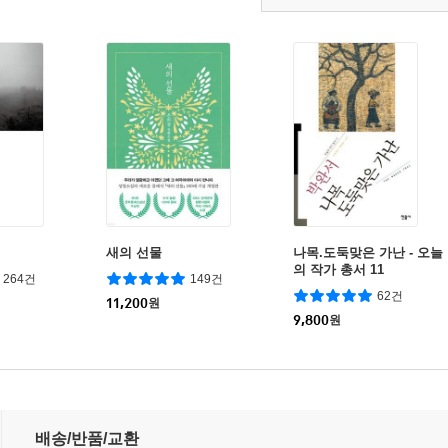
새의 선물
나목.도둑맞은 가난 - 오늘
의 작가 총서 11
264건
149건
62건
11,200
원
9,800
원
배송/반품/교환