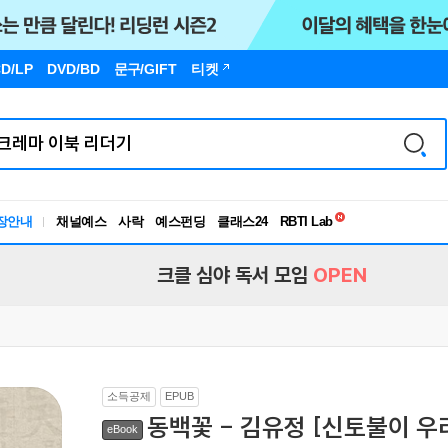
D/LP
DVD/BD
문구
/GIFT
티켓
독서유형검사
장안내
채널예스
사락
예스펀딩
클래스24
RBTI Lab
독서유형검사
크클 심야 독서 모임
OPEN
소득공제
EPUB
동백꽃 - 김유정 [신토불이 우리
eBook