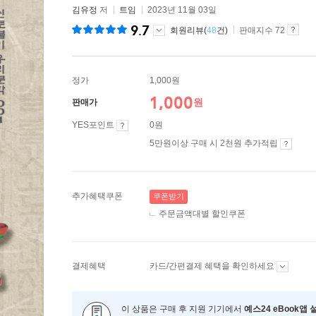
김유정
저
트임
2023년 11월 03일
9.7
회원리뷰(
48
건)
판매지수 72
정가
1,000원
1,000
원
판매가
YES포인트
0원
5만원이상 구매 시 2천원 추가적립
추가혜택쿠폰
쿠폰받기
주문금액대별 할인쿠폰
결제혜택
카드/간편결제 혜택을 확인하세요
이 상품은 구매 후 지원 기기에서
예스24 eBook앱