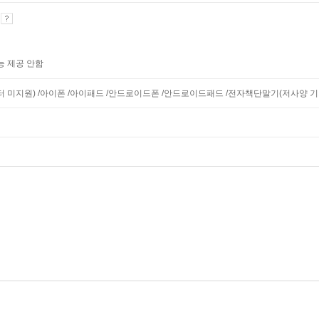
기
능 제공 안함
니터 미지원) /아이폰 /아이패드 /안드로이드폰 /안드로이드패드 /전자책단말기(저사양 기기 