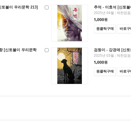
신토불이 우리문학 213]
추억 - 이효석 [신토불
2025년 04월
제한없음
|
1,000
원
원클릭구매
바로구
도향 [신토불이 우리문학
검둥이 - 강경애 [신토
2025년 03월
제한없음
|
1,000
원
원클릭구매
바로구