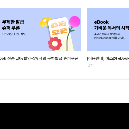
Book 전종 10%할인+5%적립 무한발급 슈퍼쿠폰
[이용안내] 예스24 eBo
시
상시