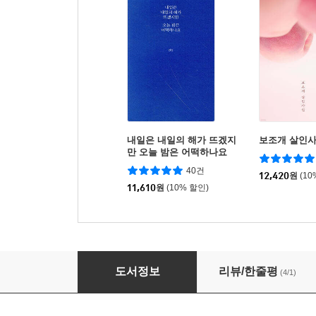
내일은 내일의 해가 뜨겠지
보조개 살인
만 오늘 밤은 어떡하나요
40건
12,420
원
(10
11,610
원
(10% 할인)
섹시한 슬라임이 되고 싶어
도서정보
리뷰/한줄평
(4/1)