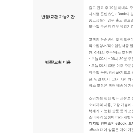
출고 완료 후 10일 이내의 
디지털 콘텐츠인 eBook의 
반품/교환 가능기간
중고상품의 경우 출고 완료일
모바일 쿠폰의 경우 유효기간(
고객의 단순변심 및 착오구
직수입양서/직수입일서중 일
단, 아래의 주문/취소 조건인
오늘 00시 ~ 06시 30분 
반품/교환 비용
오늘 06시 30분 이후 주문
직수입 음반/영상물/기프트 
단, 당일 00시~13시 사이
박스 포장은 택배 배송이 가
소비자의 책임 있는 사유로 
소비자의 사용, 포장 개봉에 
복제가 가능한 상품 등의 포장을 
소비자의 요청에 따라 개별
디지털 컨텐츠인 eBook, 
eBook 대여 상품은 대여 기