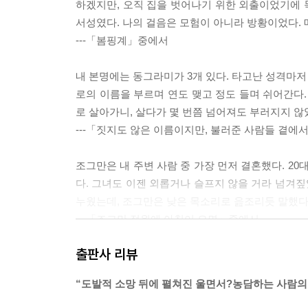
하겠지만, 오직 집을 벗어나기 위한 외출이었기에 목
서성였다. 나의 걸음은 모험이 아니라 방황이었다. 
---「봄핑계」중에서
내 본명에는 동그라미가 3개 있다. 타고난 성격마저
로의 이름을 부르며 연도 맺고 정도 들며 쉬어간다.
로 살아가니, 살다가 몇 번쯤 넘어져도 부러지지 
---「짓지도 않은 이름이지만, 불러준 사람들 곁
조그만은 내 주변 사람 중 가장 먼저 결혼했다. 2
다. 그녀도 이젠 외롭거나 슬프지 않을 거라 넘겨짚
누웠는데, 조그만은 낮은 목소리로 읊조리듯 말했다.
---「조그만 정원에 아침이 오면」중에서
출판사 리뷰
슬픔 속에 슬픔만 있지 않아서, 구석구석 들여다봐야
니 아름다울 수밖에 없다는 사실을 기억하자. 잘 살
“도발적 소망 뒤에 펼쳐진 울면서?농담하는 사람의
---「외로움 목격자」중에서