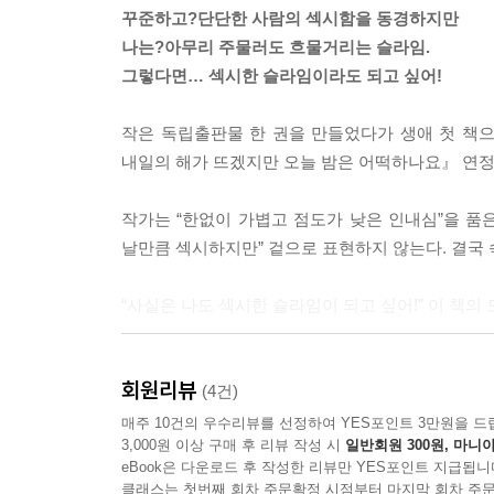
꾸준하고?단단한 사람의 섹시함을 동경하지만
나는 새로운 일을 시도하기도 전에 시작했다는 걸 공
나는?아무리 주물러도 흐물거리는 슬라임.
한 후 업로드 한다. 새로 고침을 반복하며 타인의 
그렇다면… 섹시한 슬라임이라도 되고 싶어!
는다. 한없이 가볍고 점도가 낮은 인내심이다. 10
리는 걸까?
작은 독립출판물 한 권을 만들었다가 생애 첫 책
---「섹시한 슬라임이 되고 싶어」중에서
내일의 해가 뜨겠지만 오늘 밤은 어떡하나요』 연정
인생은 마라톤이라는 말을 들으면 힘이 빠졌다. 일단
작가는 “한없이 가볍고 점도가 낮은 인내심”을 품
달려야 하는 단 한 번의 경기란 최악이다. 시작하기도
날만큼 섹시하지만” 겉으로 표현하지 않는다. 결국 
을 먹는 느긋한 운동회 같기를 바랐다.
---「서른 관람 평점 ★★★★☆」중에서
“사실은 나도 섹시한 슬라임이 되고 싶어!” 이 책의
세상이 슬픔으로 가득 차 있는 건지, 슬픈 사람이 
도발적 소망이 제목에 담긴 이번 책은 한 권의 
기를 짐작할 수 있지 않을까?
회원리뷰
조리했는지에 대해, 깨끗이 손질한 문장으로 풀어냈다
(4건)
---「외딴섬의 우체통」중에서
작가만의 독특한 향신료까지 입혀 모든 글의 ’읽는 맛
매주 10건의 우수리뷰를 선정하여 YES포인트 3만원을 드
3,000원 이상 구매 후 리뷰 작성 시
일반회원 300원, 마니아
첫 번째 책을 낸 후에 알았어요. 누군가 읽어야 책
eBook은 다운로드 후 작성한 리뷰만 YES포인트 지급됩니
“어디로 가야 하는지 모르는 사람은 운동장 돌 듯 
고 불릴 수 있다는 것도요. 이 책이 완성되는 장면
클래스는 첫번째 회차 주문확정 시점부터 마지막 회차 주문