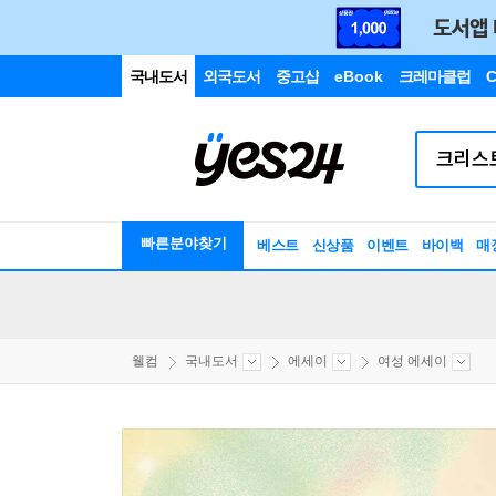
국내도서
외국도서
중고샵
eBook
크레마클럽
C
빠른분야찾기
베스트
신상품
이벤트
바이백
매
웰컴
국내도서
에세이
여성 에세이