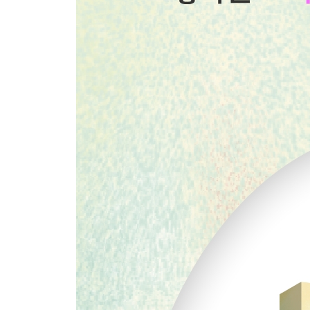
섹시한 슬라임이 되고 싶어
서른 몸살
삶은 장조림이다
유자청을 안고 사는 일
봄의 엔딩 크레딧
도서관에서 보내는 하루
출근과 설사의 상관관계
모래시계 안에서 사랑을 말해요
뒤통수 맞은 개미
처음과 끝
다시, 끝과 처음
준비한 마음이 소진되어 마감합니다
서른 관람 평점 ★★★★☆
[폴더명: 묵묵히 쓰자]
묵묵히 쓰는 사람이 되고 싶어
불타는 금요도서관