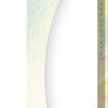
가을에 받은 답장
외딴섬의 우체통