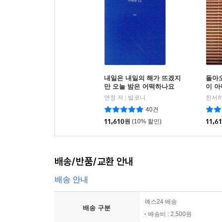
내일은 내일의 해가 뜨겠지
돌아
만 오늘 밤은 어떡하나요
이 
연정 저
발코니
진서하
|
40건
11,610
원
(10% 할인)
11,6
배송/반품/교환 안내
배송 안내
예스24 배송
배송 구분
배송비 : 2,500원