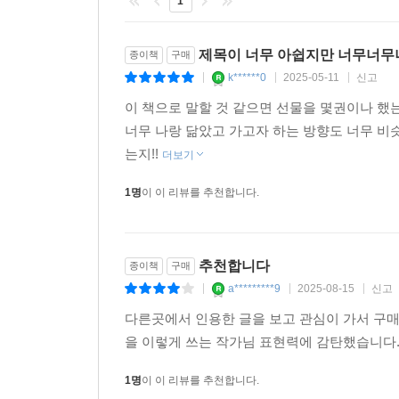
1
글과 엮인 삶을 살고서부터 단 한 순간도 묵묵하지 못했
그럼에도 작가가 이번 『섹시한 슬라임이 되고 싶어』
제목이 너무 아쉽지만 너무너무
종이책
구매
이해해 줄 것 같은’ 연정 작가에게 독자들은 조심스
k******0
2025-05-11
신고
|
|
|
이 책으로 말할 것 같으면 선물을 몇권이나 했
“근 3년간 고백을 주기적으로 받았다. 편지로, 이
너무 나랑 닮았고 가고자 하는 방향도 너무 비
독자님들께 받은 고백이었다. 나는 책에 정신과 상담
는지!!
더보기
주저하는 마음까지 고백했다. 가장 어둡고 불안했던
몰라도, 꼭 전해야 했던 마음. 목적을 알 수 없는 마음
1명
이 이 리뷰를 추천합니다.
그래서 마침내, 우리 앞에 다시 찾아온 연정 작가는
말하지만, 또 누구나 사랑을 비웃는 시대에 연정 작
추천합니다
종이책
구매
a*********9
2025-08-15
신고
|
|
|
“슬픔 속에 슬픔만 있지 않아서, 구석구석 들여다
다른곳에서 인용한 글을 보고 관심이 가서 구
그러니 아름다울 수밖에 없다는 사실을 기억하자. 
을 이렇게 쓰는 작가님 표현력에 감탄했습니다.
다짐.” _82p, 「외로움 목격자」 중
1명
이 이 리뷰를 추천합니다.
섹시한 슬라임이 되고 싶은 작가는 이제, 세상의 모