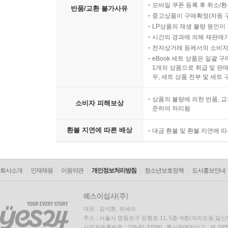
모바일 쿠폰 등록 후 취소/환
반품/교환 불가사유
중고상품이 구매확정(자동 
LP상품의 재생 불량 원인이 기
시간의 경과에 의해 재판매가
전자상거래 등에서의 소비자
eBook 세트 상품은 일괄 
1개의 상품으로 취급 및 판매
우, 세트 상품 전부 및 세트
상품의 불량에 의한 반품, 교
소비자 피해보상
준하여 처리됨
환불 지연에 따른 배상
대금 환불 및 환불 지연에 
회사소개
인재채용
이용약관
개인정보처리방침
청소년보호정책
도서홍보안내
대표 : 김석환, 최세라
주소 : 서울시 영등포구 은행로 11, 5층~6층(여의도동,일신
사업자등록번호 : 229-81-37000 통신판매업신고 : 제 200