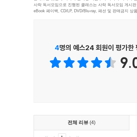
향하겠지만, 오직 집을 벗어나기 위한 외출이었기에
사락 독서모임으로 진행된 클래스는 사락 독서모임 게시판
자주 서성였다. 나의 걸음은 모험이 아니라 방황이었다
eBook 페이백, CD/LP, DVD/Blu-ray, 패션 및 판매금
---「작가의 말」중에서
운동장을 뛰놀던 어린 시절부터 『내일은 내일의 
종종 자신을 ‘울면서 농담하는 사람’이라 소개하는 
정말로 울면서 농담하듯이.
4
명의 예스24 회원이 평가한
9.
“인생은 마라톤이라는 말을 들으면 힘이 빠졌다. 일
달려야 하는 단 한 번의 경기란 최악이다. 시작하기
김밥을 먹는 느긋한 운동회 같기를 바랐다.” _13
글과 관련 없는 삶을 살다가 처음으로 낸 책이 베
인도네시아와 일본에 번역 출판까지 이뤄낸 연정 작
연정 작가는 과감하게 말한다.
“솔직하게 고백해볼까. 첫 번째 책이 사랑 받아
전체 리뷰
(4)
이겨버리는 상황은 자주 찾아왔다. 다양한 주제로 글을