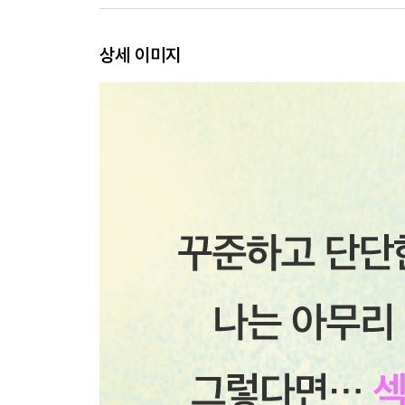
[집 떠나 도착한 첫 자취방]
상세 이미지
지도에 없는 섬에서 살아남기
조그만 정원에 아침이 오면
고봉밥 먹는 계절
봄날의 알새우칩
허가 없이 침입하는 다정함
돌 맞은 마음
주말 정오의 사랑
외로움 목격자
당신과 봄에 살고 싶어요
울면서 농담하는 사람들
초승달을 쥐들에게 나누고픈 밤
[한없이 가볍고 점도 낮은 인내심]