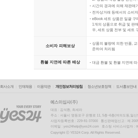
시간의 경과에 의해 재판매가
전자상거래 등에서의 소비자
eBook 세트 상품은 일괄 
1개의 상품으로 취급 및 판매
우, 세트 상품 전부 및 세트
상품의 불량에 의한 반품, 교
소비자 피해보상
준하여 처리됨
환불 지연에 따른 배상
대금 환불 및 환불 지연에 
회사소개
인재채용
이용약관
개인정보처리방침
청소년보호정책
도서홍보안내
대표 : 김석환, 최세라
주소 : 서울시 영등포구 은행로 11, 5층~6층(여의도동,일신
사업자등록번호 : 229-81-37000 통신판매업신고 : 제 200
이메일 : yes24help@yes24.com 호스팅 서비스사업자 :
Copyright ⓒ YES24 Corp. All Rights Reserved.