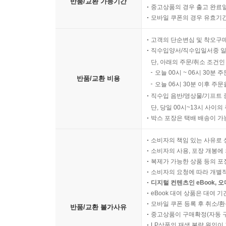
반품/교환 가능기간
중고상품의 경우 출고 완료일
모바일 쿠폰의 경우 유효기간(
고객의 단순변심 및 착오구
직수입양서/직수입일서중 일
단, 아래의 주문/취소 조건인
오늘 00시 ~ 06시 30분 
반품/교환 비용
오늘 06시 30분 이후 주문
직수입 음반/영상물/기프트 
단, 당일 00시~13시 사이
박스 포장은 택배 배송이 가
소비자의 책임 있는 사유로 
소비자의 사용, 포장 개봉에 
복제가 가능한 상품 등의 포장을 
소비자의 요청에 따라 개별
디지털 컨텐츠인 eBook, 
eBook 대여 상품은 대여 기
모바일 쿠폰 등록 후 취소/환
반품/교환 불가사유
중고상품이 구매확정(자동 
LP상품의 재생 불량 원인이 기