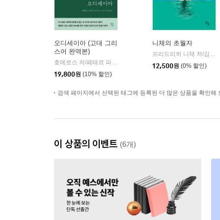
오디세이아 (고대 그리
니체의 초월자
스어 완역본)
프리드리히 니체 저/김철 편역
호메로스 저/페테르 파울 루벤스 그림/박문재 역
현대지성
|
12,500
원
(0% 할인)
19,800
원
(10% 할인)
검색 페이지에서 선택된 태그에 등록된 더 많은 상품을 확인해 
이 상품의 이벤트
(6개)