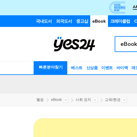
국내도서
외국도서
중고샵
eBook
크레마클럽
C
빠른분야찾기
베스트
신상품
이벤트
바이백
매
웰컴
eBook
사회 정치
교육/환경