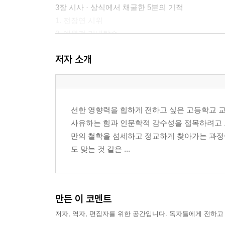
3장 시사 · 상식에서 채굴한 5분의 기적
1. 전장연 시위
2. 애완견 기내탑승
3. BTS 병역특례
저자 소개
4. 난민 쿠르디
4장 예술 · 책으로 5분의 기적을 만나는 법
1. 간장게장
2. 달빛 요정 역전 만루홈런
선한 영향력을 힙하게 전하고 싶은 고등학교 교사
3. 뒤샹의 샘
사유하는 힘과 인문학적 감수성을 접목하려고 노
5장 5분의 기적을 타고 멀리멀리
만의 철학을 섬세하고 정교하게 찾아가는 과정이
서지정보
도 맞는 것 같은 ...
만든 이 코멘트
저자, 역자, 편집자를 위한 공간입니다. 독자들에게 전하고