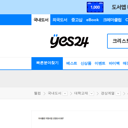
국내도서
외국도서
중고샵
eBook
크레마클럽
C
빠른분야찾기
베스트
신상품
이벤트
바이백
매
웰컴
국내도서
대학교재
경상계열