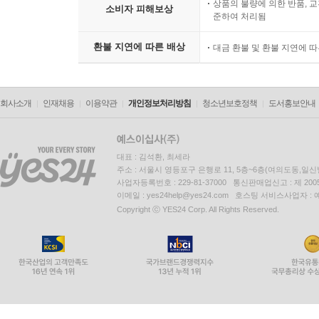
상품의 불량에 의한 반품, 교
소비자 피해보상
준하여 처리됨
환불 지연에 따른 배상
대금 환불 및 환불 지연에 
회사소개
인재채용
이용약관
개인정보처리방침
청소년보호정책
도서홍보안내
대표 : 김석환, 최세라
주소 : 서울시 영등포구 은행로 11, 5층~6층(여의도동,일신
사업자등록번호 : 229-81-37000 통신판매업신고 : 제 200
이메일 : yes24help@yes24.com 호스팅 서비스사업자 :
Copyright ⓒ YES24 Corp. All Rights Reserved.