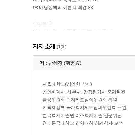
03 배당정책의 이론적 배경 23
chapter 3
01 배당정책에 영향을 미치는 요인들 32
02 손실기업의 배당정책 132
저자 소개
03 배당예측에 대한 논의 188
(1명)
저 :
남혜정
(南惠貞)
서울대학교(경영학 박사)
공인회계사, 세무사, 감정평가사 출제위원
금융위원회 회계제도심의위원회 위원
기획재정부 국가회계제도심의위원회 위원
한국회계기준원 리스회계기준 전문위원
현：동국대학교 경영대학 회계학과 교수