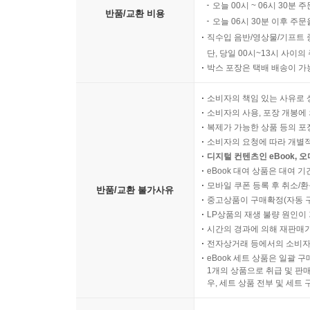
오늘 00시 ~ 06시 30분 
반품/교환 비용
오늘 06시 30분 이후 주문
직수입 음반/영상물/기프트 
단, 당일 00시~13시 사이
박스 포장은 택배 배송이 가
소비자의 책임 있는 사유로 
소비자의 사용, 포장 개봉에 
복제가 가능한 상품 등의 포장을 
소비자의 요청에 따라 개별
디지털 컨텐츠인 eBook, 
eBook 대여 상품은 대여 기
모바일 쿠폰 등록 후 취소/환
반품/교환 불가사유
중고상품이 구매확정(자동 
LP상품의 재생 불량 원인이 기
시간의 경과에 의해 재판매가
전자상거래 등에서의 소비자
eBook 세트 상품은 일괄 
1개의 상품으로 취급 및 판매
우, 세트 상품 전부 및 세트