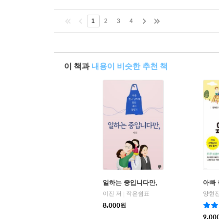
1
2
3
4
이 책과
내용이 비슷한 추천 책
일하는 중입니다만,
아빠 
이진 저
작은쉼표
양현진
|
8,000
원
9,00