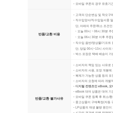
모바일 쿠폰의 경우 유효기간(
고객의 단순변심 및 착오구
직수입양서/직수입일서중 일
단, 아래의 주문/취소 조건인
오늘 00시 ~ 06시 30분 
반품/교환 비용
오늘 06시 30분 이후 주문
직수입 음반/영상물/기프트 
단, 당일 00시~13시 사이
박스 포장은 택배 배송이 가
소비자의 책임 있는 사유로 
소비자의 사용, 포장 개봉에 
복제가 가능한 상품 등의 포장을 
소비자의 요청에 따라 개별
디지털 컨텐츠인 eBook, 
eBook 대여 상품은 대여 기
모바일 쿠폰 등록 후 취소/환
반품/교환 불가사유
중고상품이 구매확정(자동 
LP상품의 재생 불량 원인이 기
시간의 경과에 의해 재판매가