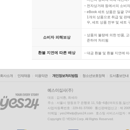
전자상거래 등에서의 소비자
eBook 세트 상품은 일괄 
1개의 상품으로 취급 및 판매
우, 세트 상품 전부 및 세트
상품의 불량에 의한 반품, 교
소비자 피해보상
준하여 처리됨
환불 지연에 따른 배상
대금 환불 및 환불 지연에 
회사소개
인재채용
이용약관
개인정보처리방침
청소년보호정책
도서홍보안내
대표 : 김석환, 최세라
주소 : 서울시 영등포구 은행로 11, 5층~6층(여의도동,일신
사업자등록번호 : 229-81-37000 통신판매업신고 : 제 200
이메일 : yes24help@yes24.com 호스팅 서비스사업자 :
Copyright ⓒ YES24 Corp. All Rights Reserved.