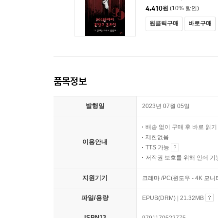
4,410
원
(10% 할인)
원클릭구매
바로구매
품목정보
발행일
2023년 07월 05일
배송 없이 구매 후 바로 읽
제한없음
이용안내
TTS 가능
저작권 보호를 위해 인쇄 기
지원기기
크레마 /PC(윈도우 - 4K 모
파일/용량
EPUB(DRM) | 21.32MB
ISBN13
9791170522775