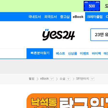
국내도서
외국도서
중고샵
eBook
크레마클럽
C
빠른분야찾기
베스트
신상품
이벤트
바이백
매
웰컴
eBook
소설
SF/판타지