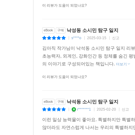
이 리뷰가 도움이 되었나요?
시리즈 첫 출간작인 『에덴브릿지 호텔 신입 직원들을
직후 알라딘 공포 소설 분야 1위에 오르며 화제를 
출판문화산업진흥원 오디오북 제작 지원 사업에 선
낙성동 소시민 탐구 일지
eBook
구매
<전체 출간작>
s****o
2025-03-15
신고
|
|
|
1. 에덴브릿지 호텔 신입 직원들을 위한 행동 지침
김아직 작가님이 낙석동 소시민 탐구 일지 리뷰
2. 출근은 했는데, 퇴근을 안 했대
초능력자, 외계인, 강화인간 등 정체를 숨긴 
3. 아까 되게 이상한 꿈을 꿨어요
의 이야기로 구성되어있는 책입니다.
더보기
4. 저주를 파는 문방구
5. 내 최애 아이돌의 수상한 고백
이 리뷰가 도움이 되었나요?
6. 내 유튜브 알고리즘 좀 이상해
7. 폭풍의 집: 배명은 공포 단편집
8. 괴담과 사람들: 101가지 이야기
낙석동 소시민 탐구 일지
eBook
구매
9. 500원짜리 문방구 공포집: 그 집에는 아무도 없
r*******1
2025-02-20
신고
|
|
|
10. 500원짜리 문방구 공포집: 이 도시에는 아무 
이런 일상 능력물이 좋아요. 특별하지만 특별
11. 낙석동 소시민 탐구 일지
않더라도 자연스럽게 나서는 우리의 특별하지만
12. 연중무휴 던전: 던전의 12가지 모습