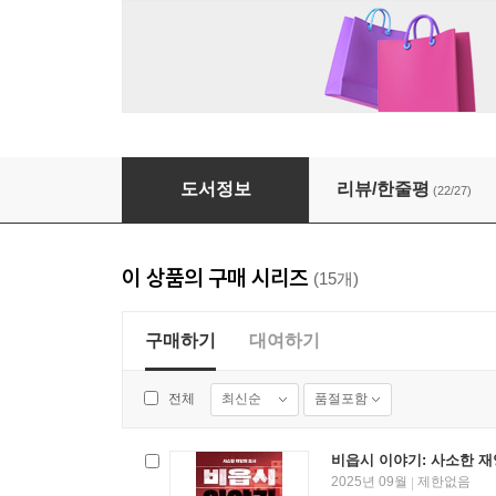
낙석동 소시민 탐구 일지
도서정보
리뷰/한줄평
(22/27)
이 상품의 구매 시리즈
(15개)
구매하기
대여하기
최신순
품절포함
전체
비읍시 이야기: 사소한 재
2025년 09월
제한없음
|