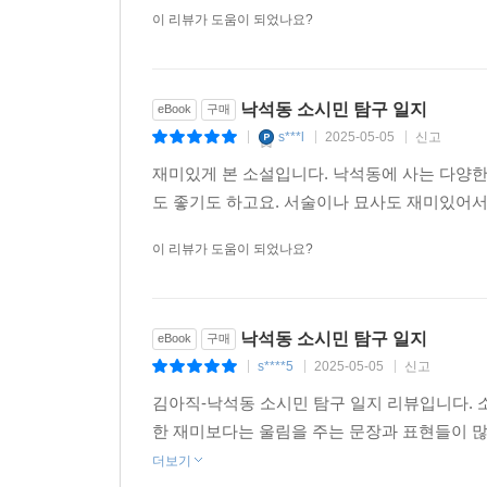
“나를 누님한테 데려다줄 그 야경꾼이 아닌가.”
이 리뷰가 도움이 되었나요?
학원에 가던 현수는 얼결에 코로나로 폐업을 하루 
네 손님에게 마지막 식사를 차려 주며 신비로운 옛
낙석동 소시민 탐구 일지
eBook
구매
11화. 박선화 님께서 다시 껌을 씹으십니다
s***l
2025-05-05
신고
|
|
|
“살다 보면 뭔가를 고쳐야 할 때도 있는 법이잖아요.
열화상 카메라 전문 회사에서 설치·수리 기사로 
재미있게 본 소설입니다. 낙석동에 사는 다양
사후관리를 시작한다.
도 좋기도 하고요. 서술이나 묘사도 재미있어서
이 리뷰가 도움이 되었나요?
12화. 두 마을 이야기
“이 유령 도시는 김문조가 살던 도시의 서늘한 쌍둥
코로나로 인류의 절반 이상이 사망하고 무법 지대
낙석동 소시민 탐구 일지
쫓기다가 차원을 건너가게 된다.
eBook
구매
s****5
2025-05-05
신고
|
|
|
김아직-낙석동 소시민 탐구 일지 리뷰입니다. 
<구구단편서가 소개>
한 재미보다는 울림을 주는 문장과 표현들이 많
다채로운 소재로 무궁무진한 장르적 실험이 가능한
더보기
전자책 시리즈. 단편을 중심으로 한 콘텐츠 라인업과