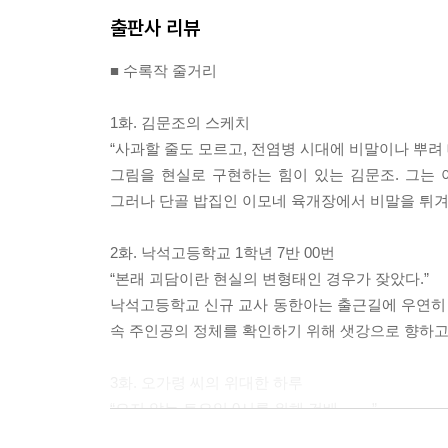
출판사 리뷰
■ 수록작 줄거리
1화. 김문조의 스케치
“사과할 줄도 모르고, 전염병 시대에 비말이나 뿌려 
그림을 현실로 구현하는 힘이 있는 김문조. 그는 
그러나 단골 밥집인 이모네 육개장에서 비말을 튀겨
2화. 낙석고등학교 1학년 7반 00번
“본래 괴담이란 현실의 변형태인 경우가 잦았다.”
낙석고등학교 신규 교사 동한아는 출근길에 우연히 ‘
속 주인공의 정체를 확인하기 위해 샛강으로 향하고
3화. 오가령 씨의 위대한 하루
“오지 않는 토요일 0시를 위해 건배…….”
팬데믹으로 남편과 두 딸이 집에서 밥을 먹어 