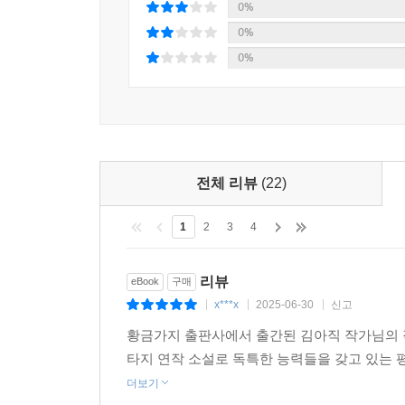
0%
7화. 외계인 파타흐 씨의 1차 접종
0%
“알파 센타우리의 형제들이여. 우리 자신이 바로 우
0%
어느 빌딩의 경비로 일하던 파타흐는 코로나 예방
백신을 접종하고 무사할 수 있을까?
8화. 층간 고독
”네가 싼 똥은 네가 치워라!“
전체 리뷰
(22)
아랫집에서 아주 작은 소리에도 소음이 심하다며 
유발하니 책임지고 해결에 나선다.
1
2
3
4
9화. 우주 사슴 하촵크 씨
리뷰
eBook
구매
“모촤렐라는 지구의 기적입니다.”
x***x
2025-06-30
신고
|
|
|
지구에 창궐한 역병으로 본행성에서 버림받아 외계
하촵크는 취업난에 시달리는 그녀를 돕기로 한다.
황금가지 출판사에서 출간된 김아직 작가님의 작
타지 연작 소설로 독특한 능력들을 갖고 있는 
10화. 비루먹은 날로부터
더보기