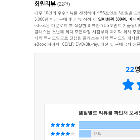
회원리뷰
평소처럼 장을 보고 주말만 기다린다. 그러나 토요일
(22건)
매주 10건의 우수리뷰를 선정하여 YES포인트 3만원을 드
3,000원 이상 구매 후 리뷰 작성 시
일반회원 300원, 마니아
4화. 그것의 이름
eBook은 다운로드 후 작성한 리뷰만 YES포인트 지급됩니
“무서운 게 자꾸 따라와.”
클래스는 첫번째 회차 주문확정 시점부터 마지막 회차 주문
코로나로 빚을 지고 식당 문을 닫은 아빠는 도움을
사락 독서모임으로 진행된 클래스는 사락 독서모임 게시판
뒤로 ‘그것’이 다가온다. 아빠의 옷을 입고 모자를 
eBook 페이백, CD/LP, DVD/Blu-ray, 패션 및 판매금
5화. 한세인 학생의 본격 인생 낭비
22
명
“쳇! 이건 진짜 인생 낭비지 뭐야.”
고등학생 한세인은 초능력으로 남몰래 낙석동 사건 
되자 세상일에 초연해지기 위한 일환으로 낯선 
있었다.
6화. 39도의 남자
별점별로 리뷰를 확인해 보세
“삐익! 삐이익! 정상 체온 범위를 초과하였습니다.”
전파력이 강한 변이바이러스가 국내에 유입되었다
카메라의 경고음과 그로 인한 소요를 즐기는 어느 
13%