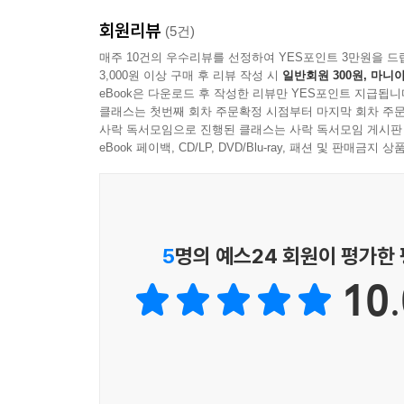
다룬다. 2부에서는 스프레드시트만의 차별화된 기
회원리뷰
발송 프로그램을 만들면서 프로그래밍에 필요한 
(5건)
스크립트를 연동해 스케줄 등록 프로그램, 재고 
매주 10건의 우수리뷰를 선정하여 YES포인트 3만원을 드
3,000원 이상 구매 후 리뷰 작성 시
일반회원 300원, 마니아
있도록 했다. 만능 협업 도구, 스프레드시트와 앱스
eBook은 다운로드 후 작성한 리뷰만 YES포인트 지급됩니
클래스는 첫번째 회차 주문확정 시점부터 마지막 회차 주문
주요 내용
사락 독서모임으로 진행된 클래스는 사락 독서모임 게시판
eBook 페이백, CD/LP, DVD/Blu-ray, 패션 및 판매금
- 함수와 수식으로 데이터 분석하기
- 스프레드시트로 회계 보고서 작성하기
- 프로그래밍의 기본 개념과 문법
- 구글 라이브러리 구조와 사용 방법
5
명의 예스24 회원이 평가한
- 앱스 스크립트로 캘린더 등록, 문서 발행 등 직접
10.