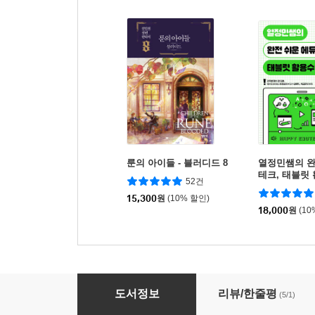
룬의 아이들 - 블러디드 8
열정민쌤의 완
테크, 태블릿
52건
15,300
원
(10% 할인)
18,000
원
(10
자동화 실무 사례로 배우는 구글 앱스 스크립트
도서정보
리뷰/한줄평
(5/1)