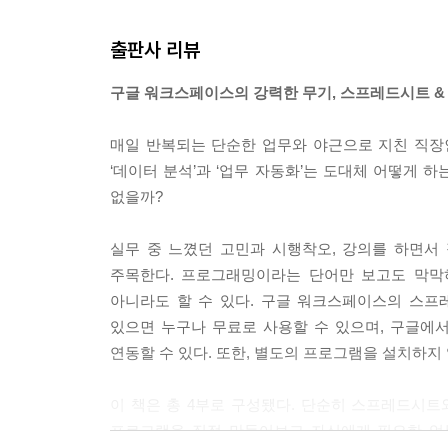
종이에 적지 말고 암산으로 해보죠. 쉽지 않을 겁니
출판사 리뷰
겠습니다. 우리는 덧셈을 하기 전에 숫자를 기억해야
다. 연산을 하기 전에 데이터(숫자)를 기억시켜야 합니
구글 워크스페이스의 강력한 무기, 스프레드시트 &
--- p.88
매일 반복되는 단순한 업무와 야근으로 지친 직장인
디버깅은 버그(bug, 프로그램 오류)를 없애는 작
‘데이터 분석’과 ‘업무 자동화’는 도대체 어떻게 
나 문법은 틀리지 않았지만 원했던 결과가 나오지 
없을까?
커지면 프로그래밍하는 시간보다 디버깅을 더 오래
--- p.124
실무 중 느꼈던 고민과 시행착오, 강의를 하면서
주목한다. 프로그래밍이라는 단어만 보고도 막막하
라이브러리 기능 중 함수를 사용할 때는 주의 깊게
아니라도 할 수 있다. 구글 워크스페이스의 스프
때 같이 작성하는 입력 매개변수의 개수 및 데이터
있으면 누구나 무료로 사용할 수 있으며, 구글에
않는 값과 오류가 발생할 수 있습니다. 예를 들어 문
연동할 수 있다. 또한, 별도의 프로그램을 설치하
를 데이터 유형 중 문자열(string)로 받습니다.
이 책은 총 4부로 구성됐다. 단순히 스프레드시
--- p.158
프로그램을 직접 만들어보고 자신에게 필요한 업