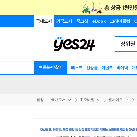
국내도서
외국도서
중고샵
eBook
크레마클럽
C
빠른분야찾기
베스트
신상품
이벤트
바이백
매
웰컴
국내도서
IT 모바일
웹사이트