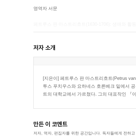
영역자 서문
페트루스 판 마스트리흐트(1630-1706): 생애와 활
페트루스 판 마스트리흐트의 죽음을 애도하는 조사
저자 소개
[최고의 설교법]
[지은이] 페트루스 판 마스트리흐트(Petrus van
투스 푸치우스와 요하네스 호른베크 밑에서 공
I. 서론
트의 대학교에서 가르쳤다. 그의 대표작인 『이론과 실천 
II. 설교의 구성 부분들
III. 이중의 착상
만든 이 코멘트
저자, 역자, 편집자를 위한 공간입니다. 독자들에게 전하고
IV. 설교의 개요 작성과 그 법칙들