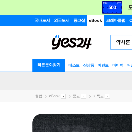
국내도서
외국도서
중고샵
eBook
크레마클럽
C
빠른분야찾기
베스트
신상품
이벤트
바이백
매
웰컴
eBook
종교
기독교