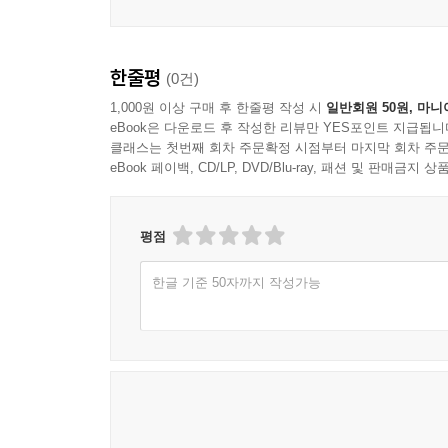
XIII. 탐구적 용도의 구성 요소들: 동기, 표징, 정서
XIV. 권면적 용도의 구성 요소들과 정서
한줄평
(0건)
1,000원 이상 구매 후 한줄평 작성 시
일반회원 50원, 마니
XV. 몇 가지 주의 사항
eBook은 다운로드 후 작성한 리뷰만 YES포인트 지급됩니
클래스는 첫번째 회차 주문확정 시점부터 마지막 회차 주문
eBook 페이백, CD/LP, DVD/Blu-ray, 패션 및 판매금
XVI. 긴 본문은 어떻게 다루어야 하는가
XVII. 전달
평점
XVIII. 이것이 최고의 방법론인 이유
한글 기준 50자까지 작성가능
1부 서론과 믿음
[1권 이론과 실천 신학 서론]