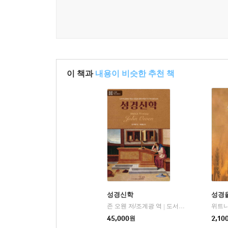
1699년판 헌사
1699년판 서문
이 저작 전체의 방법론적인 배열
이 책과
내용이 비슷한 추천 책
1장 신학의 본질
I. 서론
{석의 부분}
성경신학
성경
II. 디모데전서 6장 2-3절에 대한 석의
존 오웬 저/조계광 역
도서출판새언약(언약)
위트니
|
45,000
원
2,10