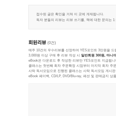
V. 도입부에 대한 고찰
접수된 글은 확인을 거쳐 이 곳에 게재됩니다.
독자 분들의 리뷰는 리뷰 쓰기를, 책에 대한 문의는 1:
VI. 본문 요약
VII. 본문 분석과 석의, 그 규칙들
회원리뷰
(0건)
매주 10건의 우수리뷰를 선정하여 YES포인트 3만원을 드
VIII. 교리적 논증의 다섯 부분
3,000원 이상 구매 후 리뷰 작성 시
일반회원 300원, 마니아
eBook은 다운로드 후 작성한 리뷰만 YES포인트 지급됩니
클래스는 첫번째 회차 주문확정 시점부터 마지막 회차 주문
IX. 지식적 용도와 관련된 규칙들
사락 독서모임으로 진행된 클래스는 사락 독서모임 게시판
eBook 페이백, CD/LP, DVD/Blu-ray, 패션 및 판매금
X. 변증적 용도의 구성 요소들과 규칙들
XI. 위로의 용도의 구성 요소들과 규칙들과 정서
XII. 책망의 용도의 구성 요소들