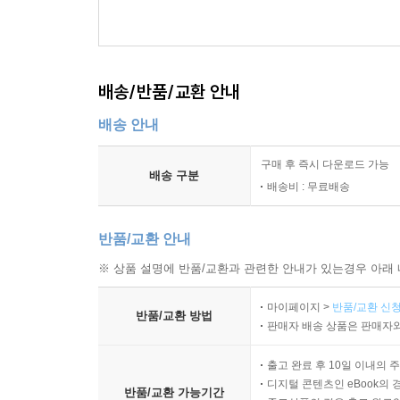
첫 번째 공리 ? 신학의 방법
{교리 부분}
배송/반품/교환 안내
III. 신학은 특정한 질서 안에서 가르쳐야 한다.
배송 안내
IV. 신학에서 방법론의 필요성은 세 가지 이유에 의
구매 후 즉시 다운로드 가능
배송 구분
배송비 : 무료배송
V. 여기서는 사용해야 할 방법론이 설명된다.
{변증 부분}
반품/교환 안내
※ 상품 설명에 반품/교환과 관련한 안내가 있는경우 아래 
VI. 신학은 특정한 방법론에 따라 가르쳐야 하는가?
마이페이지 >
반품/교환 신청
반품/교환 방법
판매자 배송 상품은 판매자와
{실천 부분}
출고 완료 후 10일 이내의 
VII. 첫 번째 용도는 책망하는 것이다.
디지털 콘텐츠인 eBook의 
반품/교환 가능기간