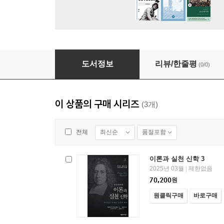
이론과 실천 신학 1 : 신학 서론
도서정보
리뷰/한줄평
(0/0)
이 상품의 구매 시리즈
(3개)
최신순
품절포함
전체
이론과 실천 신학 3
2025년 03월
제한없음
|
70,200
원
원클릭구매
바로구매