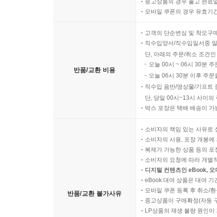
중고상품의 경우 출고 완료일
VIII. 두 번째 용도는 권면을 위한 것이다.
모바일 쿠폰의 경우 유효기간(
고객의 단순변심 및 착오구
두 번째 공리 ? 신학의 정의 대상
직수입양서/직수입일서중 일
단, 아래의 주문/취소 조건인
{교리 부분}
오늘 00시 ~ 06시 30분 
반품/교환 비용
오늘 06시 30분 이후 주문
IX. 오직 이론적이면서 실천적인 기독교 신학만을 
직수입 음반/영상물/기프트 
단, 당일 00시~13시 사이
박스 포장은 택배 배송이 가
X. 이것은 성경으로부터 증명된다.
소비자의 책임 있는 사유로 
XI. 이것은 세 가지 근거에 의해 확증된다.
소비자의 사용, 포장 개봉에 
복제가 가능한 상품 등의 포장을 
소비자의 요청에 따라 개별
XII. 그 신학은 주어진다.
디지털 컨텐츠인 eBook, 
eBook 대여 상품은 대여 기
XIII. 신학이라는 명칭
모바일 쿠폰 등록 후 취소/환
반품/교환 불가사유
중고상품이 구매확정(자동 
LP상품의 재생 불량 원인이 기
XIV. 신학의 동의어