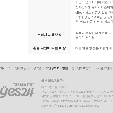
시간의 경과에 의해 재판매가
전자상거래 등에서의 소비자
XV. 신학의 다른 의미
eBook 세트 상품은 일괄 
1개의 상품으로 취급 및 판매
우, 세트 상품 전부 및 세트
XVI. 기독교 신학
상품의 불량에 의한 반품, 교
소비자 피해보상
XVII. A. 자연신학의 부분들
준하여 처리됨
환불 지연에 따른 배상
대금 환불 및 환불 지연에 
XVIII. B. 자연신학의 네 가지 용도
XIX. C. 자연신학의 세 가지 악용
회사소개
인재채용
이용약관
개인정보처리방침
청소년보호정책
도서홍보안내
XX. 이론적이면서 실천적인 신학
대표 : 김석환, 최세라
XXI. 거짓 종교의 구분
주소 : 서울시 영등포구 은행로 11, 5층~6층(여의도동,일신
사업자등록번호 : 229-81-37000 통신판매업신고 : 제 200
이메일 : yes24help@yes24.com 호스팅 서비스사업자 :
{변증 부분}
Copyright ⓒ YES24 Corp. All Rights Reserved.