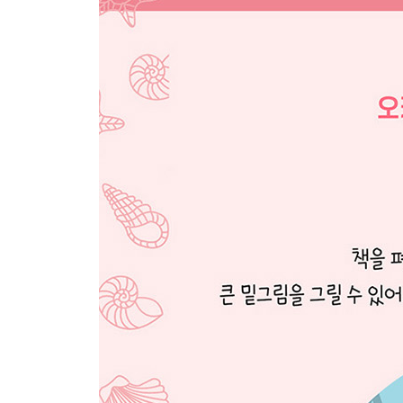
BUY
SLEEP
05 미야코지마섬
PREVIEW
One Fine Day in MIYAKO ISLAND
MAP
ENJOY
EAT
BUY
SLEEP
06 야에야마 제도
PREVIEW
MAP
이시가키지마
One Fine Day in ISHIGAKI ISLAND