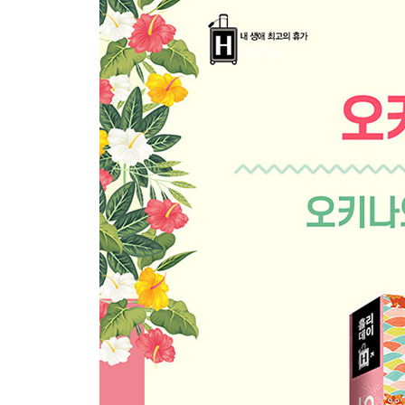
06 멈출 수 없어, 액티브한 체험여행
07 오키나와 섬까지 둘러보는 9박10일 장기여행
08 일본 속의 다른 일본, 오키나와 역사
09 오키나와 여행 만들기
10 오키나와 교통 완전정복
STEP 03 ENJOYING 오키나와를 즐기다
01 이곳이 정녕 일본? 열대천국 오키나와 비치 셀
02 바다 속으로 풍덩~ 오키나와 해양 스포츠
03 가족, 연인과 함께 즐기는 색다른 바다 체험
04 바다가 아니어도 해야 할 것 가득! 정글 체험
05 느리게 여행하는 가장 완벽한 방법 자전거 여행
06 오키나와 렌터카 로망, 드라이브길 BEST 5
07 오키나와의 가로수길, 우키시마도리 & 뉴파라
08 영화의 섬, 오키나와
09 오키나와 최신 문화 트렌드가 있는 뮤지엄 & 갤
10 마음을 비우고 또 채우고, 오키나와의 추천 도예 