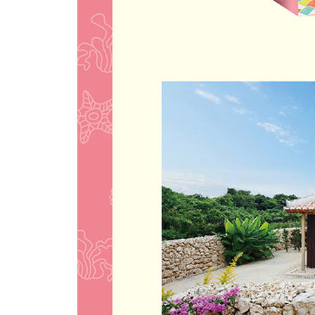
04 자연을 닮은 그릇, 오키나와 도자기 & 유리공예
05 쇼핑참새의 방앗간, 대형쇼핑몰 BEST 4
06 놓치지 말자, 오키나와 대표 쇼핑 리스트
STEP 06 SLEEPING 오키나와에서 자다
01 허니무너를 위한 로맨틱 리조트
02 싱글 여성을 위한 힐링호텔
03 가족 여행자를 위한 리조트호텔
04 실속파 여행자를 위한 시티호텔
05 오키나와를 체험하라, 오키나와식 게스트하우스
06 오키나와 숙소 Q&A
OKINAWA BY AREA
오키나와 지역별 가이드
01 나하