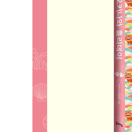
11 리얼 오키나와! 슬로우 라이프를 즐기는 오가닉
STEP 04 EATING 오키나와를 먹다
01 오키나와 음식 백과사전
02 소박한 오키나와의 맛을 즐겨라, 오키나와 가정
03 우리가 아는 맛이 아냐! 오키나와 스타일 소바
04 오키나와 로컬의 그 맛, 나하 시장 뒷골목 탐방
05 눈도 즐겁고 입은 더 즐겁다, 전망 좋은 카페 &
06 남국의 달콤 쌉쌀한 커피 & 디저트 카페
07 초스피드 렌터카 여행자를 위한 가볍고 든든한 
STEP 05 SHOPPING 오키나와를 남기다
01 슬로우 감성이 충만한 오키나와 디자인 편집숍
02 메이드 인 오키나와, 오키나와 제품 전문숍
03 오키나와의 알로하셔츠, 가리유시 웨어 전문숍