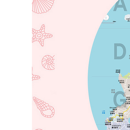
GO AROUND
MAP
ENJOY
EAT
BUY
SLEEP
다케토미지마
One Fine Day in TAKETOMI ISLAND
MAP
ENJOY
EAT
BUY
SLEEP
이리오모테지마
One Fine Day in IRIOMOTE ISLAND
MAP
ENJOY