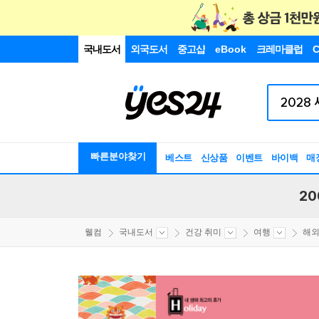
국내도서
외국도서
중고샵
eBook
크레마클럽
C
빠른분야찾기
베스트
신상품
이벤트
바이백
매
20
웰컴
국내도서
건강 취미
여행
해