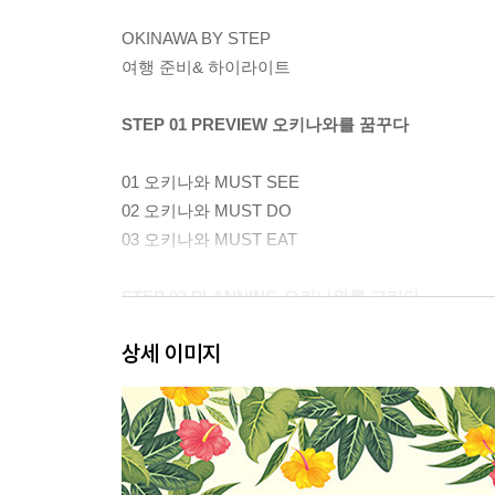
OKINAWA BY STEP
여행 준비& 하이라이트
STEP 01 PREVIEW 오키나와를 꿈꾸다
01 오키나와 MUST SEE
02 오키나와 MUST DO
03 오키나와 MUST EAT
STEP 02 PLANNING 오키나와를 그리다
상세 이미지
01 아이와 함께 떠나는 4박5일 가족여행
02 로맨틱 절경 3박4일 드라이브 코스
03 렌터카 없이 떠나는 6박7일 오키나와 & 야에야
04 오직 휴식이 목적, 4박5일 리조트 휴식여행
05 외로울 틈이 없는 4박5일 오키나와 싱글여행