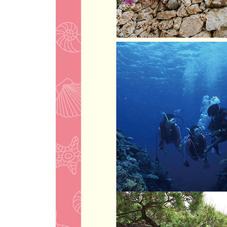
PREVIEW
One Fine Day in NAHA
GO AROUND
MAP
ENJOY
EAT
BUY
SLEEP
02 남부
PREVIEW
One Fine Day in SOUTHERN OKINAWA
MAP
ENJOY
EAT
BUY
SLEEP