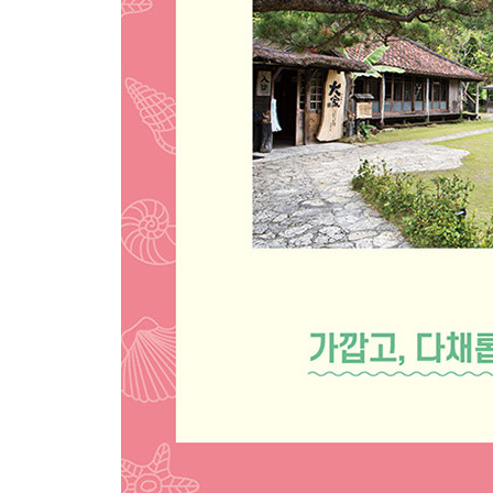
03 중부
PREVIEW
One Fine Day in CENTRAL OKINAWA
GO AROUND
MAP
ENJOY
EAT
BUY
SLEEP
04 북부
PREVIEW
One Fine Day in NORTHER OKINAWA
GO AROUND
MAP
ENJOY
EAT