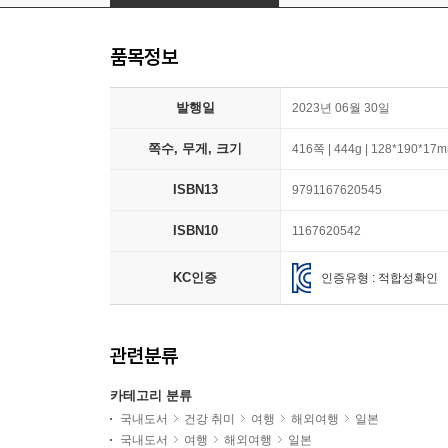
품목정보
발행일
2023년 06월 30일
쪽수, 무게, 크기
416쪽 | 444g | 128*190*17
ISBN13
9791167620545
ISBN10
1167620542
KC인증
인증유형 : 적합성확인
관련분류
카테고리 분류
국내도서
건강 취미
여행
해외여행
일본
국내도서
여행
해외여행
일본