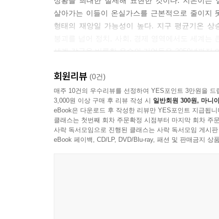
상황을 최대한 절제해 표현한 것이다. 지은이는 
달러로 추산되는 금융시스템은 기후변화를 막을 잠
살아가는 이들이 온실가스를 근본적으로 줄이지 못
프리미엄으로 계산함으로써 기후변화를 유발하는 산
형태의 재앙일 가능성이 높다. 지구 평균기온 상
여하는 것이다. 단순하게 생각하면 해결 방식은 간단
붕괴를 넘어 정치, 사회, 경제 영역에서도 세계는 
에 투자하면 된다. 그러나 그 일이 말처럼 쉽지않다
세계 각국을 비롯한 유수의 기업들은 2050년까지 이른바 
---「기후와 금융: 위기를 아는 것이 지속가능한
온실가스 순 배출량을 제로로 만들겠다는 의미다. 
회원리뷰
온실가스 배출이 없는 녹색경제시스템으로 탈바꿈
(0건)
재생에너지를 사용하지 않는 것이 이제는 재무 리스크가
지금까지 사용해온 에너지원을 전부 바꿔야 한다는
매주 10건의 우수리뷰를 선정하여 YES포인트 3만원을 드
약 1%이고, 나머지는 화석연료가 차지하고 있다. 
3,000원 이상 구매 후 리뷰 작성 시
일반회원 300원, 마니아
이상으로 어려운 과정을 겪어야만 달성할 수 있다.
이 100% 재생에너지를 사용하자고 협의한 이니셔티
eBook은 다운로드 후 작성한 리뷰만 YES포인트 지급됩니
지 않은 기업은 높은 에너지 비용을 감당해야 하거
클래스는 첫번째 회차 주문확정 시점부터 마지막 회차 주문
그 목표를 달성하기까지 경제적으로 어떤 위험을 
사락 독서모임으로 진행된 클래스는 사락 독서모임 게시판
한 자금이 필요하겠지만, 장기적으로는 비용을 낮추
첫째 장인 ‘기후와 삶’에서는 기후변화 문제를
eBook 페이백, CD/LP, DVD/Blu-ray, 패션 및 판매금
고 있는지 대중에게 평가받곤 하는데, 이를 충족하
투입되어야 한다는 점을 지적하면서 오늘날 정책
---「기후와 산업: 재생에너지를 도입해야 하는 
들춰낸다. 둘째 장 ‘기후와 경제’에서는 배출권거
산업이 어떤 준비를 해나가야 하는지 이야기한다. 
온실가스 감축 문제는 앞서도 이야기했듯 그동안 한국
리스크를 측정하는 평가기관, 온실가스 저감기술을
행된 ‘경제개발 5개년 계획’은 과정에 대한 설득이
있도록 하는 대표적인 장치들을 살펴본다. 넷째 장 
들어보자는 메시지를 비판하는 사람은 거의 없었다.
제조, IT, 문화 등 각 산업에 어떤 위기를 안겨