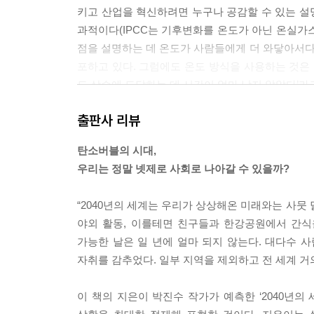
키고 산업을 혁신하려면 누구나 공감할 수 있는 설
과적이다(IPCC는 기후변화를 온도가 아닌 온실가스 농도
점을 설명하는 데 온도가 사람들에게 더 와닿아서다.
포하고 있다. 그럼에도 온도 방식을 사용하는 것은 
도 상승에 도달하는 데 시간이 얼마 남지 않았다’라
---「기후와 삶: 위기는 예고하고 오지 않는다」중
출판사 리뷰
온실가스를 배출하는 행위에 책임을 묻기 위한 방식
탄소버블의 시대,
준으로 비용을 지불하게 하는 ‘탄소세(Carbon T
우리는 정말 넷제로 사회로 나아갈 수 있을까?
도록 하는 ‘배출권거래제(Emission Trading S
용-편익(Cost-Benefit) 분석에 특정 탄소가격을 실제 
“2040년의 세계는 우리가 상상해온 미래와는 사뭇
가격’ ‘배출권거래제 가격’ ‘탄소세’ 등 탄소가격
야외 활동, 이를테면 친구들과 한강공원에서 간식
건이 가정된다면 탄소가격을 구분할 필요가 없겠지
가능한 날은 일 년에 얼마 되지 않는다. 대다수 
를 정확하게 이해하려면 어떤 맥락에서 각 개념이 
자취를 감추었다. 일부 지역을 제외하고 전 세계 거
---「기후와 경제: 탄소에 가격을 매기다」중에서
이 책의 지은이 박진수 작가가 예측한 ‘2040년의
기후변화에 대처하기 위해서는 지금의 에너지 생산방