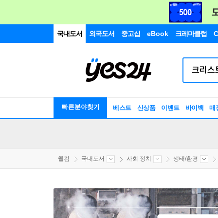
국내도서
외국도서
중고샵
eBook
크레마클럽
C
빠른분야찾기
베스트
신상품
이벤트
바이백
매
웰컴
국내도서
사회 정치
생태/환경