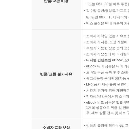
반품/교환 비용
오늘 06시 30분 이후 주문
직수입 음반/영상물/기프트 
단, 당일 00시~13시 사이
박스 포장은 택배 배송이 가
소비자의 책임 있는 사유로 
소비자의 사용, 포장 개봉에 
복제가 가능한 상품 등의 포장을 
소비자의 요청에 따라 개별
디지털 컨텐츠인 eBook, 
eBook 대여 상품은 대여 기
모바일 쿠폰 등록 후 취소/환
반품/교환 불가사유
중고상품이 구매확정(자동 
LP상품의 재생 불량 원인이 기
시간의 경과에 의해 재판매가
전자상거래 등에서의 소비자
eBook 세트 상품은 일괄 
1개의 상품으로 취급 및 판매
우, 세트 상품 전부 및 세트
상품의 불량에 의한 반품, 교
소비자 피해보상