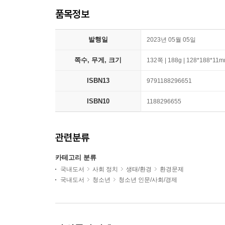
품목정보
발행일
2023년 05월 05일
쪽수, 무게, 크기
132쪽 | 188g | 128*188*11
ISBN13
9791188296651
ISBN10
1188296655
관련분류
카테고리 분류
국내도서
사회 정치
생태/환경
환경문제
국내도서
청소년
청소년 인문/사회/경제