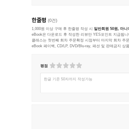
피해를 후손에게 넘겨줄지 말지는 우리 손에 달려
회에서 강조되고 있는지, 한국 정부는 상향된 온실가
지은이는 글을 마치면서 화석연료에 기반한 에너지
을 가지고 끊임없이 토론해야 한다. 기후변화를 
한줄평
(0건)
상향된 온실가스 감축목표와 ‘2050 탄소중립 시
바라볼 수 있는 안목을 가져야 할 것이다. 그 일을 
기후변화 문제를 제대로 이해하려면, 그리고 사람
1,000원 이상 구매 후 한줄평 작성 시
일반회원 50원, 마니
eBook은 다운로드 후 작성한 리뷰만 YES포인트 지급됩니
한다고도 강력히 주장한다.
---「나가는 말」중에서
클래스는 첫번째 회차 주문확정 시점부터 마지막 회차 주문
eBook 페이백, CD/LP, DVD/Blu-ray, 패션 및 판매금
평점
한글 기준 50자까지 작성가능