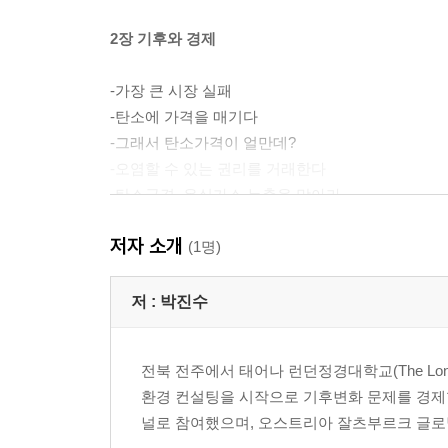
2장 기후와 경제
-가장 큰 시장 실패
-탄소에 가격을 매기다
-그래서 탄소가격이 얼만데?
-오염할 수 있는 권리를 거래한다
-탄소국경, 온실가스 누출을 막아라
저자 소개
3장 기후와 금융
(1명)
-위기를 아는 것이 지속가능한 사회의 첫걸음이다
저 :
박진수
-기업의 책임을 투명하게 공개하자
-자본의 흐름이 바뀌고 있다
전북 전주에서 태어나 런던정경대학교(The London Sc
-기후변화는 경계를 가리지 않는다
환경 컨설팅을 시작으로 기후변화 문제를 경제
널로 참여했으며, 오스트리아 잘츠부르크 글로벌 세미나(
4장 기후와 산업