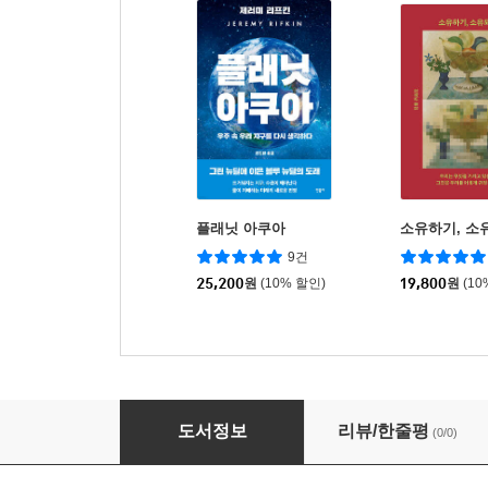
플래닛 아쿠아
소유하기, 소
9건
25,200
원
(10% 할인)
19,800
원
(10
탄소버블
도서정보
리뷰/한줄평
(0/0)