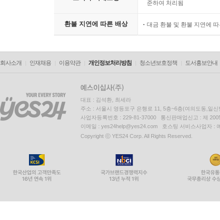
준하여 처리됨
환불 지연에 따른 배상
대금 환불 및 환불 지연에 
회사소개
인재채용
이용약관
개인정보처리방침
청소년보호정책
도서홍보안내
대표 : 김석환, 최세라
주소 : 서울시 영등포구 은행로 11, 5층~6층(여의도동,일신
사업자등록번호 : 229-81-37000 통신판매업신고 : 제 200
이메일 : yes24help@yes24.com 호스팅 서비스사업자 :
Copyright ⓒ YES24 Corp. All Rights Reserved.