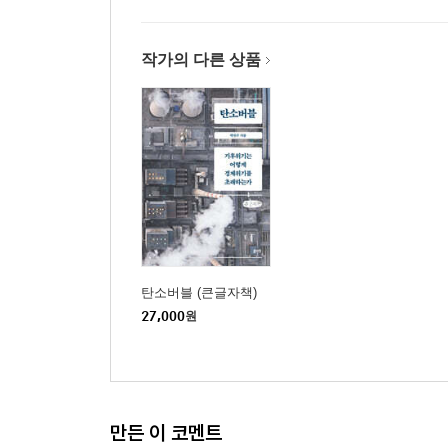
-산업의 쌀, 철강
-순환하는 경제
작가의 다른 상품
-재생에너지를 도입해야 하는 이유
-음식의 무게
나가는 말
참고문헌
탄소버블 (큰글자책)
27,000
원
만든 이 코멘트