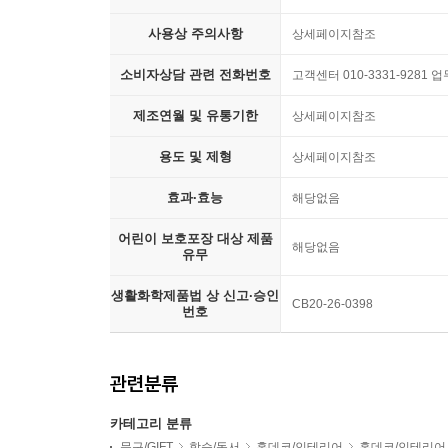
사용상 주의사항
상세페이지참조
소비자상담 관련 전화번호
고객센터 010-3331-9281
제조연월 및 유통기한
상세페이지참조
용도 및 제형
상세페이지참조
효과·효능
해당없음
어린이 보호포장 대상 제품
해당없음
유무
생활화학제품법 상 신고·승인
CB20-26-0398
번호
관련분류
카테고리 분류
문구/GIFT
학습/독서
홈데코/인테리어
홈데코/인테리어