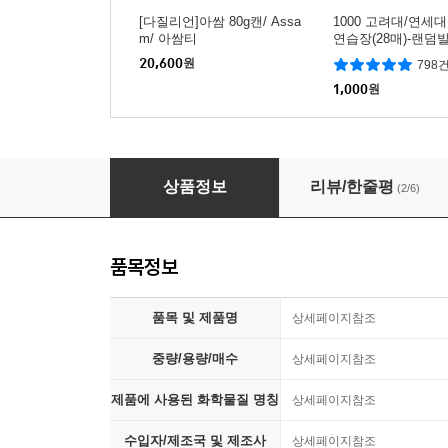
[다질리언]아쌈 80g캔/ Assa
1000 고려대/연세
m/ 아쌈티
연습장(28매)-랜덤발
20,600
원
798
1,000
원
[무료배송][2개] 무민 캔들 라지자 510g 2개 향
상품정보
리뷰/한줄평
(2/6)
품목정보
품목 및 제품명
상세페이지참조
중량/용량/매수
상세페이지참조
제품에 사용된 화학물질 명칭
상세페이지참조
수입자/제조국 및 제조사
상세페이지참조