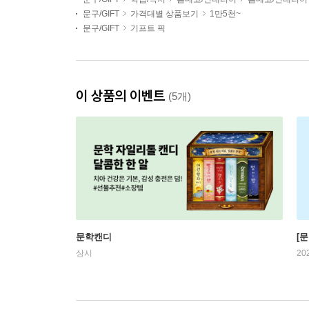
문구/GIFT
가격대별 상품보기
1만5천~
문구/GIFT
기프트 픽
이 상품의 이벤트
(5개)
문학캔디
[문
상시
20