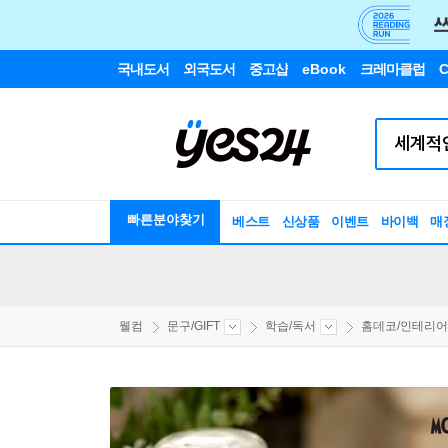
국내도서
외국도서
중고샵
eBook
크레마클럽
C
빠른분야찾기
베스트
신상품
이벤트
바이백
매
웰컴
문구/GIFT
학습/독서
홈데코/인테리어