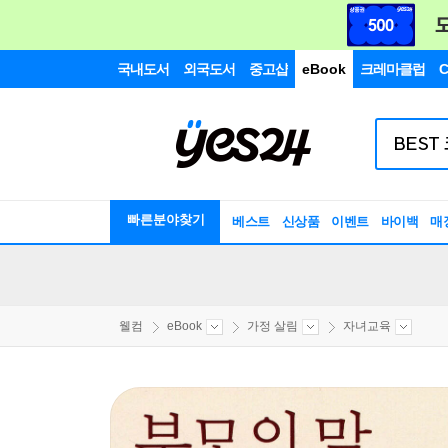
국내도서
외국도서
중고샵
eBook
크레마클럽
C
빠른분야찾기
베스트
신상품
이벤트
바이백
매
웰컴
eBook
가정 살림
자녀교육