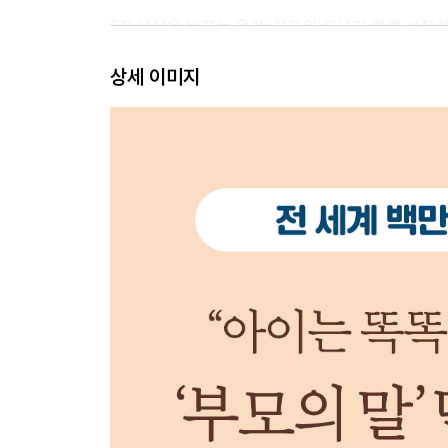
6장 세상을 바꾸는 육아: 부모와 자녀가 함께 성장
상세 이미지
7장 퍼뜨리기: 좋은 것은 함께 나누어야 한다
맺음말: 박차고 일어나기
유아 교육 단체 및 프로그램
감사의 말
주