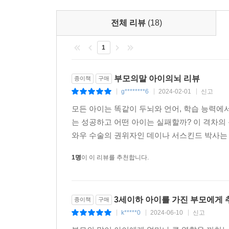
More)” “번갈아 하기(Take Turns)”라는 “3가지 
“3가지 T” 대화법의 장점은 우선 실천하기 간
전체 리뷰
(18)
단어를 사용해 이야기하고, 이야기에 아이를 참여시
있다. 기존의 언어 습관을 바꿀 필요도 없고, 바쁜
1
활동이 이야깃거리가 된다. “3가지 T”를 사용해 
목욕을 하면서 공간 추론 능력을 키워 주고, 그림 그
부모의말 아이의뇌 리뷰
종이책
구매
T”로 대화를 나눌 수 있다. 나아가 “3가지 T”
g********6
2024-02-01
신고
|
|
|
경험하게 된다.
모든 아이는 똑같이 두뇌와 언어, 학습 능력에
는 성공하고 어떤 아이는 실패할까? 이 격차의
와우 수술의 권위자인 데이나 서스킨드 박사는 이
1명
이 이 리뷰를 추천합니다.
3세이하 아이를 가진 부모에게
종이책
구매
k*****0
2024-06-10
신고
|
|
|