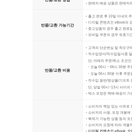
판매자 배송 상품은 판매자와
출고 완료 후 10일 이내의 
디지털 콘텐츠인 eBook의 
반품/교환 가능기간
중고상품의 경우 출고 완료일
모바일 쿠폰의 경우 유효기간(
고객의 단순변심 및 착오구
직수입양서/직수입일서중 일
단, 아래의 주문/취소 조건인
오늘 00시 ~ 06시 30분 
반품/교환 비용
오늘 06시 30분 이후 주문
직수입 음반/영상물/기프트 
단, 당일 00시~13시 사이
박스 포장은 택배 배송이 가
소비자의 책임 있는 사유로 
소비자의 사용, 포장 개봉에 
복제가 가능한 상품 등의 포장을 
소비자의 요청에 따라 개별
디지털 컨텐츠인 eBook, 