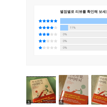
좌우하는 요인은 아이의 타고난 지능이나 재능, 부모의
그전까지는 아이가 공부를 잘하고 못하고는 타고난 머
별점별로 리뷰를 확인해 보세
없다고 생각했다. 하트와 리즐리의 연구는 이 통념
성취도에서 나타나는 현저하고 예측 가능한 격차”를
생애 초기 언어 환경의 중요성은 신경과학(뇌과학
11%
신경가소성은 태어나서 3~4세까지 어린 뇌에서 집중
0%
그만큼 중요한 “결정적 시기”라는 뜻이다.
0%
이처럼 아이의 성공은 태어난 첫날부터 듣는 “부모
0%
많이 사랑해” “우리 깜찍한 귀염둥이” “이야” “우
발달하도록 돕는다.
아울러 부모의 말에는 단순히 어휘력을 늘려 주는 것
성취에서 대단히 중요한 능력인 성장 마인드셋, 자기
것으로 연구 결과 밝혀졌다.
자연스럽고 간편하지만 효과만큼은 최고인 부모의 
부모의 말이 지닌 힘이 이토록 막강하다면 부모는 
두뇌와 학습 발달을 돕는 너무나 자연스럽고 간편하면서
5
5