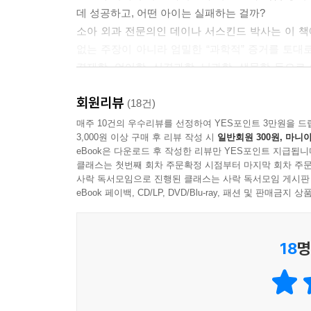
데 성공하고, 어떤 아이는 실패하는 걸까?
소아 외과 전문의인 데이나 서스킨드 박사는 이 책
없는 주장이 아니라 엄밀한 “과학적” 증거를 토대
경제학, 언어학, 신경과학, 뇌과학, 생물학 등으
발견에 도달한다.
회원리뷰
“아이의 두뇌는 3세까지 대부분 완성된다.” “아이는
(18건)
이러한 서스킨드 박사의 연구는 백악관까지 나서게
매주 10건의 우수리뷰를 선정하여 YES포인트 3만원을 드
3,000원 이상 구매 후 리뷰 작성 시
일반회원 300원, 마니아
것으로 평가받으면서 전 세계에 약 100만 부가 팔
eBook은 다운로드 후 작성한 리뷰만 YES포인트 지급됩니
아이의 학업과 진로, 인생에서 성공은 타고난 지능이
클래스는 첫번째 회차 주문확정 시점부터 마지막 회차 주문
따뜻한 말 한마디로 결정된다. 아이의 능력은 고정불
사락 독서모임으로 진행된 클래스는 사락 독서모임 게시판
이 책이 알려 주는 이러한 육아와 교육의 과학적 
eBook 페이백, CD/LP, DVD/Blu-ray, 패션 및 판매금
힘을 불어넣어 준다.
18
명
두뇌 발달과 학업 성취도는 아이가 듣는 말의 양과
아동심리학자들인 베티 하트와 토드 리즐리의 기념비
격차가 난다. 말의 양만이 아니라 질, 즉 말의 종
격려, 긍정의 말을 더 많이 했다. 반대로 어떤 가