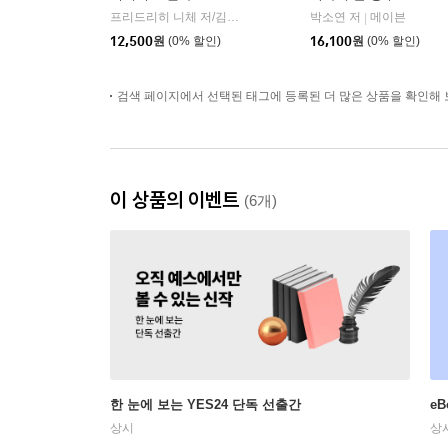
프리드리히 니체 저/김철 편역
히읏
박소연 저
메이븐
|
|
12,500
원
(0% 할인)
16,100
원
(0% 할인)
검색 페이지에서 선택된 태그에 등록된 더 많은 상품을 확인해 
이 상품의 이벤트
(6개)
한 눈에 보는 YES24 단독 선출간
e
상시
상