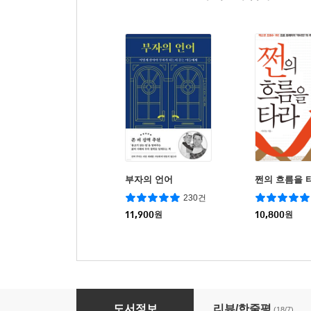
부자의 언어
쩐의 흐름을 
230건
11,900
원
10,800
원
부모의 말, 아이의 뇌
도서정보
리뷰/한줄평
(18/7)