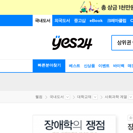
국내도서
외국도서
중고샵
eBook
크레마클럽
C
빠른분야찾기
베스트
신상품
이벤트
바이백
매
웰컴
국내도서
대학교재
사회과학 계열
소