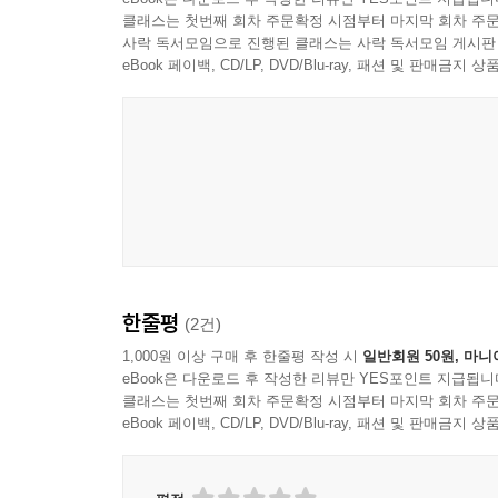
상호작용으로서의 장애
클래스는 첫번째 회차 주문확정 시점부터 마지막 회차 주문
손상의 편재성
사락 독서모임으로 진행된 클래스는 사락 독서모임 게시판
eBook 페이백, CD/LP, DVD/Blu-ray, 패션 및 판매금
결 론
4 꼬리표와 견장: 장애 정체성의 정치
서 론
꼬리표와 견장
장애인으로 동일시하기
장애운동은 대표성을 가지는가
장애 정체성에 대한 도전
정체성의 정치 이후
한줄평
(2건)
1,000원 이상 구매 후 한줄평 작성 시
일반회원 50원, 마니
제2부 장애와 생명윤리
eBook은 다운로드 후 작성한 리뷰만 YES포인트 지급됩니
클래스는 첫번째 회차 주문확정 시점부터 마지막 회차 주문
5 산전 진단의 문제
eBook 페이백, CD/LP, DVD/Blu-ray, 패션 및 판매금
산전 진단은 우생학인가
산전 진단은 차별적인 것인가