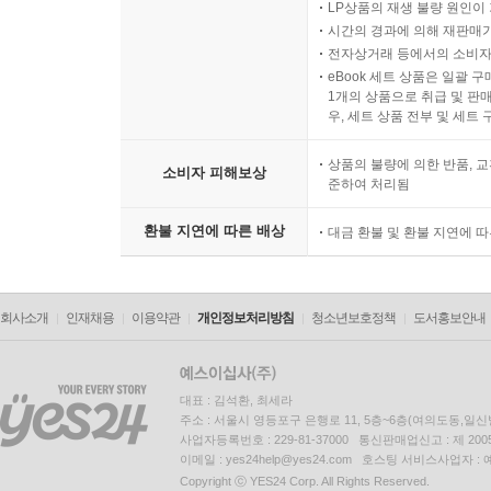
LP상품의 재생 불량 원인이 기
시간의 경과에 의해 재판매가
전자상거래 등에서의 소비자
eBook 세트 상품은 일괄 
1개의 상품으로 취급 및 판매
우, 세트 상품 전부 및 세트
상품의 불량에 의한 반품, 교
소비자 피해보상
준하여 처리됨
환불 지연에 따른 배상
대금 환불 및 환불 지연에 
회사소개
인재채용
이용약관
개인정보처리방침
청소년보호정책
도서홍보안내
대표 : 김석환, 최세라
주소 : 서울시 영등포구 은행로 11, 5층~6층(여의도동,일신
사업자등록번호 : 229-81-37000 통신판매업신고 : 제 200
이메일 : yes24help@yes24.com 호스팅 서비스사업자 :
Copyright ⓒ YES24 Corp. All Rights Reserved.