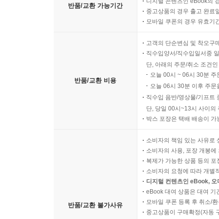
디지털 콘텐츠인 eBook의 
반품/교환 가능기간
돌봄 제공자
중고상품의 경우 출고 완료일
전문가
모바일 쿠폰의 경우 유효기간(
지원 인력
고객의 단순변심 및 착오구
연구자
직수입양서/직수입일서중 일
결 론
단, 아래의 주문/취소 조건인
오늘 00시 ~ 06시 30분 
반품/교환 비용
맺음말
오늘 06시 30분 이후 주문
참고문헌
직수입 음반/영상물/기프트 
찾아보기
단, 당일 00시~13시 사이
박스 포장은 택배 배송이 가
소비자의 책임 있는 사유로 
소비자의 사용, 포장 개봉에 
복제가 가능한 상품 등의 포장을 
소비자의 요청에 따라 개별
디지털 컨텐츠인 eBook, 
eBook 대여 상품은 대여 기
모바일 쿠폰 등록 후 취소/환
반품/교환 불가사유
중고상품이 구매확정(자동 