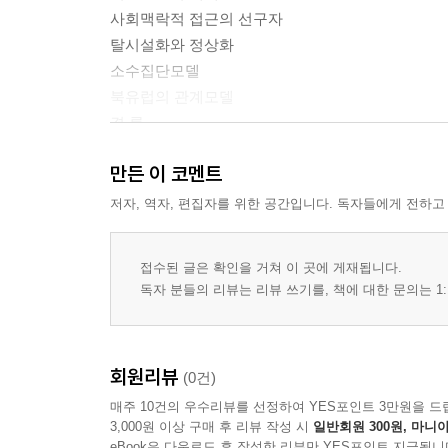
사회맥락적 접근의 선구자
탈시설화와 정상화
소수집단모델
북유럽의 관계모델
결 론
만든 이 코멘트
2 사회모델에 대한 비판
서 론
저자, 역자, 편집자를 위한 공간입니다. 독자들에게 전하고
장애에 대한 사회모델의 정치적 위험
불변의 사회모델
접수된 글은 확인을 거쳐 이 곳에 게재됩니다.
손상과 장애의 구분
독자 분들의 리뷰는 리뷰 쓰기를, 책에 대한 문의는 1:
손상의 중요성
무장애 세상의 한계
무장애 유토피아의 문제점
회원리뷰
(0건)
결 론
매주 10건의 우수리뷰를 선정하여 YES포인트 3만원을 드
3,000원 이상 구매 후 리뷰 작성 시
일반회원 300원, 마니아
3 장애: 복합적 상호작용
eBook은 다운로드 후 작성한 리뷰만 YES포인트 지급됩니