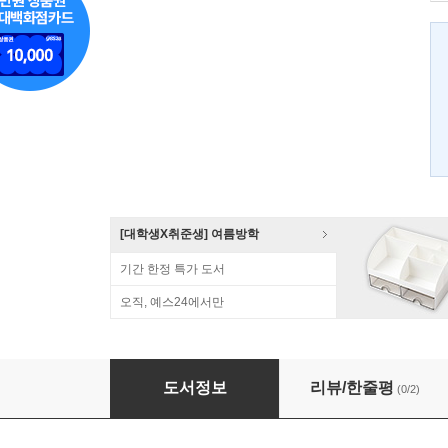
[대학생X취준생] 여름방학
기간 한정 특가 도서
오직, 예스24에서만
장애학의 쟁점
도서정보
리뷰/한줄평
(0/2)