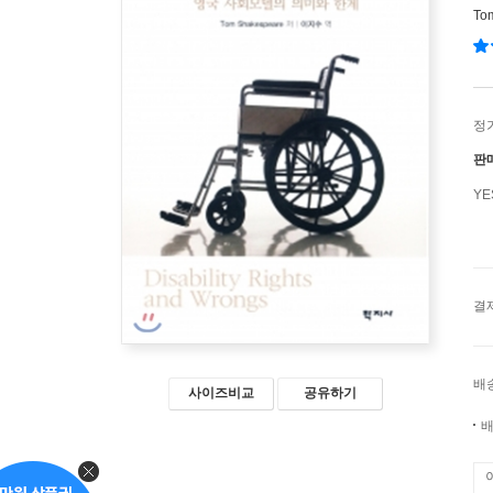
To
정
판
Y
결
배
사이즈비교
공유하기
배