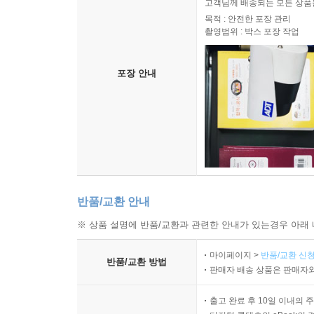
고객님께 배송되는 모든 상품을
조직으로서의 자선
목적 : 안전한 포장 관리
비판에 대한 평가
촬영범위 : 박스 포장 작업
자선 없이 살아가기
결 론
포장 안내
10 사랑, 우정, 친밀성
서 론
우정의 중요성
장애인과 고립
지역공동체의 쇠락과 연계를 위한 투쟁
장애, 우정, 그리고 사회적 장벽
반품/교환 안내
사회적 상호작용의 성취
※ 상품 설명에 반품/교환과 관련한 안내가 있는경우 아래 
고립감과 외로움은 어떻게 극복할 수 있을까
결 론
마이페이지 >
반품/교환 신청
반품/교환 방법
판매자 배송 상품은 판매자와
11 장애의 세상에서 비장애인의 역할
출고 완료 후 10일 이내의 
부 모