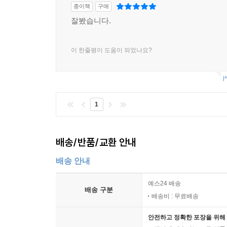
원조 받는 자살을 선택할 수 있는 자율성
종이책
구매
자살원조에 대한 실용적인 주장
잘봤습니다.
「자살원조 법」에서의 안전판
결 론
이 한줄평이 도움이 되었나요?
제3부 장애의 사회적 관계
l
8 돌봄, 지원, 그리고 보조
1
돌봄의 복잡성
전통적인 돌봄과 그 문제점
자립생활과 그 한계
배송/반품/교환 안내
여성주의자의 돌봄의 원리와 그 실용성
복잡한 결합과 결론
배송 안내
예스24 배송
9 장애권리와 자선의 미래
배송 구분
배송비 : 무료배송
서 론
상징으로서의 자선
안전하고 정확한 포장을 위해 
제공자로서의 자선