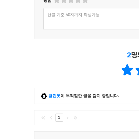
평점
손상을 예방하는 것은 언제나 잘못인가
태아가 손상을 입었을 때 임신을 종결하는 것은 잘
한글 기준 50자까지 작성가능
손상 입은 태아에 대한 선택적 종결은 살아있는 장
손상 입은 임신을 진단하고 종결해야 할 의무가 있
산전 진단은 진정 선택인가
결 론
2
명
6 고지가 바로 저긴데: 치료(cure)의 문제
치료에 대한 장애운동
치료의 원칙
치료의 실제
치료에 대한 문화적 표상
클린봇
이 부적절한 글을 감지 중입니다.
판단이 어려운 경
결 론
1
7 생명 종결의 자율성
자살원조와 장애권리 측의 반론