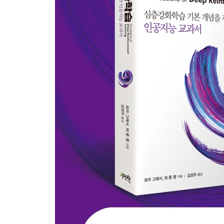
2.3.1 정책 경사 계산 33
2.4 몬테카를로 표본추출 36
2.5 REINFORCE 알고리즘 37
2.5.1 향상된 REINFORCE 38
2.6 REINFORCE 구현 39
2.6.1 최소 형태의 REINFORCE 구현 39
2.6.2 파이토치로 정책 생성하기 42
2.6.3 행동 추출 44
2.6.4 정책 손실 계산 45
2.6.5 REINFORCE 훈련 루프 46
2.6.6 활성정책 재현 메모리 47
2.7 REINFORCE 에이전트의 훈련 50
2.8 실험 결과 53
2.8.1 실험: 할인율 ?? 의 효과 53
2.8.2 실험: 기준값의 효과 55
2.9 요약 57
2.10 더 읽을거리 57
2.11 역사 58