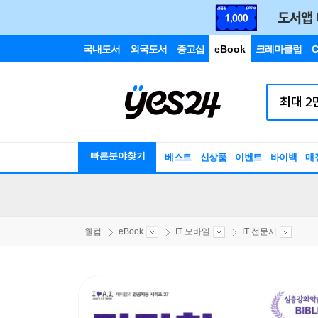
국내도서
외국도서
중고샵
eBook
크레마클럽
C
빠른분야찾기
베스트
신상품
이벤트
바이백
매
웰컴
eBook
IT 모바일
IT 전문서