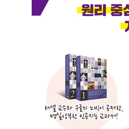
CHAPTER 03 살사(SARSA) 59
3.1 Q 함수와 V 함수 60
3.2 시간차 학습 63
3.2.1 시간차 학습에 대한 직관 66
3.3 살사의 행동 선택 73
3.3.1 탐험과 활용 74
3.4 살사 알고리즘 75
3.4.1 활성정책 알고리즘 76
3.5 살사의 적용 77
3.5.1 행동 함수: 엡실론 탐욕적 77
3.5.2 Q 손실의 계산 78
3.5.3 살사 훈련 루프 80
3.5.4 활성정책 배치 재현 메모리 81
3.6 살사 에이전트의 훈련 83
3.7 실험 결과 86