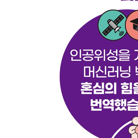
6.4.1 어드밴티지 추정 160
6.4.2 가치 손실과 정책 손실의 계산 162
6.4.3 행동자-비평자 훈련 루프 163
6.5 네트워크 아키텍처 164
6.6 A2C 에이전트의 훈련 166
6.6.1 n단계 이득을 이용한 A2C를 퐁 게임에 적용 1
6.6.2 GAE를 이용한 A2C를 퐁 게임에 적용 169
6.6.3 두 발 보행자 문제에서 n단계 이득을 이용한 A2
6.7 실험 결과 173
6.7.1 실험: n단계 이득의 효과 173
6.7.2 실험: GAE의 ??가 미치는 효과 175
6.8 요약 176
6.9 더 읽을거리 177
6.10 역사 177
CHAPTER 07 근위 정책 최적화(PPO) 179