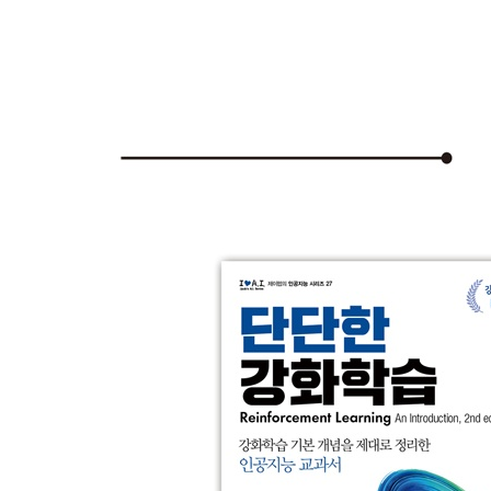
CHAPTER 17 전이 함수 365
17.1 실현 가능성 확인 366
17.2 현실성 확인 368
17.3 요약 371
APPENDIX A 심층강화학습 타임라인 372
APPENDIX B 환경의 예제 374
B.1 이산적 환경 375
B.1.1 CartPole-v0 375
B.1.2 MountainCar-v0 376
B.1.3 LunarLander-v2 377
B.1.4 PongNoFrameskip-v4 378
B.1.5 BreakoutNoFrameskip-v4 378
B.2 연속 환경 379
B.2.1 Pendulum-v0 379
B.2.2 BipedalWalker-v2 380