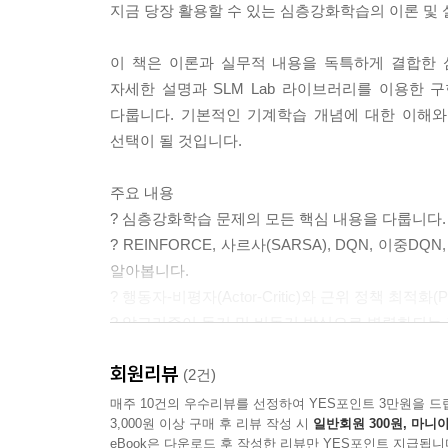
지금 당장 활용할 수 있는 심층강화학습의 이론 및
이 책은 이론과 실무적 내용을 독특하게 결합한
자세한 설명과 SLM Lab 라이브러리를 이용한
다룹니다. 기본적인 기계학습 개념에 대한 이해와
선택이 될 것입니다.
주요 내용
? 심층강화학습 문제의 모든 핵심 내용을 다룹니다.
? REINFORCE, 사르사(SARSA), DQN, 
알아봅니다.
? 행동자-비평자(Actor-Critic)와 근위 정책 최
? 알고리즘이 동기 및 비동기 방식으로 병렬화되는
? SLM Lab에서 알고리즘을 실행해 보고, 심층
회원리뷰
? 튜닝된 하이퍼파라미터를 사용한 결과를 통해 알
(2건)
? 심층강화학습 환경의 설계 방법을 이해합니다.
매주 10건의 우수리뷰를 선정하여 YES포인트 3만원을 드
3,000원 이상 구매 후 리뷰 작성 시
일반회원 300원, 마니아
eBook은 다운로드 후 작성한 리뷰만 YES포인트 지급됩니