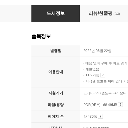
단단한 심층강화학습
도서정보
리뷰/한줄평
(2/3)
품목정보
발행일
2022년 06월 22일
배송 없이 구매 후 바로 읽
제한없음
이용안내
TTS 가능
저작권 보호를 위해 인쇄 기
지원기기
크레마 /PC(윈도우 - 4K 모
파일/용량
PDF(DRM) | 68.49MB
페이지 수
약 430쪽