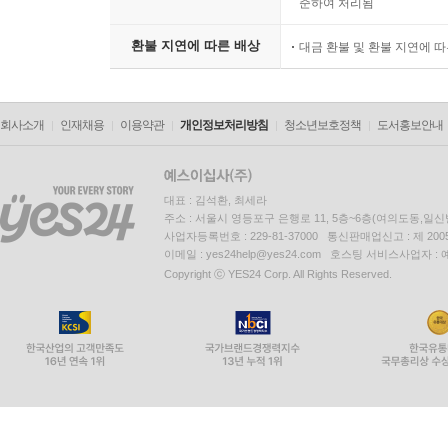
준하여 처리됨
환불 지연에 따른 배상
대금 환불 및 환불 지연에 
회사소개
인재채용
이용약관
개인정보처리방침
청소년보호정책
도서홍보안내
대표 : 김석환, 최세라
주소 : 서울시 영등포구 은행로 11, 5층~6층(여의도동,일신
사업자등록번호 : 229-81-37000 통신판매업신고 : 제 200
이메일 : yes24help@yes24.com 호스팅 서비스사업자 :
Copyright ⓒ YES24 Corp. All Rights Reserved.