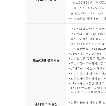
오늘 06시 30분 이후 주문
직수입 음반/영상물/기프트 
단, 당일 00시~13시 사이
박스 포장은 택배 배송이 가
소비자의 책임 있는 사유로 
소비자의 사용, 포장 개봉에 
복제가 가능한 상품 등의 포장을 
소비자의 요청에 따라 개별
디지털 컨텐츠인 eBook, 
eBook 대여 상품은 대여 기
모바일 쿠폰 등록 후 취소/환
반품/교환 불가사유
중고상품이 구매확정(자동 
LP상품의 재생 불량 원인이 기
시간의 경과에 의해 재판매가
전자상거래 등에서의 소비자
eBook 세트 상품은 일괄 
1개의 상품으로 취급 및 판매
우, 세트 상품 전부 및 세트
상품의 불량에 의한 반품, 교
소비자 피해보상