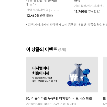
나는 불안할 때 논어를
원씽
읽는다
게리 켈러,제이 파파산 공저/구세희 역
판덩 저/이서연 역
미디어숲
|
11,760
원
(0% 할인)
12,460
원
(0% 할인)
검색 페이지에서 선택된 태그에 등록된 더 많은 상품을 확인해 
이 상품의 이벤트
(6개)
[첫 이용이라면 누구나] 디지털머니 보너스 드림
한
2026년 08월 10일 ~ 2026년 08월 31일
상