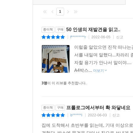
1
50 인생의 재발견을 읽고..
종이책
구매
f*********r
2022-06-05
신고
|
|
|
이럴줄 알았으면 진작 떠나는건
서를 내밀며 말했다...차라리
자할 용기가 안나서 말이야...
A4박스...
더보기
3명
이 이 리뷰를 추천합니다.
프롤로그에서부터 확 와닿네요
종이책
구매
b******i
2022-06-03
신고
|
|
|
집에 도착해서 초반부를 읽는데, 기대 이상으로
경험담. 박스에 물건을 담아서 집으로 보내게 된