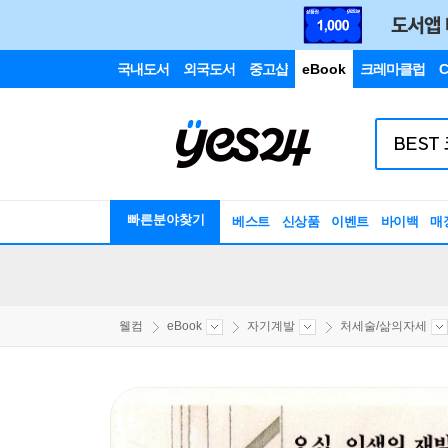
국내도서
외국도서
중고샵
eBook
크레마클럽
C
빠른분야찾기
베스트
신상품
이벤트
바이백
매
웰컴
eBook
자기계발
처세술/삶의자세