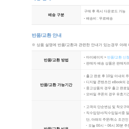
구매 후 즉시 다운로드 가능
배송 구분
배송비 : 무료배송
반품/교환 안내
※ 상품 설명에 반품/교환과 관련한 안내가 있는경우 아래 
마이페이지 >
반품/교환 신청
반품/교환 방법
판매자 배송 상품은 판매자와
출고 완료 후 10일 이내의 
디지털 콘텐츠인 eBook의 
반품/교환 가능기간
중고상품의 경우 출고 완료일
모바일 쿠폰의 경우 유효기간(
고객의 단순변심 및 착오구
직수입양서/직수입일서중 일
단, 아래의 주문/취소 조건인
오늘 00시 ~ 06시 30분 
반품/교환 비용