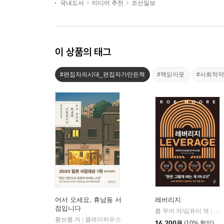
국내도서
미디어 추천
조선일보
이 상품의 태그
#편집자의시대_편집자가만든책
#책읽아웃
#사회적
어서 오세요, 휴남동 서
레버리지
점입니다
롭 무어 저/김유미 역
다
|
황보름 저
클레이하우스
|
16,200
원
(10% 할인)