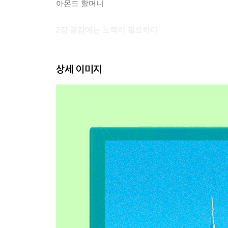
아몬드 할머니
2장 공감에는 노력이 필요하다
모르지 않을까, 그게 어떤 기분인지
상세 이미지
누구에게든 일어날 수 있는 일이야
그녀의 신발을 신고 걷다
공감과 동정, 그 사이 어딘가
공감을 넘어 고통의 나눔으로
3장 낙인으로도 무너지지 않는 삶
전 레지던트 의사들이 좋아요
조울증은 나의 일부일 뿐
괜찮지 않아도 괜찮아
중독은 의지의 문제일까
자살은 극단적 선택이 아니다