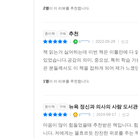
2명
이 이 리뷰를 추천합니다.
저자는 ‘뇌의 생물학적 기전’이 정신 질환의 발
관해서만은 여전히 ‘의지’의 문제라고 오해하는 사
(162쪽)
추천
종이책
구매
s*****r
2022-05-29
신고
|
|
|
‘자살은 극단적 선택이 아니다’라는 선언에서는 결
책 읽는거 싫어하는데 이번 책은 이틀만에 다 
않을 것이라는 절망감과 무력감에 사로잡혀 있는 
있었습니다.공감의 의미, 중요성, 특히 학습 가
고통을 멈출 수 있는 유일한 ‘탈출구’처럼 느낀다고 말
은 분들께서도 이 책을 접하게 되어 제가 느꼈던
저자는 묻는다. 선택지가 없다고 느낀 사람에게
1명
이 이 리뷰를 추천합니다.
‘이기적’이라고 생각하는데, 저자는 자살을 ‘선택
이기적이라기보다 오히려 자신이 가족이나 사랑하는 
뉴욕 정신과 의사의 사람 도서관
종이책
구매
서울대학교 심리학과 최인철 교수는 이 책을 읽고 “
y*****5
2024-09-17
신고
|
|
|
사람들, 소수 인종, 성소수자. 이들에 대한 오해만
마음이 많이 힘들었을때 추천받은 책입니다. 
추천사로 일독을 권했다.
니다. 저에게는 물흐르듯 잔잔한 위로를 주는 