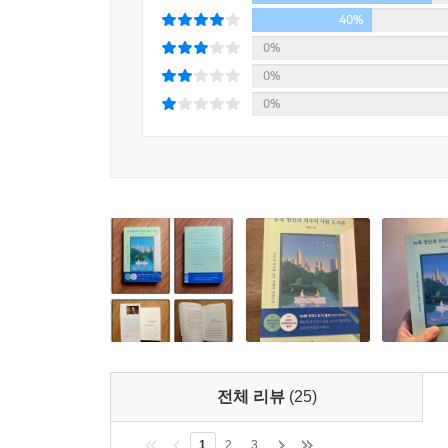
나와 다른 처지의 사람에게 공감하는 것이 가능할까
40%
0%
1장에서 피와 살이 도는 사람들의 이야기를 들려준다
0%
두 가지 다른 경험을 하며, 공감의 불가능성과 가능
0%
우선 백인 환자가 저자를 향해 인종차별적 발언을
상황에서만 발휘되는 것일까?’ 하는 의문에 휩싸인다
처음이자 마지막으로 30분 이상의 시간을 할애하며
것이라는 생각이 굳어졌다.(92쪽) 공감의 불가능성
그렇다면 꼭 같은 경험을 하지 않아도 상대에게 공
등장한다. 자폐아를 홀로 키우며 힘겨운 삶을 이
찾았다. 대부분의 의료진이 그들을 ‘사정은 딱하
얼마나 힘들지 잘 알지만 “동정심만으로 환자의 입
함께 살고 있던 그는 처음으로 ‘가족 미팅’을 잡았다
전체 리뷰
(25)
“저는 용기가 부족해 아이를 입양하지 못했고, 그래
1
2
3
시간 가량 이어졌다. 제이콥의 어머니는 뉴욕에서