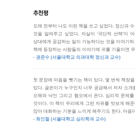
공감의 기저에는 더 높은 수준의 컴패션이 존재한다
라는 욕구와 헌신에서 비롯된다. 타인의 고통을 더 
추천평
책에는 저자가 미국 메이요 클리닉과 뉴욕대학교 
일수록 우리 각자가 겉으로는 달라 보이지만 실은 
이야기가 등장한다. 말 그대로 인종도, 성별도, 나
--- p.128
오래 전부터 나도 이런 책을 쓰고 싶었다. 정신과 
것을 알려주고 싶었다. 자살이 ‘극단적 선택’이 
그들의 ‘이야기’를 대신해 들려주는 이유는 분명하
편견 어린 시선과 사회적 낙인을 반복적으로 경험하는 중
상대에게 공감하는 일이 가능하다는 것을 이야기하고 
향한 대중의 낙인과 편견을 가장 효과적으로 줄
혹은 자기 낙인(selfstigma)이라 부른다. 정신
책에 등장하는 사람들의 이야기에 귀를 기울이면 우
(8쪽)”이라고 말한다. 내가 편견을 가지고 있는 
되는 것이다.
- 권준수 (서울대학교 의과대학 정신과 교수)
모르게 간직하고 있던 편견에서 벗어나게 된다는 것
--- p.137
실제로 책에는 코펜하겐에서 일부러 ‘무슬림’을 대
흔히 중독환자의 뇌를 ‘하이재킹(hijacking)당했다
첫 문장에 마음을 뺏기는 책이 있다. 몇 번씩 책장
부분이 하나도 없”다고 말한 대목이 등장한다.(9~1
령당한 것 같은 행동을 보이기 때문이다. 인간을 중
있다. 글쓴이가 누구인지 너무 궁금해서 저자 소개를 
는 매우 힘들다. 생존 욕구는 의지로 없애버리거나
오해와 낙인 그리고 혐오에서 온다. 심리적 문제를 
노숙자가 된 변호사, 약물 중독에 빠진 할아버지,
--- p.164
것이다. 이 책이 우리에게 그런 자유를 맛보게 해준
PTSD에 시달리는 이민자 청년까지.
앉아 대화하는 기분을 느끼게 해주기도 한다. 마음이
사람 도서관 사서가 안내하는 새로운 세계
자살을 선택이라고 규정하는 것은 고인은 물론 자
- 최인철 (서울대학교 심리학과 교수)
“고인이 왜 자살을 ‘선택’했는지 묻는 것”이라고 
삶은 멀리서 보면 비극으로 점철된 단막극이지만,
립되는 경우도 많다. 죄책감, 수치심, 고립 그리고 애