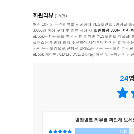
읽으면 확실히 그렇다. 1장에는 저자가 레지던트 
--- p.172
회원리뷰
(25건)
한순간에 노숙자가 될 수밖에 없었던 맨해튼의 잘 나
매주 10건의 우수리뷰를 선정하여 YES포인트 3만원을 드
겪는 중이던 할아버지(37쪽), 유일한 혈육을 믿고 
3,000원 이상 구매 후 리뷰 작성 시
일반회원 300원, 마니아
먹거리가 필요해 병원 응급실에 찾아든 노숙자와 그의
eBook은 다운로드 후 작성한 리뷰만 YES포인트 지급됩니
클래스는 첫번째 회차 주문확정 시점부터 마지막 회차 주문
사락 독서모임으로 진행된 클래스는 사락 독서모임 게시판
‘노숙자’, ‘약물 중독’, ‘이민자’, ‘정신 질환자
eBook 페이백, CD/LP, DVD/Blu-ray, 패션 및 판매금
아팠으며 왜 힘든지는 소거되어 있다. 1장에서 
조현병으로 일상을 영위하는 것이 거의 불가능한 
자신의 모습이 담긴 액자를 담아 들고 다니는 할
24
명
청년이 있다.
사람 도서관 사서인 저자가 안내하는 ‘사람 책’을 
될 것이다. 뿐만 아니라 누군가를 특정 단어로 퉁 
문제다, 정신질환자는 위험하다, 이민자도 위험하다
별점별로 리뷰를 확인해 보세
공감 능력 제로 사회에 던지는 묵직한 질문
60%