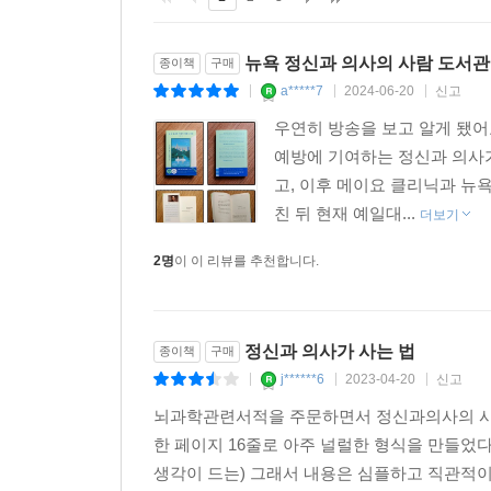
마지막에 교수는 “주제넘는 조언을 해도 되겠냐”며 
이상 응급실을 찾지 않았다.(112쪽)
뉴욕 정신과 의사의 사람 도서관
종이책
구매
a*****7
2024-06-20
신고
|
|
|
이 일은 저자에게 ‘경험하지 않아도, 공감할 수 있
우연히 방송을 보고 알게 됐
의지, 노력에 의해 발달시킬 수 있는 영역이라고.(1
예방에 기여하는 정신과 의사
‘타인의 권리를 지키는 일이 곧 내 권리를 함께 지키
고, 이후 메이요 클리닉과 뉴
그런 의미에서 공감의 가능성을 일깨우는 이 책을 읽
친 뒤 현재 예일대...
더보기
낙인은 어떻게 당사자를 습격하는가
2명
이 이 리뷰를 추천합니다.
어떻게 하면 멈출 수 있는가
3장에서는 낙인의 세 가지 형태를 알아보고(154쪽
정신과 의사가 사는 법
종이책
구매
습격하는지, 그것에서 벗어나기 위해 우리는 무엇을
j******6
2023-04-20
신고
|
|
|
뇌과학관련서적을 주문하면서 정신과의사의 시각은
정신과 의사로서 저자는 정신 질환을 향한 낙인과 
한 페이지 16줄로 아주 널럴한 형식을 만들었
목표다. 낙인이 주는 악영향을 수없이 목격했기 
생각이 드는) 그래서 내용은 심플하고 직관적이
미루도록 한다는 데서 치명적이다.(155쪽)