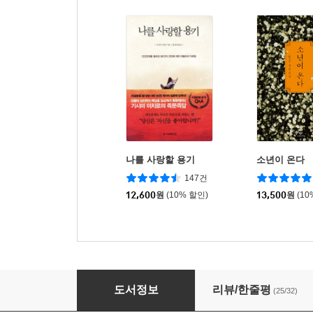
나를 사랑할 용기
소년이 온다
147건
12,600
원
(10% 할인)
13,500
원
(10
뉴욕 정신과 의사의 사람 도서관
도서정보
리뷰/한줄평
(25/32)