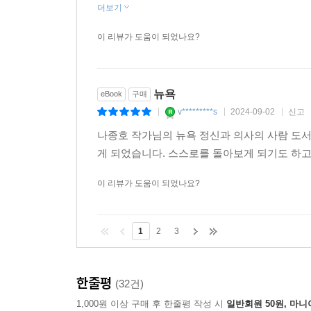
더보기
이야기는 나와 당신을 연결한다
더 많은 사람의 더 다양한 이야기에 귀 기울여야 하
이 리뷰가 도움이 되었나요?
이른바 사회적 약자 또는 소수자라 불리는 사람은 나
꼭 그렇지 않다. 때에 따라, 장소에 따라, 상황에
뉴욕
eBook
구매
살아가던 저자가, 미국으로 건너가면서 소수 인종의
v*********s
2024-09-02
신고
|
|
|
나종호 작가님의 뉴욕 정신과 의사의 사람 도서
그렇기 때문에 뉴욕 정신과 의사이자 사람 도서관 
게 되었습니다. 스스로를 돌아보게 되기도 하고
그들과 연결되는 일은 다른 누구를 위해서가 아닌 
있는 기회를 만드는 일이기 때문에.
이 리뷰가 도움이 되었나요?
이 책을 읽은 뒤 일상에서 나와 다른 누군가를 만
멈추고 그의 이야기에 귀를 기울일 수 있다면, 
1
2
3
“우리가 사는 세상은 정말로 그만큼 나아질” 것이다.
한줄평
(32건)
1,000원 이상 구매 후 한줄평 작성 시
일반회원 50원, 마니