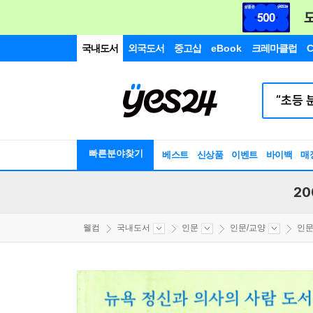
국내도서
외국도서
중고샵
eBook
크레마클럽
C
빠른분야찾기
베스트
신상품
이벤트
바이백
매
20
웰컴
국내도서
인문
인문/교양
인