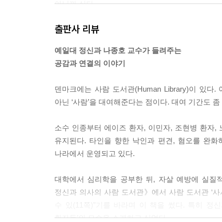
아닐까 싶다.
--- p.67
출판사 리뷰
누구나 자신과 매우 다른 배경의 사람보다는 유사점
예일대 정신과 나종호 교수가 들려주는
하고자 하는 의지를 필요로 하기 때문이다. 응급
공감과 연결의 이야기
가 좀 더 수월했을지도 모른다. 같은 알코올중독이라
야?’)과 의사 출신의 환자가 술로 스스로를 달래게
덴마크에는 사람 도서관(Human Library)이 
을 것이다.
아닌 ‘사람’을 대여해준다는 점이다. 대여 기간도 좀 
--- p.97~98
소수 인종부터 에이즈 환자, 이민자, 조현병 환자,
동정심은 고통을 겪고 있는 주체의 아픔을 이해하는
유지된다. 타인을 향한 낙인과 편견, 혐오를 완화
입하지는 않는다. 따라서 동정심은 나와 고통을 느끼
나라에서 운영되고 있다.
보고 생각하는 것이다. 그 사람의 신발을 신고 걸
고 덜어낼 수 있다. 진심 어린 공감은 타인의 고통
대학에서 심리학을 공부한 뒤, 자살 예방에 실질
력이다.
정신과 의사의 사람 도서관》에서 사람 도서관 ‘사
--- p.119
수 있(11쪽)”기를 바라며 이 책을 썼다. 특히 
환자들’의 모습을 소개하고 싶었다.