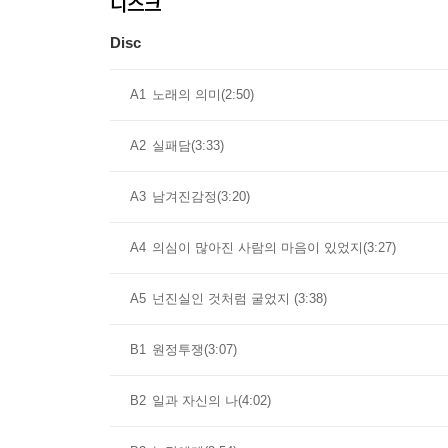
디스크
Disc
A1
노래의 의미(2:50)
A2
실패담(3:33)
A3
남겨진감정(3:20)
A4
의심이 많아진 사람의 마음이 있었지(3:27)
A5
넌진실인 것처럼 굴었지 (3:38)
B1
원정투쟁(3:07)
B2
일과 자신의 나(4:02)