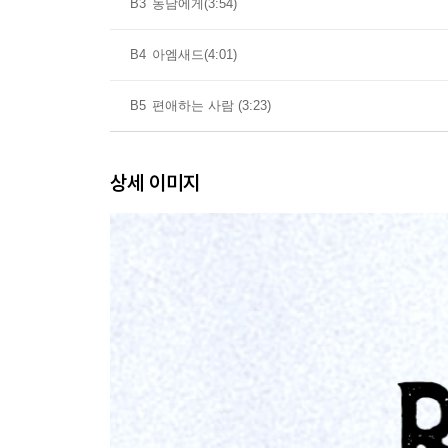
B3
농담에게(3:54)
B4
아엠새드(4:01)
B5
편애하는 사람 (3:23)
상세 이미지