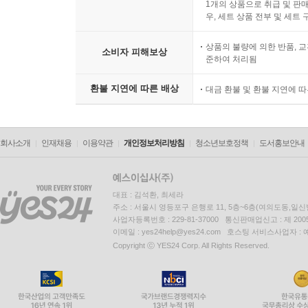
1개의 상품으로 취급 및 판매
우, 세트 상품 전부 및 세트
상품의 불량에 의한 반품, 교
소비자 피해보상
준하여 처리됨
환불 지연에 따른 배상
대금 환불 및 환불 지연에 
회사소개
인재채용
이용약관
개인정보처리방침
청소년보호정책
도서홍보안내
대표 : 김석환, 최세라
주소 : 서울시 영등포구 은행로 11, 5층~6층(여의도동,일신
사업자등록번호 : 229-81-37000 통신판매업신고 : 제 200
이메일 : yes24help@yes24.com 호스팅 서비스사업자 :
Copyright ⓒ YES24 Corp. All Rights Reserved.