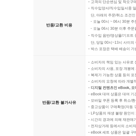
고객의 단순변심 및 착오구
직수입양서/직수입일서중 일
단, 아래의 주문/취소 조건인
오늘 00시 ~ 06시 30분 
반품/교환 비용
오늘 06시 30분 이후 주문
직수입 음반/영상물/기프트 
단, 당일 00시~13시 사이
박스 포장은 택배 배송이 가
소비자의 책임 있는 사유로 
소비자의 사용, 포장 개봉에 
복제가 가능한 상품 등의 포장을 
소비자의 요청에 따라 개별
디지털 컨텐츠인 eBook, 
eBook 대여 상품은 대여 기
모바일 쿠폰 등록 후 취소/환
반품/교환 불가사유
중고상품이 구매확정(자동 
LP상품의 재생 불량 원인이 기
시간의 경과에 의해 재판매가
전자상거래 등에서의 소비자
eBook 세트 상품은 일괄 