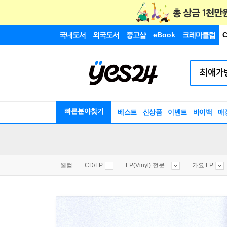
국내도서
외국도서
중고샵
eBook
크레마클럽
C
빠른분야찾기
베스트
신상품
이벤트
바이백
매
웰컴
CD/LP
LP(Vinyl) 전문...
가요 LP