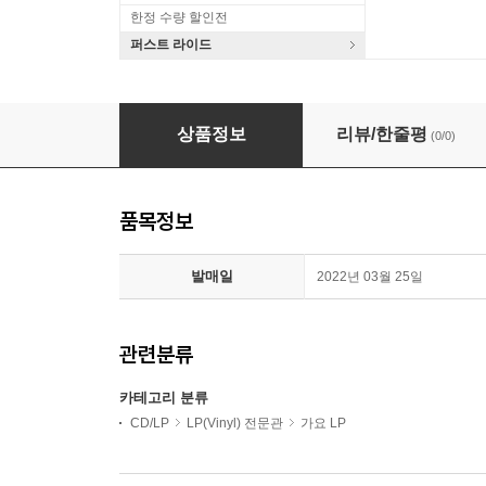
한정 수량 할인전
퍼스트 라이드
김제형 - 1집 사치 [LP]
상품정보
리뷰/한줄평
(0/0)
품목정보
발매일
2022년 03월 25일
관련분류
카테고리 분류
CD/LP
LP(Vinyl) 전문관
가요 LP