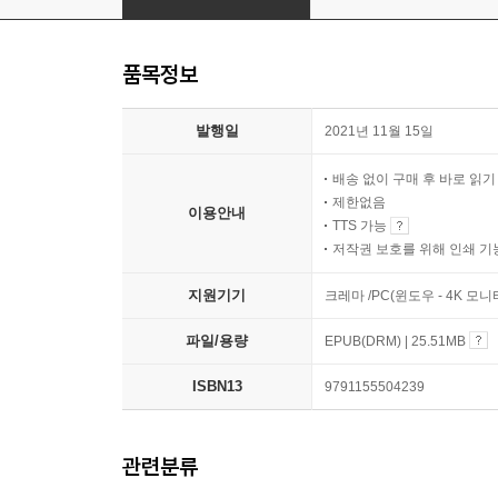
품목정보
발행일
2021년 11월 15일
배송 없이 구매 후 바로 읽
제한없음
이용안내
TTS 가능
저작권 보호를 위해 인쇄 기
지원기기
크레마 /PC(윈도우 - 4K 모
파일/용량
EPUB(DRM) | 25.51MB
ISBN13
9791155504239
관련분류