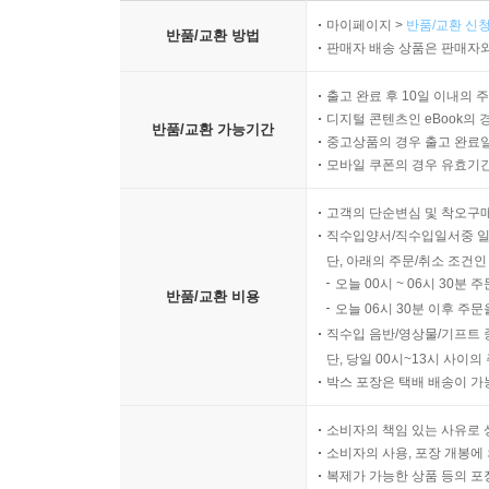
마이페이지 >
반품/교환 신청
반품/교환 방법
판매자 배송 상품은 판매자와
출고 완료 후 10일 이내의 
디지털 콘텐츠인 eBook의 
반품/교환 가능기간
중고상품의 경우 출고 완료일
모바일 쿠폰의 경우 유효기간(
고객의 단순변심 및 착오구
직수입양서/직수입일서중 일
단, 아래의 주문/취소 조건인
오늘 00시 ~ 06시 30분 
반품/교환 비용
오늘 06시 30분 이후 주문
직수입 음반/영상물/기프트 
단, 당일 00시~13시 사이
박스 포장은 택배 배송이 가
소비자의 책임 있는 사유로 
소비자의 사용, 포장 개봉에 
복제가 가능한 상품 등의 포장을 