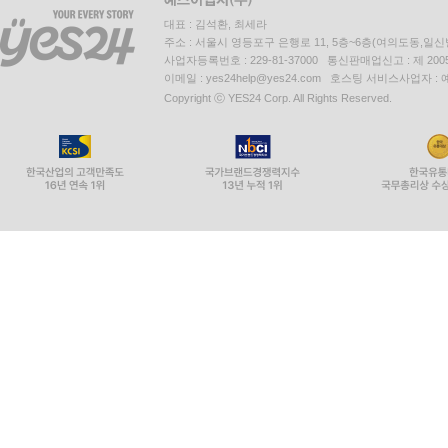
대표 : 김석환, 최세라
주소 : 서울시 영등포구 은행로 11, 5층~6층(여의도동,일신
사업자등록번호 : 229-81-37000 통신판매업신고 : 제 200
이메일 : yes24help@yes24.com 호스팅 서비스사업자 :
Copyright ⓒ YES24 Corp. All Rights Reserved.