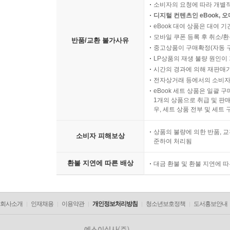
소비자의 요청에 따라 개별
디지털 컨텐츠인 eBook, 
eBook 대여 상품은 대여 기
모바일 쿠폰 등록 후 취소/환
반품/교환 불가사유
중고상품이 구매확정(자동 
LP상품의 재생 불량 원인이 기
시간의 경과에 의해 재판매가
전자상거래 등에서의 소비자
eBook 세트 상품은 일괄 
1개의 상품으로 취급 및 판매
우, 세트 상품 전부 및 세트
상품의 불량에 의한 반품, 교
소비자 피해보상
준하여 처리됨
환불 지연에 따른 배상
대금 환불 및 환불 지연에 
회사소개
인재채용
이용약관
개인정보처리방침
청소년보호정책
도서홍보안내