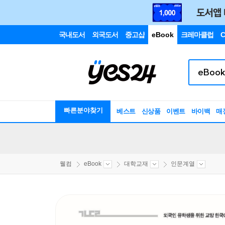
국내도서
외국도서
중고샵
eBook
크레마클럽
C
빠른분야찾기
베스트
신상품
이벤트
바이백
매
웰컴
eBook
대학교재
인문계열