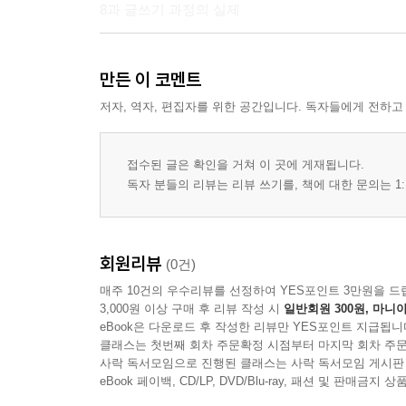
8과 글쓰기 과정의 실제
만든 이 코멘트
제2부 학문 목적 글쓰기
저자, 역자, 편집자를 위한 공간입니다. 독자들에게 전하고
9과 보고서의 구상
10과 보고서의 글감 구체화
접수된 글은 확인을 거쳐 이 곳에 게재됩니다.
11과 보고서의 자료 찾기와 정리
독자 분들의 리뷰는 리뷰 쓰기를, 책에 대한 문의는 1:
12과 보고서의 제목과 목차
13과 보고서의 초고 작성
14과 보고서의 서론
회원리뷰
(0건)
15과 보고서의 결론
매주 10건의 우수리뷰를 선정하여 YES포인트 3만원을 드
3,000원 이상 구매 후 리뷰 작성 시
일반회원 300원, 마니아
부록
eBook은 다운로드 후 작성한 리뷰만 YES포인트 지급됩니
참고 문헌
클래스는 첫번째 회차 주문확정 시점부터 마지막 회차 주문
사락 독서모임으로 진행된 클래스는 사락 독서모임 게시판
eBook 페이백, CD/LP, DVD/Blu-ray, 패션 및 판매금