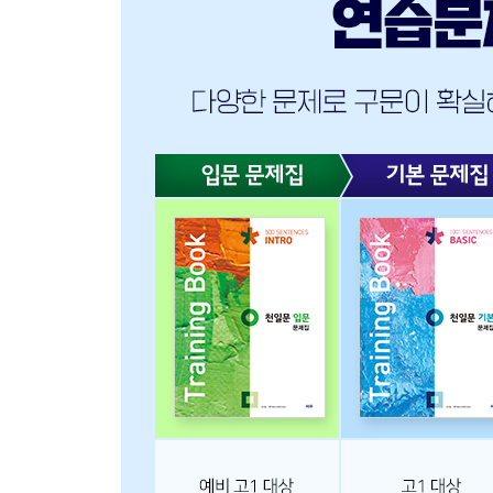
Unit 74 시간을 나타내는 부사절Ⅱ
Unit 75 이유/원인을 나타내는 부사절
Unit 76 조건을 나타내는 부사절
Unit 77 양보/대조를 나타내는 부사절Ⅰ
Unit 78 양보/대조를 나타내는 부사절Ⅱ
Unit 79 목적/결과를 나타내는 부사절
Unit 80 양태를 나타내는 부사절
Unit 73-80 OVERALL TEST
PART 5 주요 구문
CHAPTER 14 전명구를 동반하는 동사구문
Unit 81 동사 A from B
Unit 82 동사 A for B
Unit 83 동사 A as B
Unit 84 동사 A of B
Unit 85 동사 A to B