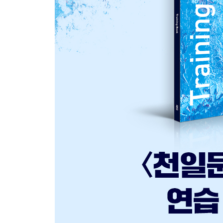
Unit 22 to부정사 목적격보어
Unit 23 원형부정사(v) 목적격보어
Unit 24 현재분사(v-ing) 목적격보어
Unit 25 과거분사(p.p.) 목적격보어
Unit 26 have+목적어+p.p.
Unit 22-26 OVERALL TEST
PART 2 서술어의 이해
CHAPTER 05 동사의 시제
Unit 27 현재시제의 다양한 의미
Unit 28 미래를 나타내는 표현
Unit 29 현재완료형/현재완료 진행형
Unit 30 과거완료형/미래완료형
Unit 31 to부정사/동명사의 완료형