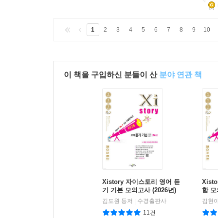
1
2
3
4
5
6
7
8
9
10
이 책을 구입하신 분들이 산
분야 연관 책
Xistory 자이스토리 영어 듣
Xis
기 기본 모의고사 (2026년)
합 모
년)
김도원 등저
수경출판사
김현아
|
11건