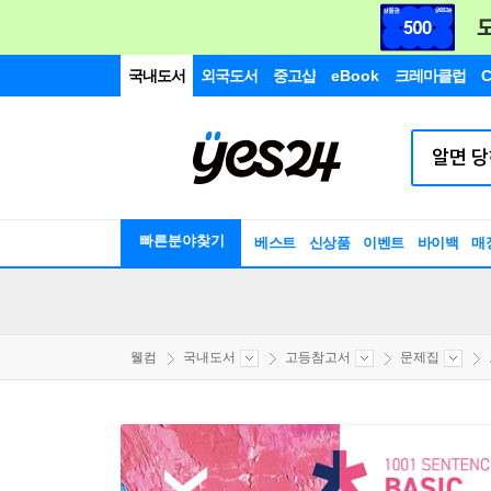
국내도서
외국도서
중고샵
eBook
크레마클럽
C
빠른분야찾기
베스트
신상품
이벤트
바이백
매
웰컴
국내도서
고등참고서
문제집