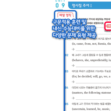
Unit 44 if+가정법 과거
Unit 45 if+should/were to
Unit 46 if+가정법 과거완료/혼합가정법
Unit 44-46 OVERALL TEST
Unit 47 if 생략 도치구문
Unit 48 S+wish+가정법
Unit 49 as if+가정법
Unit 50 가정법을 이끄는 표현
PART 3 수식어구의 이해: 준동사 중심
CHAPTER 0 9 수식어구: to부정사/분사
Unit 51 to부정사의 형용사적 수식
Unit 52 분사(v-ing/p.p.)의 형용사적 수식
Unit 53 감정 분사(v-ing/p.p.)의 형용사적 수식
Unit 54 to부정사의 부사적 수식Ⅰ