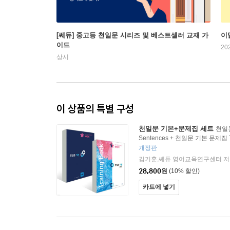
[쎄듀] 중고등 천일문 시리즈 및 베스트셀러 교재 가
이
이드
20
상시
이 상품의 특별 구성
천일문 기본+문제집 세트
천일문
Sentences + 천일문 기본 문제집 Tr
개정판
김기훈,쎄듀 영어교육연구센터 저
28,800
원
(10% 할인)
카트에 넣기