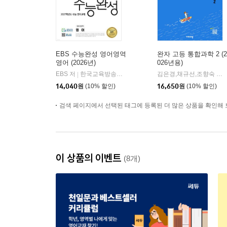
EBS 수능완성 영어영역
완자 고등 통합과학 2 (2
영어 (2026년)
026년용)
EBS 저
한국교육방송공사
김은경,채규선,조향숙 등저
|
14,040
원
(10% 할인)
16,650
원
(10% 할인)
검색 페이지에서 선택된 태그에 등록된 더 많은 상품을 확인해 
이 상품의 이벤트
(8개)