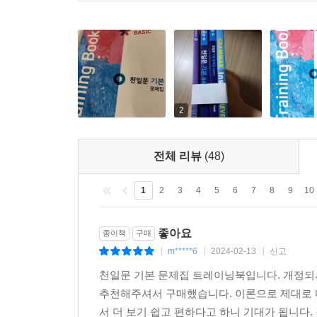
2
전체 리뷰
(48)
1
2
3
4
5
6
7
8
9
10
좋아요
종이책
구매
m*****6
2024-02-13
신고
|
|
|
천일문 기본 문제집 트레이닝북입니다. 개정되서
추천해주셔서 구매했습니다. 이론으로 제대로 
서 더 보기 쉽고 편하다고 하니 기대가 됩니다.