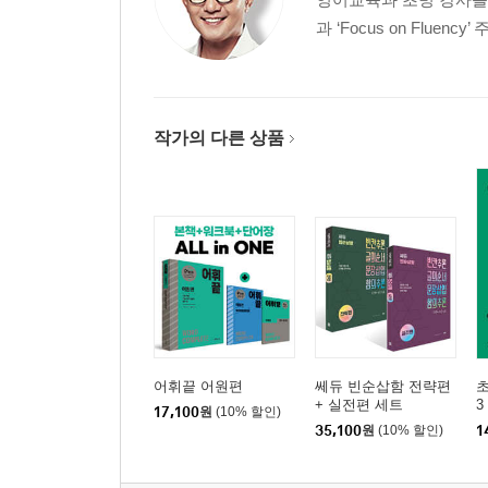
Unit 97 공통구문
과 ‘Focus on Fluen
Unit 98 삽입구문
Unit 99 동격구문
Unit 100 부정구문
Unit 101 주어를 부사로 해석해야 하는 구문
작가의 다른 상품
[책 속의 책] 정답 및 해설
어휘끝 어원편
쎄듀 빈순삽함 전략편
초
+ 실전편 세트
3
17,100
원
(10% 할인)
35,100
원
(10% 할인)
1