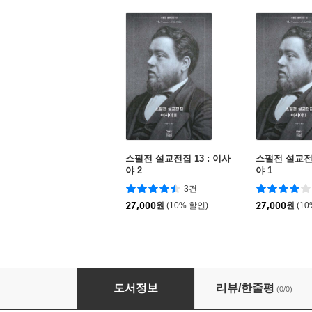
스펄전 설교전집 13 : 이사
스펄전 설교전집
야 2
야 1
3건
27,000
원
(10% 할인)
27,000
원
(1
스펄전 설교전집 14 : 이사야 3
도서정보
리뷰/한줄평
(0/0)