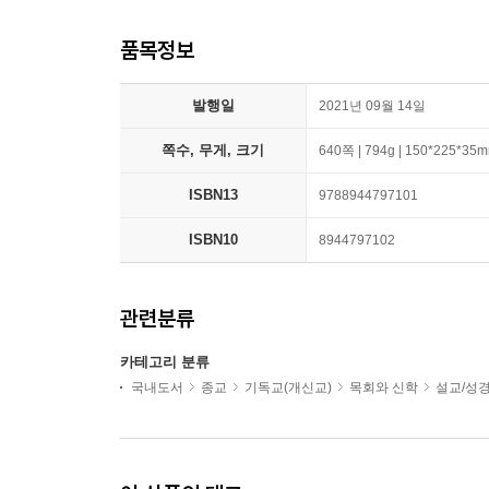
품목정보
발행일
2021년 09월 14일
쪽수, 무게, 크기
640쪽 | 794g | 150*225*35
ISBN13
9788944797101
ISBN10
8944797102
관련분류
카테고리 분류
국내도서
종교
기독교(개신교)
목회와 신학
설교/성