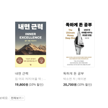
내면 근력
독하게 돈 공부
히읏
짐 머피 저/지여울 역
윌북(willbook)
박소연 저
메이븐
|
|
|
19,800
원
(10% 할인)
20,700
원
(10% 할인)
보세요.
전체보기