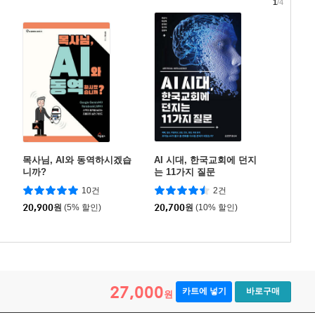
1
/4
목사님, AI와 동역하시겠습
AI 시대, 한국교회에 던지
니까?
는 11가지 질문
10건
2건
20,900
원
(5% 할인)
20,700
원
(10% 할인)
27,000
카트에 넣기
바로구매
원