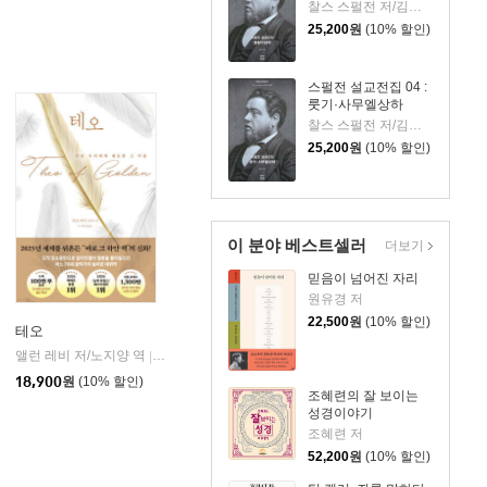
찰스 스펄전 저/김원주 역
25,200
원
(10% 할인)
스펄전 설교전집 04 :
룻기·사무엘상하
찰스 스펄전 저/김원주 역
25,200
원
(10% 할인)
이 분야 베스트셀러
더보기
믿음이 넘어진 자리
원유경 저
22,500
원
(10% 할인)
테오
앨런 레비 저/노지양 역
오팬하우스
|
18,900
원
(10% 할인)
조혜련의 잘 보이는
성경이야기
조혜련 저
52,200
원
(10% 할인)