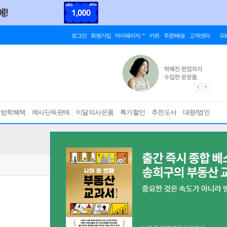
로그인
회원가입
마이페이지
카트
주문/배송
고객센터
Gl
름방학혜택
예사단독판매
이달의사은품
특가할인
추천도서
대량/법인