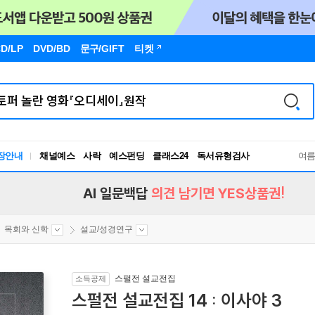
D/LP
DVD/BD
문구
/GIFT
티켓
장안내
채널예스
사락
예스펀딩
클래스24
독서유형검사
여
RBTI Lab
독서유형검사
AI 일문백답
의견 남기면 YES상품권!
목회와 신학
설교/성경연구
스펄전 설교전집
소득공제
스펄전 설교전집 14 : 이사야 3