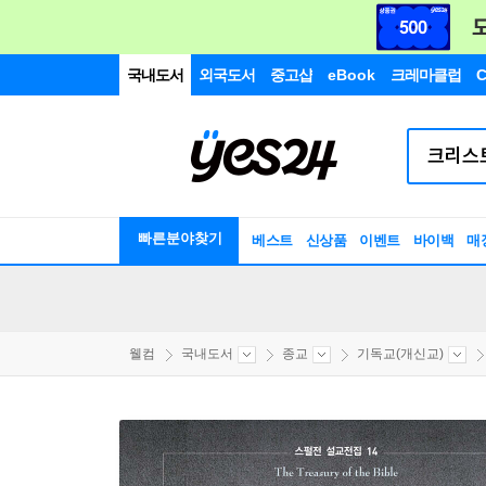
국내도서
외국도서
중고샵
eBook
크레마클럽
C
빠른분야찾기
베스트
신상품
이벤트
바이백
매
웰컴
국내도서
종교
기독교(개신교)