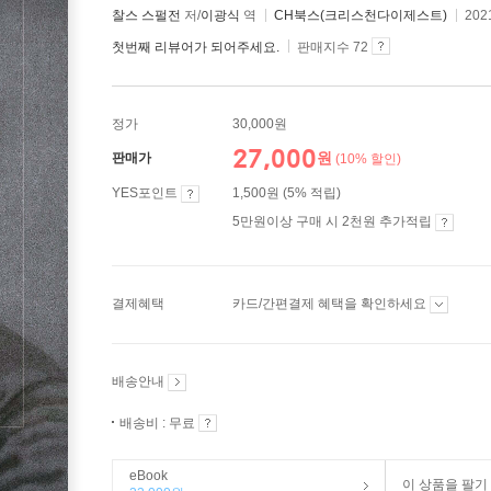
찰스 스펄전
저/
이광식
역
CH북스(크리스천다이제스트)
202
첫번째 리뷰어가 되어주세요.
판매지수 72
정가
30,000원
27,000
원
판매가
(10% 할인)
YES포인트
1,500원 (5% 적립)
5만원이상 구매 시 2천원 추가적립
결제혜택
카드/간편결제 혜택을 확인하세요
배송안내
배송비 : 무료
eBook
이 상품을 팔기