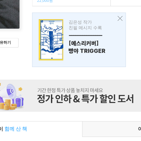
22,000원
김은성 작가
친필 메시지 수록
---------------
[예스리커버]
유하기
빵야 TRIGGER
들이
함께 산 책