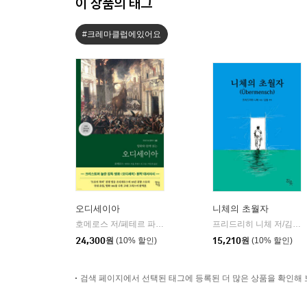
이 상품의 태그
#크레마클럽에있어요
오디세이아
니체의 초월자
호메로스 저/페테르 파울 루벤스 그림/박문재 역
현대지성
프리드리히 니체 저/김철 편역
|
24,300
원
(10% 할인)
15,210
원
(10% 할인)
검색 페이지에서 선택된 태그에 등록된 더 많은 상품을 확인해 