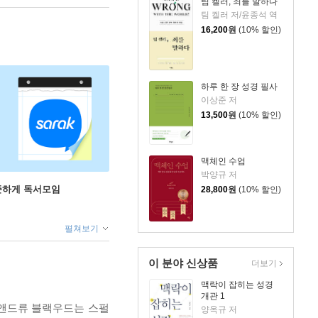
팀 켈러, 죄를 말하다
팀 켈러 저/윤종석 역
16,200
원
(10% 할인)
하루 한 장 성경 필사
이상준 저
13,500
원
(10% 할인)
맥체인 수업
박양규 저
꾸준하게 독서모임
28,800
원
(10% 할인)
펼쳐보기
이 분야 신상품
더보기
맥락이 잡히는 성경
개관 1
 앤드류 블랙우드는 스펄
양옥규 저