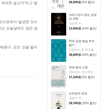
28,500
원
(5% 할인)
 위대한 설교자”라고 말
크리스천이 읽는 성경
과 과학
펄전으로부터 발생한 것이
김상국 저
교는 오늘날에도 많은 설
13,500
원
(10% 할인)
ESV 성경 해설 주석
욥기
배웠다. 모든 것을 팔아
더글러스 숀 오도넬 저/이언 두기드,제이 스클라,제임스 해밀턴 편/홍병룡 역
36,000
원
(10% 할인)
유배 중의 신앙
데이비드 반드루넨 저/권대영 역
17,100
원
(5% 할인)
도덕경과 성경
김광수 저
29,700
원
(10% 할인)