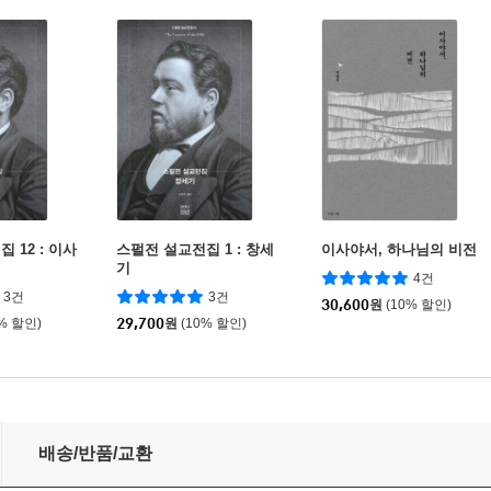
 12 : 이사
스펄전 설교전집 1 : 창세
이사야서, 하나님의 비전
기
4건
3건
3건
30,600
원
(10% 할인)
0% 할인)
29,700
원
(10% 할인)
배송/반품/교환