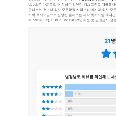
이 책에 담긴 다양한 브랜드 사례는 독자들의 
사람은 회사를 믿지 않는다. 사람은 사람을 믿는다.
eBook은 다운로드 후 작성한 리뷰만 YES포인트 지급됩니
포지셔닝한 룰루레몬을 비롯해 펩시, 할리 데이비슨,
낼 때, 소비자들은 그 목소리가 위에서부터, 회사
클래스는 첫번째 회차 주문확정 시점부터 마지막 회차 주문
볼 수 있다. 그뿐만 아니라 저자는 마케터 개인의 
사락 독서모임으로 진행된 클래스는 사락 독서모임 게시판
책을 통해 시장에서 일어나고 있는 변화를 받아들
eBook 페이백, CD/LP, DVD/Blu-ray, 패션 및 판매금
밀레니얼 세대에게는 의미가 중요하다. 어떻게 하면 
있을 것이다.
발함으로써 그렇게 할 수 있다. 실적이 좋은 브랜드
--- 「의미와 가치를 찾아서」 중에서
21
명
“당신이 브랜드를 구축하고 제품을 만들면서, 심지
로운 고객 여정이 되어야 한다고 생각한다.”
“마케팅의 성공은 더 이상 단순히 금전적 이득으로 
는 겁니다.”
별점별로 리뷰를 확인해 보세
--- 「존중은 신뢰를 부른다」 중에서
10%
피츠버그로 돌아온 오닐 회장은 공장의 부서 관리
0%
임원이었으며 나중에는 회장 승진이 유력했던 인물
0%
었다. 그 누구도 회사 전체에서 촉망받던 임원이 안
0%