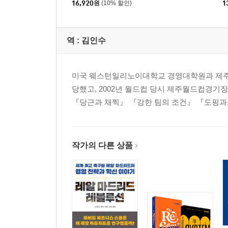
16,920
원
(10% 할인)
1
역 :
김인수
미국 웨스턴일리노이대학교 경영대학원과 제주대
당했고, 2002년 월드컵 당시 제주월드컵경기
『당근과 채찍』 『강한 팀의 조건』 『도핑과
작가의 다른 상품