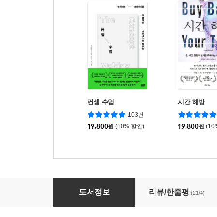
컨셉 수업
시간 해방
103건
19,800
원
(10% 할인)
19,800
원
(10
인간적인 브랜드가 살아남는다
도서정보
리뷰/한줄평
(21/4)