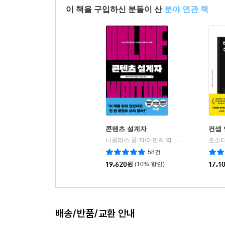
이 책을 구입하신 분들이 산
분야 연관 책
콘텐츠 설계자
컨셉 
니콜라스 콜 저/이민희 역
윌북(willbook)
|
58건
19,620
원
(10% 할인)
17,1
배송/반품/교환 안내