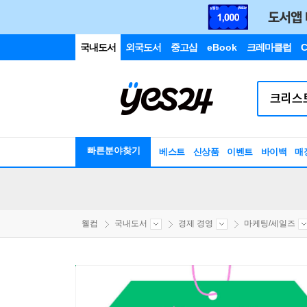
국내도서
외국도서
중고샵
eBook
크레마클럽
C
빠른분야찾기
베스트
신상품
이벤트
바이백
매
웰컴
국내도서
경제 경영
마케팅/세일즈