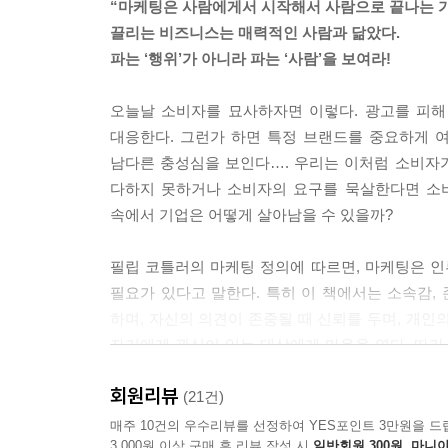
“마케팅은 사람에게서 시작해서 사람으로 끝나는 가
우리는 소비자 여정을 소유하지 않는다. 소비자 여
끌리는 비즈니스는 매력적인 사람과 닮았다.
제품의 이야기를 대화의 소용돌이 속으로 끌고 갈 수
파는 ‘행위’가 아니라 파는 ‘사람’을 보여라!
--- 「충성심의 종말 그리고 사랑」 중에서
오늘날 소비자를 묘사하자면 이렇다. 광고를 피해
느리지만 꾸준하게 광고가 없는 세상을 향해 나아가는
대응한다. 그런가 하면 특정 브랜드를 중요하게 
야기다. 진정한 보살핌, 동정심, 지역 사회와의 연
남다른 충성심을 보인다…. 우리는 이처럼 소비자가
이런 것이 우리가 혼자가 아니라는 것을 깨닫고 소
다하지 못하거나 소비자의 요구를 묵살한다면 소비
속에서 기업은 어떻게 살아남을 수 있을까?
룰루레몬은 매장 직원들에게 운동 목표와 운동 요령
동을 함께 하는 친구로 받아들인다(실제로 직원들에
필립 코틀러의 마케팅 정의에 따르면, 마케팅은 인
야기할 때 귀 기울여 들어주고 함께 대화를 나누며
필요가 있다고 말한다. 특히 이 책에서는 소속감,
하며, 자신의 의견이 존중될 때 신뢰를 두며, 개인
“선호” 그룹은 자신의 정체성을 내세우기 위해 “혐오”
자기에게 관심이 있는 대상에게 마음을 연다. 따라
다. 애플(Apple) 마니아들은 마이크로소프트(Micro
지속적인 관심을 보여주고, 친구처럼 편안하게 어
티란 곧 경쟁이며 최후의 방어선인 셈이다.
회원리뷰
얻을 수 있다.
(21건)
--- 「소속감, 인간의 가장 큰 욕구」 중에서
매주 10건의 우수리뷰를 선정하여 YES포인트 3만원을 드
3,000원 이상 구매 후 리뷰 작성 시
일반회원 300원, 마니아