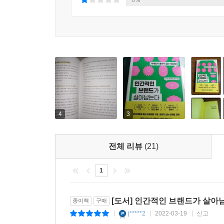
--- 「조직이 바뀌어야 한다」 중에서
4
3
전체 리뷰
(21)
1
[도서] 인간적인 브랜드가 살아
종이책
구매
j*****2
2022-03-19
신고
|
|
|