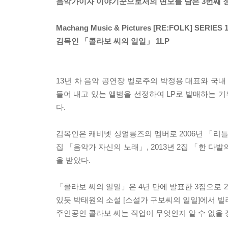
음악가이자 이야기꾼으로서의 면모를 담은 3번째 
Machang Music & Pictures [RE:FOLK] SERIES 
김목인 「콜라보 씨의 일일」 1LP
13년 차 음악 공연장 벨로주의 박정용 대표와 국내
들어 내고 있는 앨범을 선정하여 LP로 발매하는 기획 
다.
김목인은 캐비넷 싱얼롱즈의 멤버로 2006년 「리틀
집 「음악가 자신의 노래」, 2013년 2집 「한 다
을 받았다.
「콜라보 씨의 일일」은 4년 만에 발표한 3집으로 
있듯 박태원의 소설 [소설가 구보씨의 일일]에서 빌
주인공인 콜라보 씨는 직업이 무엇인지 알 수 없을 