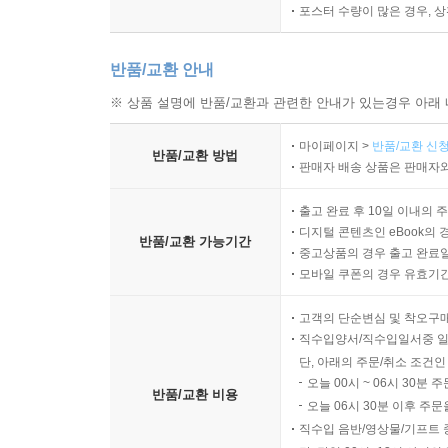
포스터 수량이 많은 경우, 
반품/교환 안내
※ 상품 설명에 반품/교환과 관련한 안내가 있는경우 아래 
마이페이지 >
반품/교환 신청
반품/교환 방법
판매자 배송 상품은 판매자와
출고 완료 후 10일 이내의 
디지털 콘텐츠인 eBook의 
반품/교환 가능기간
중고상품의 경우 출고 완료일
모바일 쿠폰의 경우 유효기간(
고객의 단순변심 및 착오구
직수입양서/직수입일서중 일
단, 아래의 주문/취소 조건인
오늘 00시 ~ 06시 30분 
반품/교환 비용
오늘 06시 30분 이후 주문
직수입 음반/영상물/기프트 