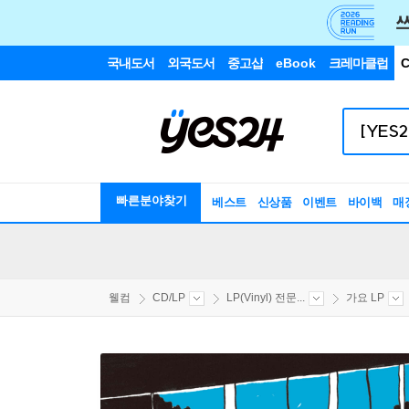
국내도서
외국도서
중고샵
eBook
크레마클럽
C
빠른분야찾기
베스트
신상품
이벤트
바이백
매
웰컴
CD/LP
LP(Vinyl) 전문...
가요 LP