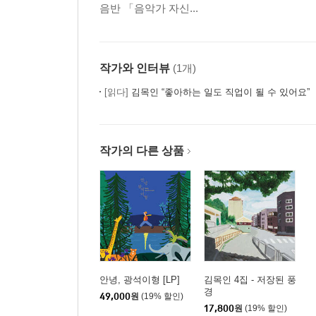
음반 「음악가 자신...
작가와 인터뷰
(1개)
[읽다]
김목인 “좋아하는 일도 직업이 될 수 있어요”
작가의 다른 상품
안녕, 광석이형 [LP]
김목인 4집 - 저장된 풍
경
49,000
원
(19% 할인)
17,800
원
(19% 할인)