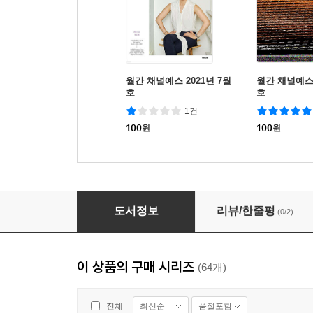
월간 채널예스 2021년 7월
월간 채널예스 
호
호
1건
100
원
100
원
월간 채널예스 2021년 6월호
도서정보
리뷰/한줄평
(0/2)
이 상품의 구매 시리즈
(64개)
최신순
품절포함
전체