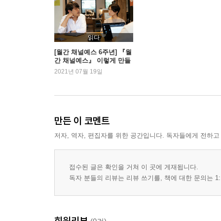
56 오지은의 가끔은 좋은 일도 있다 나는 ‘영원한 
58 이원흥의 카피라이터와 문장 고양이, 박완서, 
60 생각의 여름, 글이 되는 노래 새처럼 새로 날기
읽다
62 김화진의 선택 일기 언제나 책이 있다
[월간 채널예스 6주년] 『월
간 채널예스』 이렇게 만들
64 한승혜의 꽤 괜찮은 책 덕질의 기쁨
어집니다
2021년 07월 19일
66 정현주의 그래도 서점 헛되이 유명해지지 않고 
Interview
68 신미나 벌레 먹고 짓무른 복숭아 같은 시
만든 이 코멘트
72 반유화 결국 선택은 내가 한다
저자, 역자, 편집자를 위한 공간입니다. 독자들에게 전하고
76 강주은 나는 조금 더 힘들어야겠다고 생각한다
80 오늘의 작가 맹장미, 결혼, 로그아웃하시겠습니
82 책 짓는 사람 이재현, 저자의 첫 목소리를 놓치지
접수된 글은 확인을 거쳐 이 곳에 게재됩니다.
독자 분들의 리뷰는 리뷰 쓰기를, 책에 대한 문의는 1:
Review
86 책읽아웃 윤이나 작가, 강지혜 시인
90 나도, 에세이스트 아홉 달 그리고 하루짜리 헛수
회원리뷰