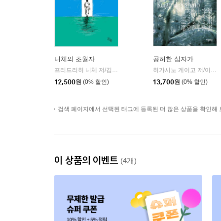
니체의 초월자
공허한 십자가
프리드리히 니체 저/김철 편역
히읏
히가시노 게이고 저/이선희 역
|
12,500
원
(0% 할인)
13,700
원
(0% 할인)
검색 페이지에서 선택된 태그에 등록된 더 많은 상품을 확인해 
이 상품의 이벤트
(4개)