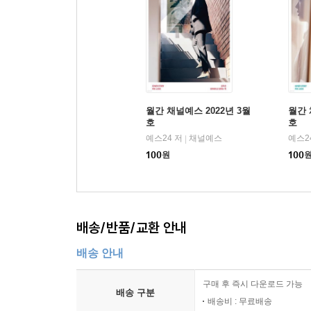
월간 채널예스 2022년 3월
월간 
호
호
예스24 저
채널예스
예스2
|
100
원
100
배송/반품/교환 안내
배송 안내
구매 후 즉시 다운로드 가능
배송 구분
배송비 : 무료배송