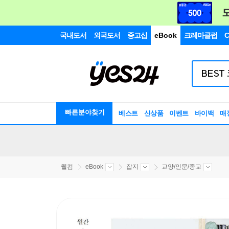
국내도서
외국도서
중고샵
eBook
크레마클럽
C
빠른분야찾기
베스트
신상품
이벤트
바이백
매
웰컴
eBook
잡지
교양/인문/종교