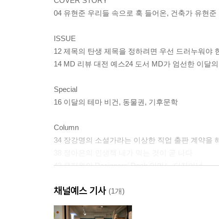
COVER STORY
04 유현준 우리들 속으로 훅 들어온, 건축가 유현준
ISSUE
12 제목의 탄생 제목을 정하려면 우선 드러누워야 
14 MD 리뷰 대전 예스24 도서 MD가 엄선한 이달의
Special
16 이달의 테마 비건, 동물권, 기후문학
Column
34 장강명의 소설가라는 이상한 직업 출판 계약을
38 정아은의 인생책 내가 먹는 것이 곧 나다
42 유지원의 Designers’ Desk 안마노 디자이너
46 지웅배의 은하수 책방 인류의 우주 탐사는 제대
채널예스 기사
나아가고 있는가?
(1개)
48 김용언의 한밤에 읽는 장르소설 피와 눈물로 흠
52 수신지가 사랑에 빠진 그림책 안녕! 잘 지내. 특