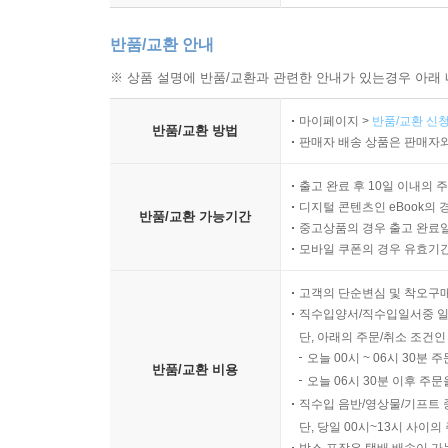
반품/교환 안내
※ 상품 설명에 반품/교환과 관련한 안내가 있는경우 아래 
마이페이지 >
반품/교환 신청
반품/교환 방법
판매자 배송 상품은 판매자와
출고 완료 후 10일 이내의 
디지털 콘텐츠인 eBook의 
반품/교환 가능기간
중고상품의 경우 출고 완료일
모바일 쿠폰의 경우 유효기간(
고객의 단순변심 및 착오구
직수입양서/직수입일서중 일
단, 아래의 주문/취소 조건인
오늘 00시 ~ 06시 30분 
반품/교환 비용
오늘 06시 30분 이후 주문
직수입 음반/영상물/기프트 
단, 당일 00시~13시 사이