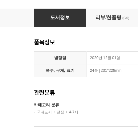
타요타요A + 타요타요B 전20권
도서정보
리뷰/한줄평
(0/0)
품목정보
발행일
2020년 12월 01일
쪽수, 무게, 크기
24쪽 | 231*228mm
관련분류
카테고리 분류
국내도서
전집
4-7세