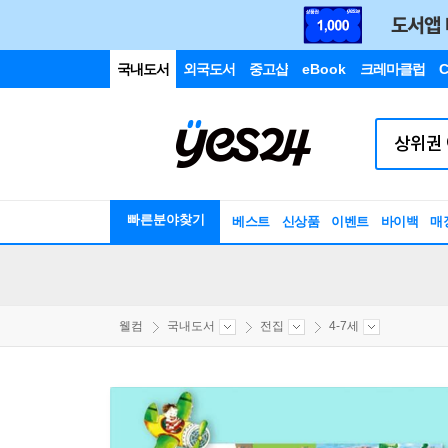
국내도서
외국도서
중고샵
eBook
크레마클럽
C
빠른분야찾기
베스트
신상품
이벤트
바이백
매
웰컴
국내도서
전집
4-7세