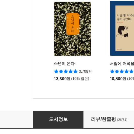
소년이 온다
서랍에 저녁을
3,708건
13,500
원
(10% 할인)
10,800
원
(10
모든 날에 모든 순간에 위로를 보낸다
도서정보
리뷰/한줄평
(26/31)