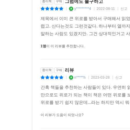
그럼에도 불구하고
종이책
구매
y*********4
2022-08-11
신고
|
|
|
누구도 의지하기 어려운 인생 속에서
제목에서 이미 큰 위로를 받아서 구매해서 읽었
고마운 사람을 만나게 될 때가 있다
렵고. 산다는것도 그런것같다. 하나부터 열까지
나에게 무언가를 바라지 않고
말하는 사람도 있겠지만. 그건 상대적인거고 사람
부디 내가 좋기를 바라기에
큰 의지가 되는 사람
1명
이 이 리뷰를 추천합니다.
--- p.97
오랜 관계를 위해서는
리뷰
종이책
구매
모든 관계에 적당한 거리가 필요합니다.
n*****h
2023-03-28
신고
|
|
|
자신에게 집중할수록
간혹 책들을 추천하는 사람들이 있다. 우연히 
관계는 더 좋아집니다.
만으로도 위로가 되는 책이 책은 어떤 위로를 보
미움도 서운함도 줄어들고
위로를 받기 쉽지 않은데...라는 하지만 역시 
이해가 생깁니다.
--- p.102
이 리뷰가 도움이 되었나요?
마음이 귀찮아도