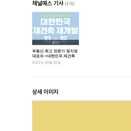
채널예스 기사
마음의 여유
(1개)
달라질 거야
삶은 고단하기에
당신 탓이 아니다
남들과 다른 시간을 보내고 있는 너에게
포기하지 말자
읽다
시간을 주자
부동산 최고 전문가 정지영
대표의 <대한민국 재건축
아름다운 것에 시작
재개발 지도>, 새롭게 1위
2021년 09월 02일
노력
왜 말하지 않았니
실패한 순간이 인생의 전부는 아니니까
상세 이미지
2부 위로를 보낸다
좋은 생각을 많이 하고 마음에 담아 두면 힘이 날 
시간이 무서울 때
삶을 오르는 너에게