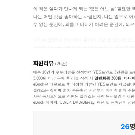
--- p.59, 「시간을 주자」 중에서
이 책은 살다가 만나게 되는 ‘힘든 어느 날’ 필요한 
나는 어떤 것을 좋아하는 사람인지, 나는 앞으로 어
의미를 두지 마
수 없는 순간에, 괴롭고 버티기 어려운 순간에, 외로
의미를 두지 않으면 아무것도 아니야
--- p.62
저자는 말한다. 당신에게 주어진 시간을 열심히 살고
당신의 빛나는 시절들이 더 빛날 수 있게, 그리고 지
당신이 아름다운 사람이기에
원하는 곳을 향해 가라고.
당신이 태어날 때부터
회원리뷰
바람처럼 거침없이 나아갈 수 있는 용기와 위로와 
(26건)
아름다운 이야기는 시작되었다
매주 10건의 우수리뷰를 선정하여 YES포인트 3만원을 드
3,000원 이상 구매 후 리뷰 작성 시
일반회원 300원, 마니아
앞으로도 당신은
eBook은 다운로드 후 작성한 리뷰만 YES포인트 지급됩니
어떤 모습이어도 아름답다
클래스는 첫번째 회차 주문확정 시점부터 마지막 회차 주문
사락 독서모임으로 진행된 클래스는 사락 독서모임 게시판
eBook 페이백, CD/LP, DVD/Blu-ray, 패션 및 판매금
아름다운 이야기는
아직 끝나지 않았다
26
명
아름다운 이야기는