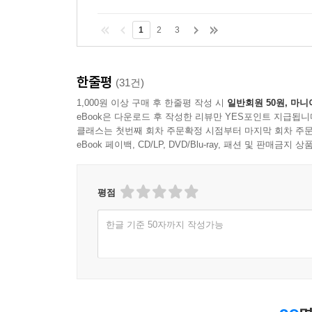
무너졌다
다시 일어서고
1
2
3
--- p.125
오늘을 자랑스럽게 기억할 수 있는 날이
한줄평
(31건)
올 거야
1,000원 이상 구매 후 한줄평 작성 시
일반회원 50원, 마니
오늘이 있었기에
eBook은 다운로드 후 작성한 리뷰만 YES포인트 지급됩니
클래스는 첫번째 회차 주문확정 시점부터 마지막 회차 주문
더욱 멋진 날을 바라보게 될 거야
eBook 페이백, CD/LP, DVD/Blu-ray, 패션 및 판매금
--- p.137, 「포기하지 마」 중에서
당신의 인생에서 힘든 일들은
평점
당신을 아프게 할 수 있을지 몰라도
당신을 쓰러뜨릴 수 없다
한글 기준 50자까지 작성가능
--- p.139
봄꽃