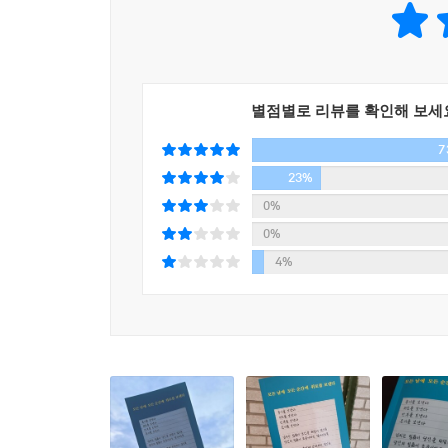
지금도 만들어지고 있다
당신이 살아가는 오늘의 모습으로부터
지나간 아름다운 일은
밤하늘에 별이 되어 당신을 비춘다.
별점별로 리뷰를 확인해 보세
--- p.64, 「아름다운 것에 시작」 중에서
7
23%
당신이 소망과 간절함을 담아
0%
노력하고 있다면
0%
당장은 이루어지지 않더라도
4%
가장 큰 행운이 당신을 따라온다.
--- p.67-68, 「노력」 중에서
시작했으면 흔들리지 말고
마음을 단단히 갖자
--- p.69