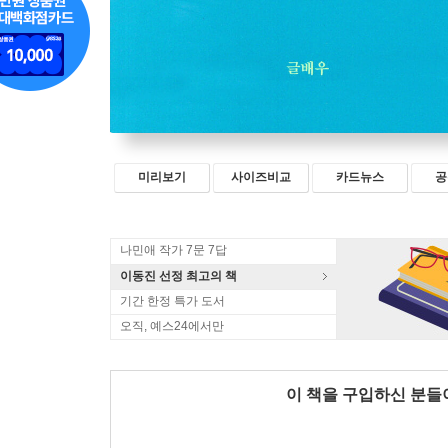
미리보기
사이즈비교
카드뉴스
공
나민애 작가 7문 7답
이동진 선정 최고의 책
기간 한정 특가 도서
오직, 예스24에서만
이 책을 구입하신 분