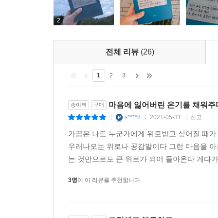
지금 당장 행복하지 않더라도
좋아하는 것들로 하나씩 바꿔 가다 보면
2
행복이 보일 거야
좋은 생각을 많이 하고
전체 리뷰
(26)
마음에 담아 두면
앞으로 살아가면서 더 힘이 날 거야.
1
2
3
--- p.81, 「좋은 생각을 많이 하고 마음에 담아 두
마음에 잃어버린 온기를 채워주
종이책
구매
너와 함께하는 삶과
s****8
2021-05-31
신고
|
|
|
삶 속에 너를
가끔은 나도 누군가에게 위로받고 싶어질 때가
사랑할 수 있었으면 좋겠어.
우러나오는 위로나 공감말이다 그런 마음을 아
--- p.84, 「삶을 오르는 너에게」 중에서
는 것만으로도 큰 위로가 되어 돌아온다 게다가 
가능성이 없어도 믿어 주세요.
3명
이 이 리뷰를 추천합니다.
그것이 어떤 가능성보다
가장 큰 가능성이 만들어 냅니다.
--- p.93