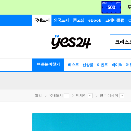
국내도서
외국도서
중고샵
eBook
크레마클럽
C
빠른분야찾기
베스트
신상품
이벤트
바이백
매
웰컴
국내도서
에세이
한국 에세이