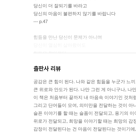
당신이 더 잘되기를 바라고
당신의 마음이 불편하지 않기를 바랍니다
--- p.47
힘듦을 만난 당신이 문제가 아니며
당신이 열심히 살아왔어도
힘듦은 찾아온다
잘 살아 내고 싶었지만
출판사 리뷰
힘듦이 찾아온다
그건 당신 탓이 아니다
공감은 큰 힘이 된다. 나와 같은 힘듦을 누군가 느끼
당신 탓이 아니다.
큰 위로와 안도가 된다. 나만 그런 게 아니구나, 나
--- p.49, 「당신 탓이 아니다」 중에서
이 책은 처음부터 끝까지 내 마음속 이야기인 것처럼
그리고 단어들이 모여, 의미만을 전달하는 것이 아니
넘어졌다면 시간을 주자
슬픈 이야기를 할 때는 슬픔이 전달되고, 용기의 이
다시 일어서기까지 시간을 주자
위로가 전달되고, 희망을 이야기할 때는 희망의 감
당장 이겨 내려고만 하지 말고
감정이 전달된다는 건 마음이 전달된다는 것이기에,
시간을 주자