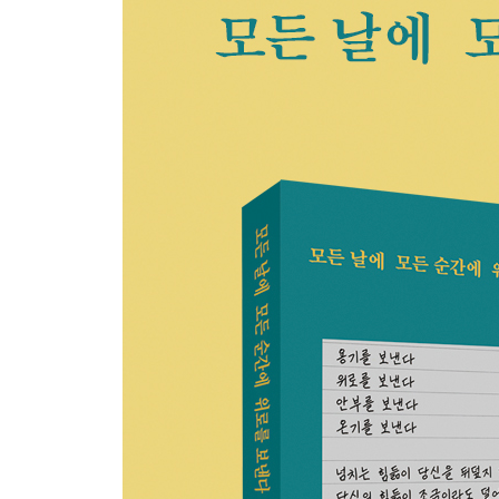
운명을 믿는다
틈
함께일 때, 혼자일 때
모든 순간이 처음이고, 삶을 배우고 있는 중이다
시간의 가치는 다르다
결말은 정해지지 않았어
용기 내서 살아 볼 거야
아무것도 안 해도 돼요
불안할 때는 멈춰요
상처
인정
이미 지나가 버린 말은 덮어 두자
포기하지 마
봄꽃
법칙을 만들지 마세요
겉으로는 아무 일 없는 것처럼 살아가지만
자신이 할 수 있는 만큼 충분히 해내고 있는 것
엄마