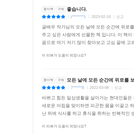
균형 잡힌 생활을 하는 것이 좋아요
좋습니다.
종이책
구매
그래야 일상에 자신감이 붙고
j********1
2023-02-10
신고
|
|
|
활력을 잃지 않을 수 있습니다
글배우 작가님의 모든 날에 모든 순간에 위로를
--- p.106
주고 싶은 사람에게 선물한 책 입니다. 이 책이
음으로 여기 저기 많이 찾아보고 고심 끝에 고르
원래 나의 가장 큰 장점은 용기였으니까
다시 용기 낼 거야
이 리뷰가 도움이 되었나요?
용기 내서 다시 해볼 거야
용기 내서 살아 볼 거야.
--- p.119, 「용기 내서 살아 볼 거야」 중에서
모든 날에 모든 순간에 위로를 
종이책
구매
7******0
2022-03-08
신고
|
|
|
때론 아무것도 안 해도 돼요
그걸 잊지 말아요.
바쁘고 힘든 일상생활을 살아가는 현대인들은 누
--- p.121, 「아무것도 안 해도 돼요」 중에서
새로운 아침을 맞이하면 피곤한 몸을 이끌고 
난 뒤에 식사를 하고 휴식을 취하는 반복적인 
무너졌다
이 리뷰가 도움이 되었나요?
다시 일어서고