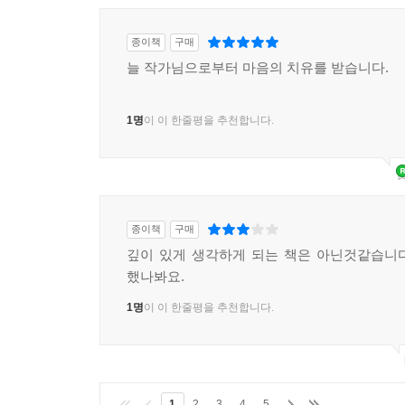
누군가에게 희망이 되기도 하는 사람
종이책
구매
당신은 봄꽃 같은 사람이다.
늘 작가님으로부터 마음의 치유를 받습니다.
--- p.142-143, 「봄꽃」 중에서
1명
이 이 한줄평을 추천합니다.
주어진 상황을 이해하고 받아들이며
새롭게 나아가는 사람이 되세요
새로운 것에 두려울 수 있겠지만
그럴수록 훨씬 더 자유로워질 것입니다
종이책
구매
그렇게 자연스럽고 멋진
깊이 있게 생각하게 되는 책은 아닌것같습니
함께하고 싶고
했나봐요.
오랫동안 곁에 있고 싶은 사람이 되세요.
--- p.147-148, 「법칙을 만들지 마세요」 중에서
1명
이 이 한줄평을 추천합니다.
자신이 할 수 있는 만큼
충분히 해내고 있는 것이다
1
2
3
4
5