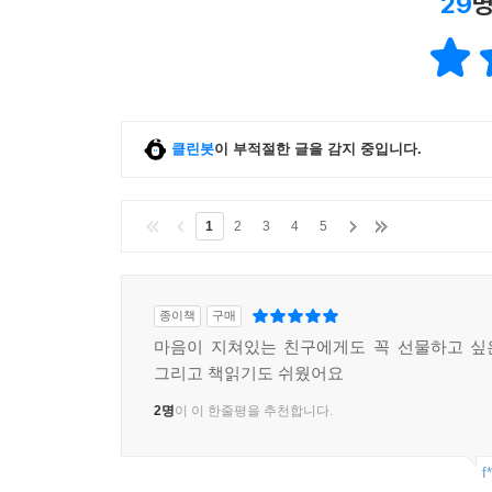
29
명
봄꽃은 겨울보다 강하다
겨울을 이기고 피어난 꽃이니까
봄꽃은 아직 완벽하게 자라지 못했다
봄은 모든 계절의 시작이기에
클린봇
이 부적절한 글을 감지 중입니다.
봄꽃은 예쁜 이름을 가졌다
1
2
3
4
5
봄꽃은 아름답다
꽃이어서 아름답고 봄이기에 아름답다
약한 듯하지만 강하며
종이책
구매
아직 완벽하지 않지만
마음이 지쳐있는 친구에게도 꼭 선물하고 싶
그리고 책읽기도 쉬웠어요
예쁜 이름을 가진 당신은 봄꽃이다
2명
이 이 한줄평을 추천합니다.
삶에 희망을 가져도 되는 사람
자신의 온기로 주위를
f
따뜻하게 할 수 있는 사람