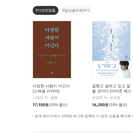
#다정한말들
#일상을위로하다
다정한 사람이 이긴다
잘했고 잘하고 있고 잘
(스페셜 리커버)
될 것이다 (아마존 베스
트셀러 기념 전면 개정
이해인 저
필름
정영욱 저
부크럼
|
|
판)
17,100
원
(10% 할인)
16,200
원
(10% 할인)
검색 페이지에서 선택된 태그에 등록된 더 많은 상품을 확인해 