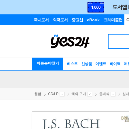
국내도서
외국도서
중고샵
eBook
크레마클럽
C
빠른분야찾기
베스트
신상품
이벤트
바이백
매
웰컴
CD/LP
해외 구매
클래식
실내