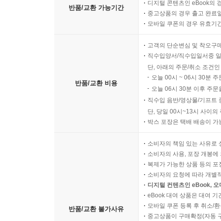
디지털 콘텐츠인 eBook의 
반품/교환 가능기간
중고상품의 경우 출고 완료일
모바일 쿠폰의 경우 유효기간(
고객의 단순변심 및 착오구
직수입양서/직수입일서중 일
단, 아래의 주문/취소 조건인
오늘 00시 ~ 06시 30분 
반품/교환 비용
오늘 06시 30분 이후 주문
직수입 음반/영상물/기프트 
단, 당일 00시~13시 사이
박스 포장은 택배 배송이 가
소비자의 책임 있는 사유로 
소비자의 사용, 포장 개봉에 
복제가 가능한 상품 등의 포장을 
소비자의 요청에 따라 개별
디지털 컨텐츠인 eBook, 
eBook 대여 상품은 대여 기
모바일 쿠폰 등록 후 취소/환
반품/교환 불가사유
중고상품이 구매확정(자동 