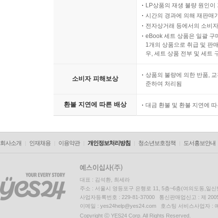
LP상품의 재생 불량 원인이 기
시간의 경과에 의해 재판매가
전자상거래 등에서의 소비자
eBook 세트 상품은 일괄 
1개의 상품으로 취급 및 판매
우, 세트 상품 전부 및 세트
상품의 불량에 의한 반품, 교
소비자 피해보상
준하여 처리됨
환불 지연에 따른 배상
대금 환불 및 환불 지연에 
회사소개
인재채용
이용약관
개인정보처리방침
청소년보호정책
도서홍보안내
대표 : 김석환, 최세라
주소 : 서울시 영등포구 은행로 11, 5층~6층(여의도동,일신
사업자등록번호 : 229-81-37000 통신판매업신고 : 제 200
이메일 : yes24help@yes24.com 호스팅 서비스사업자 :
Copyright ⓒ YES24 Corp. All Rights Reserved.