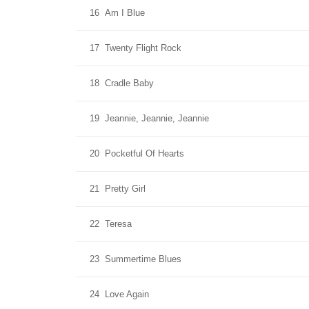
16
Am I Blue
17
Twenty Flight Rock
18
Cradle Baby
19
Jeannie, Jeannie, Jeannie
20
Pocketful Of Hearts
21
Pretty Girl
22
Teresa
23
Summertime Blues
24
Love Again