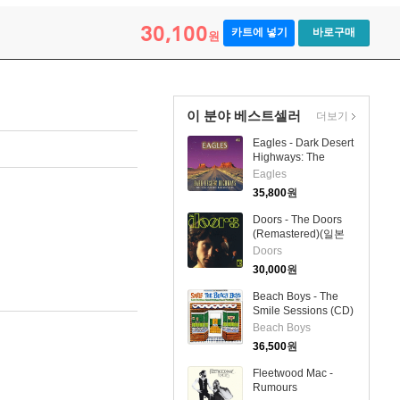
30,100
카트에 넣기
바로구매
원
이 분야 베스트셀러
더보기
Eagles - Dark Desert
Highways: The
Legendary
Eagles
Broadcasts (6CD
35,800
원
Boxset)
Doors - The Doors
(Remastered)(일본
반)(CD)
Doors
30,000
원
Beach Boys - The
Smile Sessions (CD)
Beach Boys
36,500
원
Fleetwood Mac -
Rumours