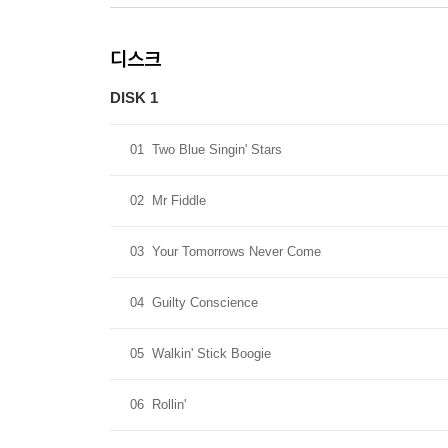
디스크
DISK 1
01
Two Blue Singin' Stars
02
Mr Fiddle
03
Your Tomorrows Never Come
04
Guilty Conscience
05
Walkin' Stick Boogie
06
Rollin'