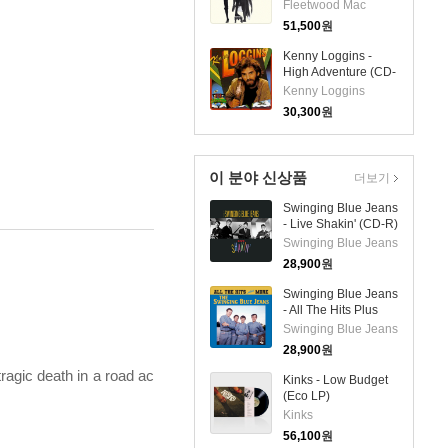
(Remastered)(Bonus
Fleetwood Mac
Track)(Ltd. Ed)
51,500
원
(SACD Hybrid)(일본
반)
Kenny Loggins -
High Adventure (CD-
R)
Kenny Loggins
30,300
원
이 분야 신상품
더보기
Swinging Blue Jeans
- Live Shakin' (CD-R)
Swinging Blue Jeans
28,900
원
Swinging Blue Jeans
- All The Hits Plus
More (CD-R)
Swinging Blue Jeans
28,900
원
tragic death in a road ac
Kinks - Low Budget
(Eco LP)
Kinks
56,100
원