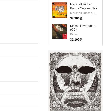
Marshall Tucker
Band - Greatest Hits
(Bonus Tracks)(CD)
Marshall Tucker Band
37,300
원
Kinks - Low Budget
(CD)
Kinks
31,100
원