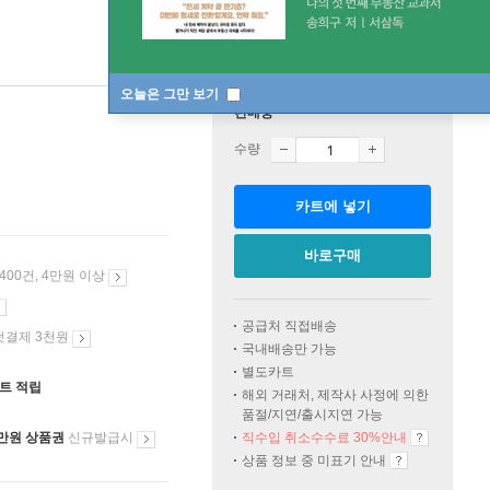
오늘은 그만 보기
판매중
수량
카트에 넣기
바로구매
 400건, 4만원 이상
공급처 직접배송
첫결제 3천원
국내배송만 가능
별도카트
인트 적립
해외 거래처, 제작사 사정에 의한
품절/지연/출시지연 가능
만원 상품권
신규발급시
직수입 취소수수료 30%안내
상품 정보 중 미표기 안내