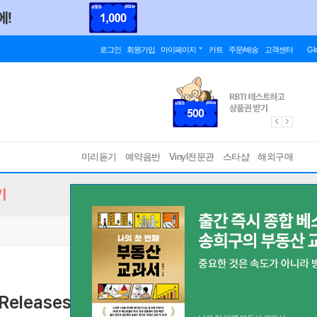
로그인
회원가입
마이페이지
카트
주문/배송
고객센터
Gl
미리듣기
예약음반
Vinyl전문관
스타샵
해외구매
기
 Releases 1955-62 (2CD)