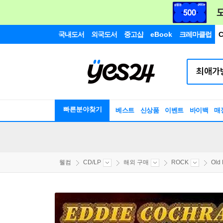
국내도서
외국도서
중고샵
eBook
크레마클럽
C
빠른분야찾기
베스트
신상품
이벤트
바이백
매
웰컴
CD/LP
해외 구매
ROCK
Old