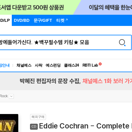
D/LP
DVD/BD
문구
/GIFT
티켓
독서유형검사
장안내
채널예스
사락
예스펀딩
클래스24
RBTI Lab
독서유형검사
박혜진 편집자의 문장 수집,
채널예스 1화 보러 가
 Rock
해외구매
Eddie Cochran - Complete
CD