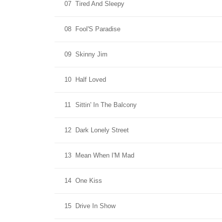
07
Tired And Sleepy
08
Fool'S Paradise
09
Skinny Jim
10
Half Loved
11
Sittin' In The Balcony
12
Dark Lonely Street
13
Mean When I'M Mad
14
One Kiss
15
Drive In Show