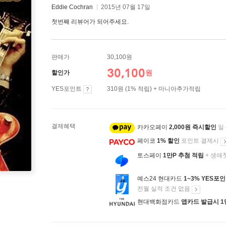
Eddie Cochran
2015년 07월 17일
첫번째 리뷰어가 되어주세요.
판매가
30,100원
30,100
원
할인가
YES포인트
310원 (1% 적립) + 마니아추가적립
결제혜택
카카오페이
2,000원 즉시할인
일
페이코
1% 할인
포인트 결제시
토스페이
1만P 추첨 적립
+ 생애
예스24 현대카드
1~3% YES포
전월 실적 조건 없음
현대백화점카드
앱카드 발급시 1