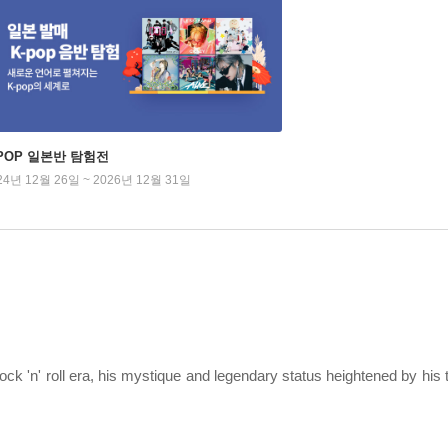
-POP 일본반 탐험전
24년 12월 26일 ~ 2026년 12월 31일
ock 'n' roll era, his mystique and legendary status heightened by his 