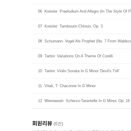
06
Kreisler: Praeludium And Allegro (In The Style Of 
07
Kreisler: Tambourin Chinois, Op. 3
08
Schumann: Vogel Als Prophet (No. 7 From Waldsz
09
Tartini: Variations On A Theme Of Corelli
10
Tartini: Violin Sonata In G Minor 'Devil's Trill'
11
Vitali, T: Chaconne In G Minor
12
Wieniawski: Scherzo-Tarantelle In G Minor, Op. 16
회원리뷰
(0건)