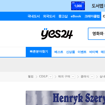
국내도서
외국도서
중고샵
eBook
크레마클럽
C
빠른분야찾기
베스트
신상품
이벤트
바이백
매
웰컴
CD/LP
해외 구매
클래식
실내