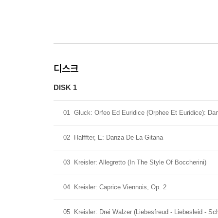
디스크
DISK 1
01
Gluck: Orfeo Ed Euridice (Orphee Et Euridice): Da
02
Halffter, E: Danza De La Gitana
03
Kreisler: Allegretto (In The Style Of Boccherini)
04
Kreisler: Caprice Viennois, Op. 2
05
Kreisler: Drei Walzer (Liebesfreud - Liebesleid - S