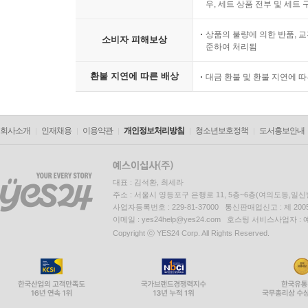
우, 세트 상품 전부 및 세트
상품의 불량에 의한 반품, 교
소비자 피해보상
준하여 처리됨
환불 지연에 따른 배상
대금 환불 및 환불 지연에 
회사소개
인재채용
이용약관
개인정보처리방침
청소년보호정책
도서홍보안내
대표 : 김석환, 최세라
주소 : 서울시 영등포구 은행로 11, 5층~6층(여의도동,일신
사업자등록번호 : 229-81-37000 통신판매업신고 : 제 200
이메일 : yes24help@yes24.com 호스팅 서비스사업자 :
Copyright ⓒ YES24 Corp. All Rights Reserved.