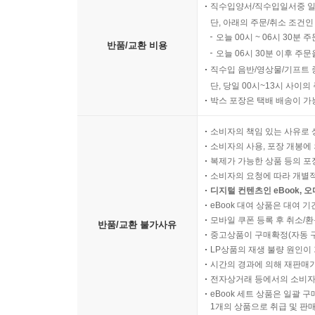
직수입양서/직수입일서중 일
단, 아래의 주문/취소 조건인
오늘 00시 ~ 06시 30분 
반품/교환 비용
오늘 06시 30분 이후 주문
직수입 음반/영상물/기프트 
단, 당일 00시~13시 사이
박스 포장은 택배 배송이 가
소비자의 책임 있는 사유로 
소비자의 사용, 포장 개봉에 
복제가 가능한 상품 등의 포장을 
소비자의 요청에 따라 개별
디지털 컨텐츠인 eBook, 
eBook 대여 상품은 대여 기
모바일 쿠폰 등록 후 취소/환
반품/교환 불가사유
중고상품이 구매확정(자동 
LP상품의 재생 불량 원인이 기
시간의 경과에 의해 재판매가
전자상거래 등에서의 소비자
eBook 세트 상품은 일괄 
1개의 상품으로 취급 및 판매