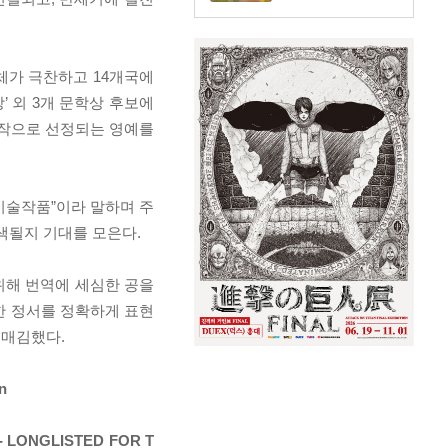
체가 극찬하고 14개국에
 외 3개 문학상 후보에
상작으로 선정되는 영예를
미술작품”이라 말하며 주
색될지 기대를 모은다.
위해 번역에 세심한 공을
한 정서를 정확하게 표현
리매김했다.
an
 - LONGLISTED FOR T