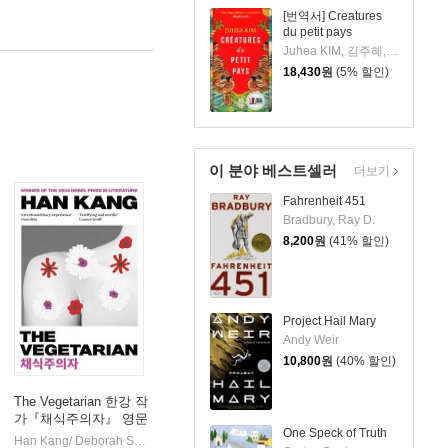
[번역서] Creatures
du petit pays
Juhea KIM, 김주혜, Anne ? Sylvie Homassel
18,430
원
(5% 할인)
이 분야 베스트셀러
더보기
Fahrenheit 451
Bradbury, Ray D.
8,200
원
(41% 할인)
Project Hail Mary
Andy Weir
10,800
원
(40% 할인)
The Vegetarian 한강 작
가『채식주의자』 영문
One Speck of Truth
판 (영국판)
s
Hogarth Press
Han Kang/ Deborah Smith (TRN)
Granta Books
|