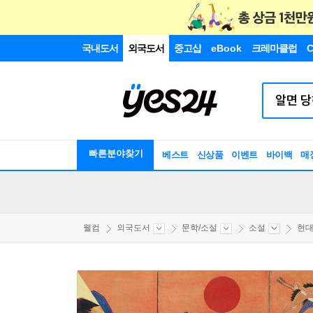
국내도서
외국도서
중고샵
eBook
크레마클럽
C
빠른분야찾기
베스트
신상품
이벤트
바이백
매
웰컴
외국도서
문학/소설
소설
현