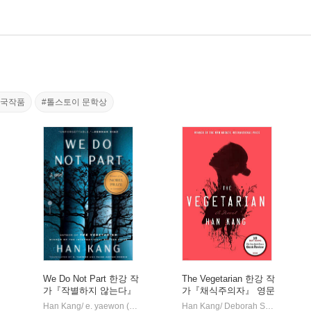
한국작품
#톨스토이 문학상
We Do Not Part 한강 작
The Vegetarian 한강 작
가『작별하지 않는다』
가『채식주의자』 영문
영문판 (미국판)
판 (미국판)
Han Kang/ e. yaewon (TRN), Paige Aniyah Morris (TRN)
Hogarth Pres
Han Kang/ Deborah Smith (TRN)
|
|