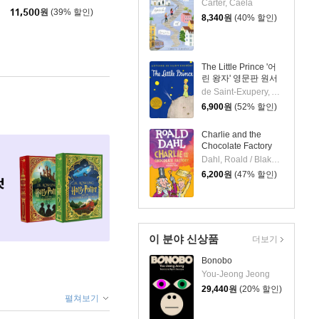
Carter, Caela
11,500
원
(39% 할인)
8,340
원
(40% 할인)
The Little Prince '어
린 왕자' 영문판 원서
de Saint-Exupery, Antoine / de Saint-Exupery, Antoine
6,900
원
(52% 할인)
Charlie and the
Chocolate Factory
Dahl, Roald / Blake, Quentin
6,200
원
(47% 할인)
이 분야 신상품
더보기
Bonobo
You-Jeong Jeong
29,440
원
(20% 할인)
펼쳐보기