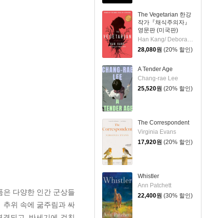
The Vegetarian 한강
작가『채식주의자』
영문판 (미국판)
Han Kang/ Deborah Smith (TRN)
28,080
원
(20% 할인)
A Tender Age
Chang-rae Lee
25,520
원
(20% 할인)
The Correspondent
Virginia Evans
17,920
원
(20% 할인)
Whistler
Ann Patchett
품은 다양한 인간 군상들
22,400
원
(30% 할인)
 추위 속에 굶주림과 싸
연결되고, 반세기에 걸친