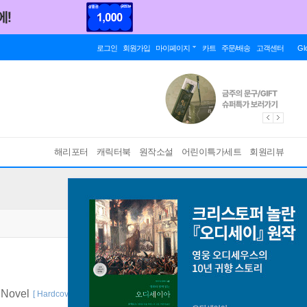
로그인
회원가입
마이페이지
카트
주문/배송
고객센터
Gl
해리포터
캐릭터북
원작소설
어린이특가세트
회원리뷰
 Novel
[ Hardcover ]
바인딩 & 에디션 안내