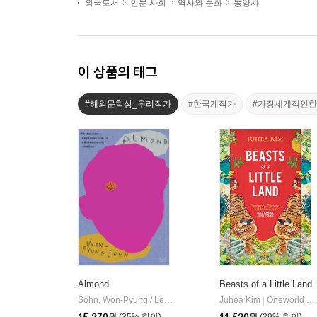
외국도서
인문 사회
역사와 문화
동양사
이 상품의 태그
#해외문학상_우리작가
#한국계작가
#가장세계적인
Almond
Beasts of a Little Land
Sohn, Won-Pyung / Lee, Sandy Joosun
Juhea Kim
Harpervia
Oneworld Publications
|
|