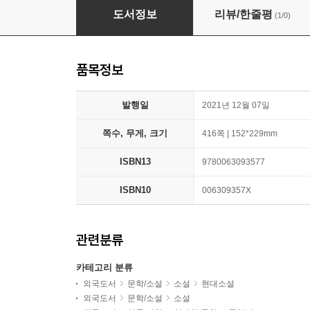
Beasts of a Little Land
도서정보
리뷰/한줄평
(1/0)
품목정보
발행일
2021년 12월 07일
쪽수, 무게, 크기
416쪽 | 152*229mm
ISBN13
9780063093577
ISBN10
006309357X
관련분류
카테고리 분류
외국도서
문학/소설
소설
현대소설
외국도서
문학/소설
소설