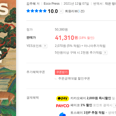
김주혜
저
Ecco Press
2021년 12월 07일
번역서 :
작은 땅
10.0
회원리뷰(
1
건)
정가
50,380원
41,310
원
판매가
(18% 할인)
YES포인트
2,070원 (5% 적립) + 마니아추가적립
5만원이상 구매 시 2천원 추가적립
추가혜택쿠폰
쿠폰받기
주문금액대별 할인쿠폰
결제혜택
카카오페이
2,000원 즉시할인
일
페이코
1% 할인
포인트 결제시
토스페이
1만P 추첨 적립
+ 생애