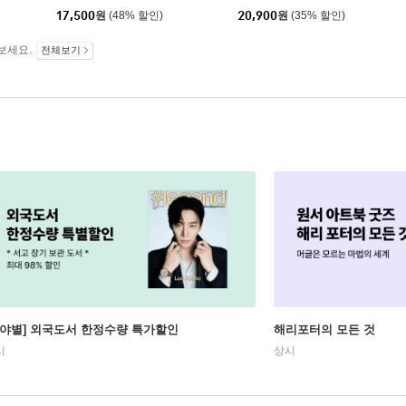
17,500
원
(48% 할인)
20,900
원
(35% 할인)
보세요.
전체보기
분야별] 외국도서 한정수량 특가할인
해리포터의 모든 것
시
상시