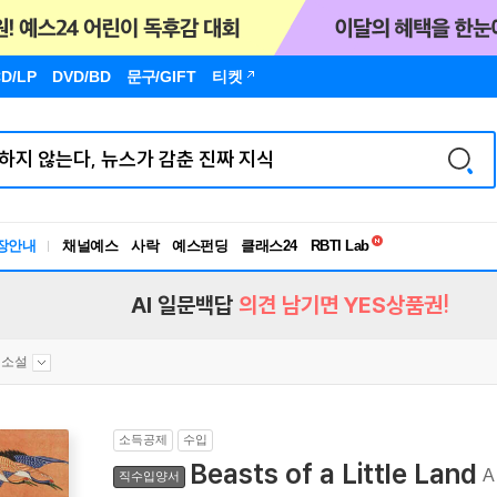
D/LP
DVD/BD
문구
/GIFT
티켓
독서유형검사
RBTI Lab
장안내
채널예스
사락
예스펀딩
클래스24
독서유형검사
AI 일문백답
의견 남기면 YES상품권!
대소설
소득공제
수입
Beasts of a Little Land
A
직수입양서