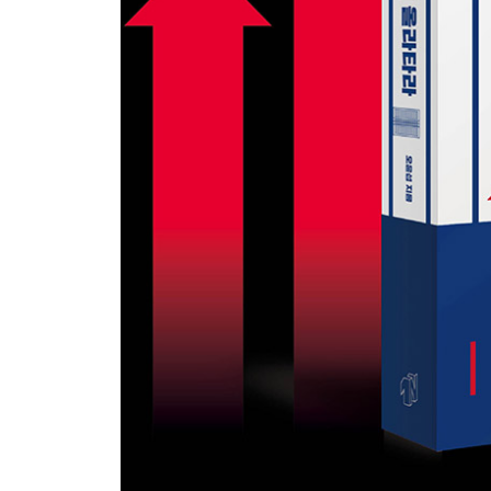
고분양가 또는 저분양가에 시장은 어떻게 반응했나
조정대상지역으로 수도권 상승장과 하락장 예측하
10·1대책 이후 유통물량 급감과 대폭등 가능성
입지와 신축 vs. 구축 가격 차이에 대한 고찰
분양가상한제는 조합원 땅값을 후려치는 정책인가
수도권 아파트 전세물량이 갈수록 귀해지는 이유
PART 4 폭등장에서도 흔들리지 않는 투자 인사이
2020년 서울권 투기과열지구 집값이 20% 이상 폭
종부세 폭탄은 왜 전셋값·매매가를 상승시키나?
유통매물이 줄어들면 풍선효과는 계속된다
수도권 10억 클럽 급증은 ‘대출(貸出)발’이다?
4년간 집값이 2배 올랐다고 버블일까?
정비사업 슈퍼스타 서열화는 가속화된다
[오윤섭의 인사이트] 지금 상승장 시장 예측보다 중
정부는 왜 2020년까지 아파트를 팔라는 걸까?
상승장 후반기 정비사업 투자자를 위한 충고