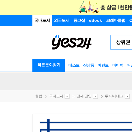
국내도서
외국도서
중고샵
eBook
크레마클럽
C
빠른분야찾기
베스트
신상품
이벤트
바이백
매
웰컴
국내도서
경제 경영
투자/재테크