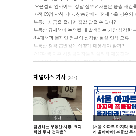
[오윤섭의 인사이트] 강남 실수요자들은 중층 재
가점 69점 낙첨 시대, 상승장에서 전세가율 상승의
부동산 세금을 올리면 집값 잡을 수 있나?
부동산 규제책이 누적될 때 발생하는 가장 심각한 
8·4대책과 문재인 정부의 심각한 현실 인식 오류
부동산 정책 급변침에 어떻게 대응해야 할까?
7·10대책 이후 시장참여자들의 심리와 대응전략
[오윤섭의 인사이트] 반등했는데 아직도 급매만 찾
7·10대책 이후 다가올 전세대란에 대비하라
채널예스 기사
참여정부와 문재인 정부 집권 4년차에 집값이 폭등
(2개)
한국과 미국 집값은 왜 2020년 6월에 폭등했을까?
12·16대책에 선제적으로 대응하고 싶다면
[오윤섭의 인사이트] 보유기간이 투자처와 매수 타
종부세를 올리면 왜 고가 아파트 전셋값이 급등할까
문재인 정부는 왜 10차례 규제책에도 집값을 잡지 
읽다
읽다
국토부 장관 말처럼 2019년 12월 이후 집값이 잡힐
급변하는 부동산 시장, 효과
[서울 아파트 마지막 폭
적인 투자 전략은?
에 올라타라] 부동산 투
[오윤섭의 인사이트] 조정장세에서 반등 신호는 어