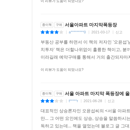
이 리뷰가 도움이 되었나요?
서울아파트 마지막폭등장
종이책
구매
a*********0
2021-03-17
신고
|
|
|
부동산 공부를 하면서 이 책의 저자인 '오윤섭'
치투자' 책은 더할나위없이 훌륭한 책이고, 붇
이라길래 예약구매를 통해서 거의 출간되자마자 
이 리뷰가 도움이 되었나요?
서울 아파트 마지막 폭등장에 
종이책
구매
t*****r
2021-06-28
신고
|
|
|
대표적인 상승론자인 오윤섭씨의 <서울 아파트
만... 그 어떤 요인에도 상승, 상승을 말씀하
독하고 있는데... 책을 열었는데 블로그 글 그대