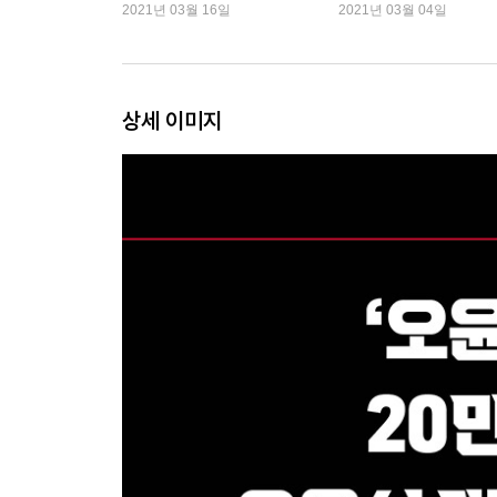
인사이트
2021년 03월 16일
2021년 03월 04일
문재인 정부의 공급 축소 효과가 시작되었다
PART 2 서울 아파트 폭등장에서 매수해도 될까?
상세 이미지
미분양과 인허가 실적의 동반 감소가 의미하는 것
서울 1급지 정비사업의 공급절벽이 다가오고 있다
매매와 전세의 이중가격 시대, 무엇이 문제인가?
1주택자를 괴롭히면 시장에 어떤 일이 일어날까?
다주택자를 괴롭히면 시장에 어떤 일이 일어날까?
역대급 공급부족이 지나면 역대급 공급과잉이 올까
6억 원, 9억 원, 15억 원 허들은 언제 뚫릴까?
지금 매수해도 되나요?
[오윤섭의 인사이트] 폭등장에서 추격매수하려는 
2019년 9월 가격대로 떨어진 강남 언제 반등할까?
코로나19 공포에도 왜 최고가로 매수하는 걸까?
[오윤섭의 인사이트] 경제위기설로 투자기회를 놓치
2021년까지 수도권 주택시장은 어떻게 움직일까?