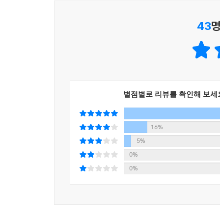
43
명
2~4년 지속될 하락장을 감당할 수 있다면 세대 당
게 좋다. 반면 자금 여력이 충분하지 못하다면 202
이 된다면 거주주택 외에 생활권별 대장주가 될 재건
략으로 주택 수를 줄이되 상위지역으로 갈아타는 것을
19 리스크로 시장에 공포가 확산될 때 매수하는 것
--- p.196
별점별로 리뷰를 확인해 보세
ㆍ현실적 낙관주의자가 되어라. 시장에 공포가 지배
ㆍ주식 가치투자의 아버지 벤저민 그레이엄이 말했듯
16%
ㆍ달걀은 한 바구니에 담아야 한다. 물론 한 바구니
5%
산투자는 살얼음판을 걷는 것과 같다. 지금 코로
0%
투자다. 달걀을 여러 바구니에 담는 분산투자는 순자산
0%
--- p.266
또 늘어난 종부세 등 보유세는 매매가와 전셋값에 
한 2023년까지는 급증하는 종부세에 적극적으로 대