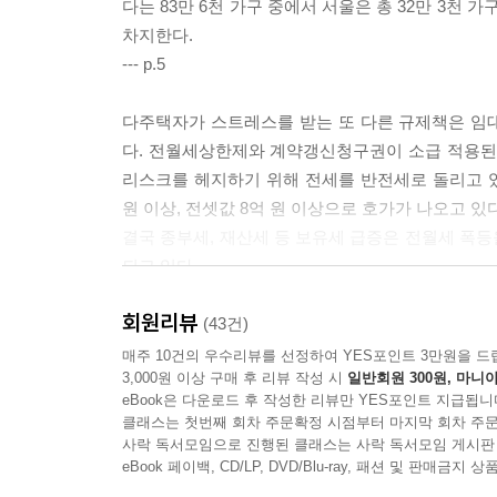
다는 83만 6천 가구 중에서 서울은 총 32만 3천
차지한다.
--- p.5
다주택자가 스트레스를 받는 또 다른 규제책은 임대
다. 전월세상한제와 계약갱신청구권이 소급 적용된
리스크를 헤지하기 위해 전세를 반전세로 돌리고 있다
원 이상, 전셋값 8억 원 이상으로 호가가 나오고 있다
결국 종부세, 재산세 등 보유세 급증은 전월세 폭등
되고 있다.
--- p.68
회원리뷰
(43건)
문재인 정부 집권 동안 강도 높은 규제책으로 다
매주 10건의 우수리뷰를 선정하여 YES포인트 3만원을 드
3,000원 이상 구매 후 리뷰 작성 시
일반회원 300원, 마니아
다. 다만 2023년 이후 입주물량이 늘어나 미분양이
eBook은 다운로드 후 작성한 리뷰만 YES포인트 지급됩니
시적으로 늘어난다. 또 2028년 이후 3기 신도시
클래스는 첫번째 회차 주문확정 시점부터 마지막 회차 주문
사업자의 등록임대(4년 단기임대) 아파트 자동말소 
사락 독서모임으로 진행된 클래스는 사락 독서모임 게시판
돌아설 예정이다.
eBook 페이백, CD/LP, DVD/Blu-ray, 패션 및 판매금
--- p.138