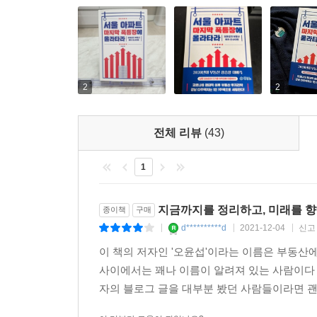
원 이상이다.
주택시장이 과열되어도 침체되어도, 가장 큰 피해자는
내면 심각한 부작용이 발생한다. 종부세 폭탄 등 
보고 적극적으로 대응해야 한다.
--- p.335
2
2
2010년 이후 수도권 주택시장에서 안전마진이 가장 
전체 리뷰
(43)
있다는 것이다. 안전마진을 알 수 있다면 아파트도 
부동산 가치투자를 위해 아파트를 살 때 가장 중요한
1
적정가로 사야 수익률이 높은 것은 물론 침체기나 일
년 8월 14억 원에 산 사람이 2018년 1월 18억 
지금까지를 정리하고, 미래를 향
종이책
구매
d**********d
2021-12-04
신고
--- p.386
|
|
|
이 책의 저자인 '오윤섭'이라는 이름은 부동산
사이에서는 꽤나 이름이 알려져 있는 사람이다 
자의 블로그 글을 대부분 봤던 사람들이라면 괜히