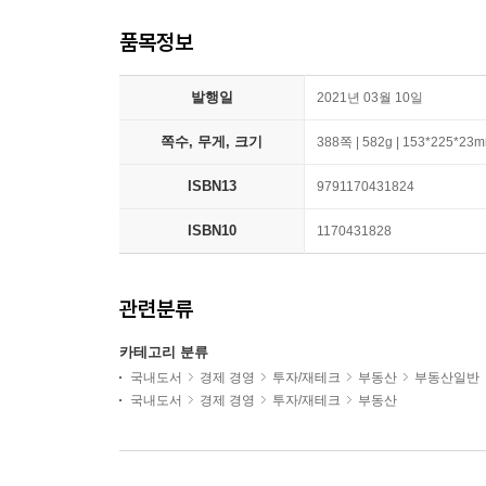
품목정보
발행일
2021년 03월 10일
쪽수, 무게, 크기
388쪽 | 582g | 153*225*23
ISBN13
9791170431824
ISBN10
1170431828
관련분류
카테고리 분류
국내도서
경제 경영
투자/재테크
부동산
부동산일반
국내도서
경제 경영
투자/재테크
부동산