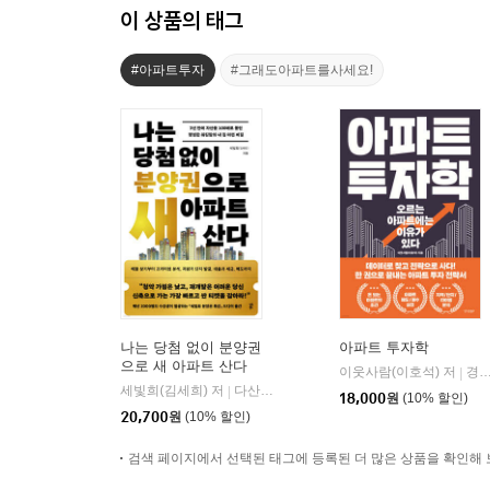
이 상품의 태그
#아파트투자
#그래도아파트를사세요!
나는 당첨 없이 분양권
아파트 투자학
으로 새 아파트 산다
이웃사람(이호석) 저
경향비피
|
세빛희(김세희) 저
다산북스
|
18,000
원
(10% 할인)
20,700
원
(10% 할인)
검색 페이지에서 선택된 태그에 등록된 더 많은 상품을 확인해 