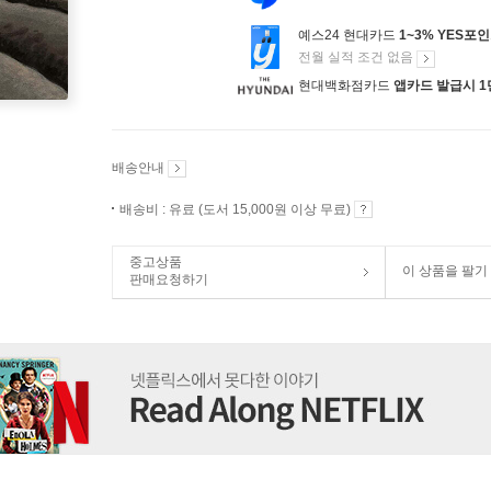
예스24 현대카드
1~3% YES포
전월 실적 조건 없음
현대백화점카드
앱카드 발급시 1
배송안내
배송비 : 유료 (도서 15,000원 이상 무료)
중고상품
이 상품을 팔기
판매요청하기