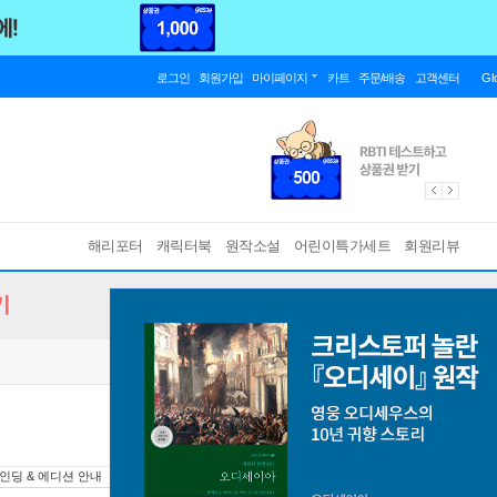
로그인
회원가입
마이페이지
카트
주문/배송
고객센터
Gl
해리포터
캐릭터북
원작소설
어린이특가세트
회원리뷰
기
인딩 & 에디션 안내