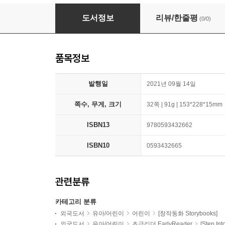
Otis's Busy Day
도서정보
리뷰/한줄평
(0/0)
품목정보
발행일
2021년 09월 14일
쪽수, 무게, 크기
32쪽 | 91g | 153*228*15mm
ISBN13
9780593432662
ISBN10
0593432665
관련분류
카테고리 분류
외국도서
유아/어린이
어린이
[창작동화 Storybooks]
외국도서
유아/어린이
초급리더 EarlyReader
[Step In