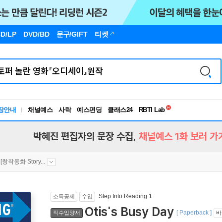
D/LP
DVD/BD
문구
/GIFT
티켓
독서유형검사
장안내
채널예스
사락
예스펀딩
클래스24
RBTI Lab
독서유형검사
박혜진 편집자의 문장 수집,
채널예스 1화 보러 가
[창작동화 Story...
Step Into Reading 1
소득공제
수입
Otis's Busy Day
[ Paperback ]
직수입양서
바