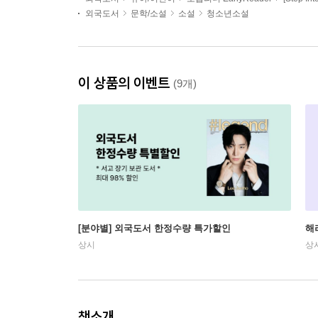
외국도서
문학/소설
소설
청소년소설
이 상품의 이벤트
(9개)
[분야별] 외국도서 한정수량 특가할인
해
상시
상
책소개