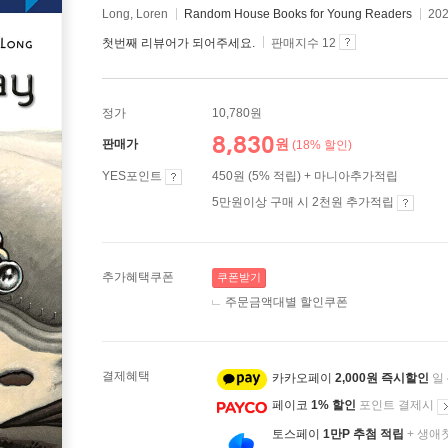
Long, Loren
Random House Books for Young Readers
20
첫번째 리뷰어가 되어주세요.
판매지수 12
정가
10,780원
8,830
원
판매가
(18% 할인)
YES포인트
450원 (5% 적립) + 마니아추가적립
5만원이상 구매 시 2천원 추가적립
추가혜택쿠폰
쿠폰받기
주문금액대별 할인쿠폰
결제혜택
카카오페이
2,000원 즉시할인
일
페이코
1% 할인
포인트 결제시
토스페이
1만P 추첨 적립
+ 생애