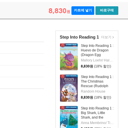
8,830
카트에 넣기
바로구매
원
Step Into Reading 1
더보기
Step Into Reading 1 :
Huevo de Dragon
(Dragon Egg
Spanish Edition)
Mallory Loehr/ Hala Wittwer (ILT)
8,830
원
(18% 할인)
Step Into Reading 1 :
The Christmas
Rescue (Rudolph
the Red-Nosed
Random House
Reindeer)
8,830
원
(18% 할인)
Step Into Reading 1 :
Big Shark, Little
Shark, and the
Christmas Tree
Anna Membrino/ Tim Budgen (ILT)