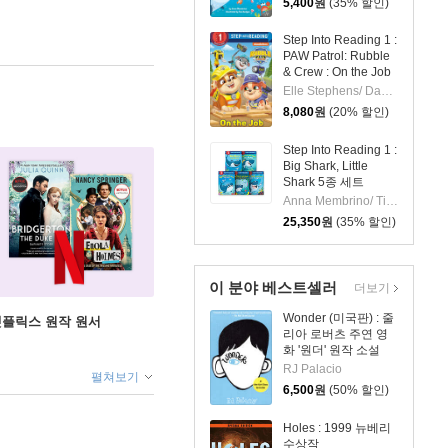
5,400
원
(35% 할인)
Step Into Reading 1 :
PAW Patrol: Rubble
& Crew : On the Job
Elle Stephens/ Dave Aikins (ILT)
8,080
원
(20% 할인)
Step Into Reading 1 :
Big Shark, Little
Shark 5종 세트
Anna Membrino/ Tim Budgen (ILT)
25,350
원
(35% 할인)
이 분야 베스트셀러
더보기
Wonder (미국판) : 줄
X 넷플릭스 원작 원서
리아 로버츠 주연 영
화 '원더' 원작 소설
RJ Palacio
펼쳐보기
6,500
원
(50% 할인)
Holes : 1999 뉴베리
수상작