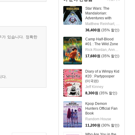
Star Wars: The
Mandalorian:
Adventures with
Grogu: Pop-Up
Matthew Reinhart, S.T. Bende
Storybook
36,400
원
(35% 할인)
우가 있습니다. 정확한
Camp Half-Blood
#01 : The Wild Zone
Rick Riordan, Annabelle Oh
17,680
원
(35% 할인)
Diary of a Wimpy Kid
#20 : Partypooper
니다.
(미국판)
Jeff Kinney
8,300
원
(35% 할인)
Kpop Demon
Hunters Official Fan
Book
Random House
11,200
원
(30% 할인)
Who Are You in the