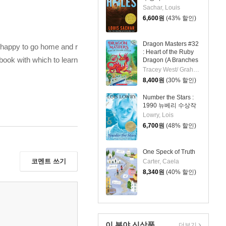
Sachar, Louis
6,600
원
(43% 할인)
Dragon Masters #32
is happy to go home and r
: Heart of the Ruby
book with which to learn
Dragon (A Branches
Book)
Tracey West/ Graham Howells (ILT)
8,400
원
(30% 할인)
Number the Stars :
1990 뉴베리 수상작
Lowry, Lois
6,700
원
(48% 할인)
One Speck of Truth
코멘트 쓰기
Carter, Caela
8,340
원
(40% 할인)
이 분야 신상품
더보기