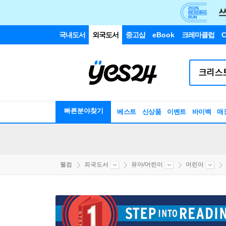
국내도서
외국도서
중고샵
eBook
크레마클럽
C
빠른분야찾기
베스트
신상품
이벤트
바이백
매
웰컴
외국도서
유아/어린이
어린이