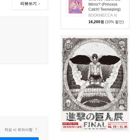
리뷰쓰기
Mirror? (Princess
Catch! Teenieping)
(세이펜호환 / QR음원
BOOKMECCA 저
포함)
16,200
원
(10% 할인)
작성 시 유의사항