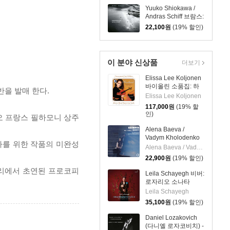
Yuuko Shiokawa /
Andras Schiff 브람스:
바이올린 소나타 1번 /
22,100
원
(19% 할인)
슈만: 바이올린 소나
타 2번 (Brahms /
Schumann: Violin
Sonatas)
이 분야 신상품
더보기
Elissa Lee Koljonen
바이올린 소품집: 하
반을 발매 한다.
트브레이크
Elissa Lee Koljonen
(Heartbreak:
117,000
원
(19% 할
Romantic Encores
인)
오 프랑스 필하모니 상주
For Violin) [투명 클리
어 컬러 2LP]
Alena Baeva /
Vadym Kholodenko
라를 위한 작품의 미완성
베토벤: 바이올린 소
Alena Baeva / Vadym Kholodenko
나타 5번 '봄', 9번 '크
22,900
원
(19% 할인)
로이처', 3번
파리에서 초연된 프로코피
(Beethoven: Violin
Leila Schayegh 비버:
Sonatas Nos. 5
로자리오 소나타
"Spring", 9 'Kreutzer"
(Biber: Rosary
Leila Schayegh
& 3)
Sonatas)
35,100
원
(19% 할인)
Daniel Lozakovich
(다니엘 로자코비치) -