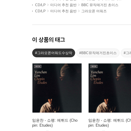
CD/LP
미디어 추천 음반
BBC 뮤직매거진 초이스
CD/LP
미디어 추천 음반
그라모폰 어워즈
이 상품의 태그
#그라모폰어워드수상작
#BBC뮤직매거진초이스
#그
임윤찬 - 쇼팽: 에튀드 (Cho
임윤찬 - 쇼팽: 에튀드 (C
pin: Etudes)
pin: Etudes)