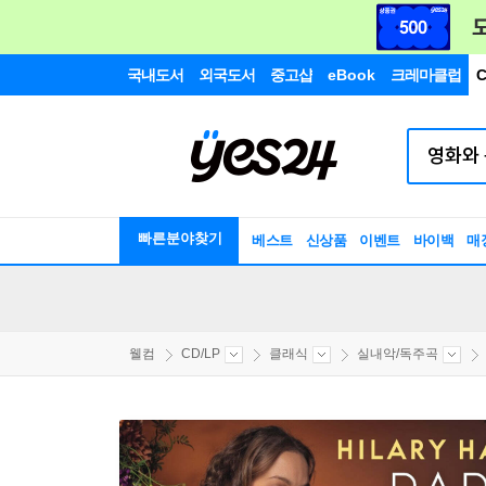
국내도서
외국도서
중고샵
eBook
크레마클럽
C
빠른분야찾기
베스트
신상품
이벤트
바이백
매
웰컴
CD/LP
클래식
실내악/독주곡