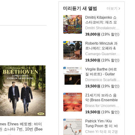
미리듣기 새 앨범
더보기
Dmitrij Kitajenko 쇼
스타코비치: 재즈 모
음곡, 발레 모음곡, 협
Dmitri Shostakovich 작곡 외 6명
주곡들
39,000
원
(19% 할인)
(Shostakovich: Jazz
Suite; Ballet Suites;
Roberto Minczuk 과
Concertos)
르니에리: 오페라 &
관현악 작품집
Camargo Guarnieri 작곡 외 2명
(Guarnieri: Pedro
19,500
원
(19% 할인)
Malazarte)
Virgile Barthe (바르
질 바르트) - Guitar
Recital (기타 리사이
Domenico Scarlatti 작곡 외 5명
틀)
19,500
원
(19% 할인)
21세기의 브라스 음
악 (Brass Ensemble
Music - 21st Century)
Brass for Uncommon Times 실내악
19,500
원
(19% 할인)
Patrick Yim / Kiu
mes Ehnes 베토벤: 바이
Tung Poon 첸 이: 바
 소나타 7번, 10번 (Bee
이올린, 비올라, 피아
Chen Yi 작곡 외 2명
ven: Violin Sonatas)