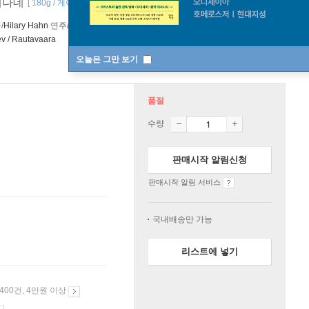
세레나데
[ 180g / 게이트폴드 / 45rpm ]
/
Hilary Hahn
연주/
Mikko Franck
지휘 외 1명
Universal
/
Deutsche
ev / Rautavaara
오늘은 그만 보기
품절
수량
판매시작 알림신청
판매시작 알림 서비스
국내배송만 가능
리스트에 넣기
 400건, 4만원 이상