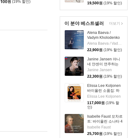
노 작품집 (Chen Yi:
,100
원
(19% 할인)
19,500
원
(19% 할인)
Works For Violin,
Viola And Piano)
이 분야 베스트셀러
더보기
Alena Baeva /
Vadym Kholodenko
베토벤: 바이올린 소
Alena Baeva / Vadym Kholodenko
나타 5번 '봄', 9번 '크
22,900
원
(19% 할인)
로이처', 3번
(Beethoven: Violin
Janine Jansen 야니
Sonatas Nos. 5
네 얀센이 연주하는
"Spring", 9 'Kreutzer"
12개의 스트라디바리
Janine Jansen
& 3)
(12 Stradivari)
22,300
원
(19% 할인)
Elissa Lee Koljonen
바이올린 소품집: 하
트브레이크
Elissa Lee Koljonen
(Heartbreak:
117,000
원
(19% 할
Romantic Encores
인)
For Violin) [투명 클리
어 컬러 2LP]
Isabelle Faust 모차르
트: 바이올린 소나타 4
집 K. 296, 303, 380,
Isabelle Faust
481 - 이자벨 파우스
25,700
원
(19% 할인)
트