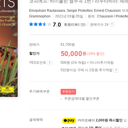
코피예프: 바이올린 협주곡 1번 / 라우타바라: 
Einojuhani Rautavaara
,
Sergei Prokofiev
,
Ernest Chausson
작곡
Grammophon
2021년 03월 05일
원제 :
Chausson / Prokofi
7.0
회원리뷰(
4
건)
판매지수 24
판매가
61,700원
50,000
원
할인가
(19% 할인)
YES포인트
500원 (1% 적립) + 마니아추가적립
5만원이상 구매 시 2천원 추가적립
추가혜택쿠폰
쿠폰받기
주문금액대별 할인쿠폰
결제혜택
카카오페이
2,000원 즉시할인
일