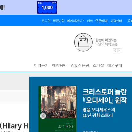
로그인
회원가입
마이페이지
카트
주문/배송
고객센터
Gl
미리듣기
예약음반
Vinyl전문관
스타샵
해외구매
ry Hahn: Paris) [2LP]
쇼숑: 시곡 / 프로