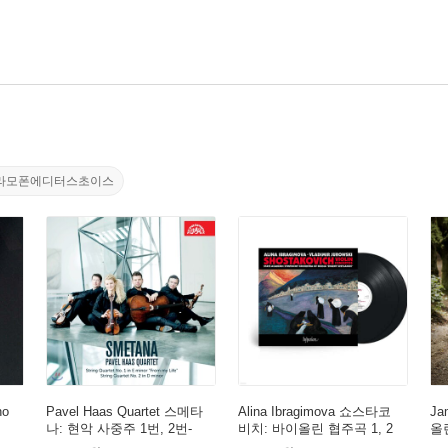
라모폰에디터스초이스
ho
Pavel Haas Quartet 스메타
Alina Ibragimova 쇼스타코
Ja
나: 현악 사중주 1번, 2번-
비치: 바이올린 협주곡 1, 2
올린
파벨 하스 콰르텟 (Smetan
번 (Shostakovich: Violin Co
tho