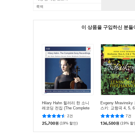
룩백
이 상품을 구입하신 분
Hilary Hahn 힐러리 한 소니
Evgeny Mravins
레코딩 전집 (The Complete
스키: 교향곡 4, 5, 6
Sony Recordings - Bach / Ba
(Tchaikovsky: Sym
2건
7건
rber / Brahms)
Op.36, Op.64 & Op.
25,700
원
(19% 할인)
tique') [3 LP]
136,500
원
(19% 할