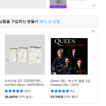
AD
 상품을 구입하신 분들이
많이 산 상품
1
/3
르세라핌 (LE SSERAFIM) -
Queen (퀸) - 베스트 앨범 1집
2nd Mini Album ‘ANTIFRAGI
Greatest Hits I [2LP]
LE’ [버전 3종 중 1종 랜덤 발
39건
8건
송]
18,600
원
(19% 할인)
59,100
원
(19% 할인)