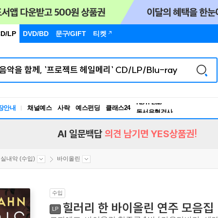
D/LP
DVD/BD
문구
/GIFT
티켓
장안내
채널예스
사락
예스펀딩
클래스24
독서유형검사
RBTI Lab
독서유형검사
AI 일문백답
의견 남기면 YES상품권!
실내악 (수입)
바이올린
수입
힐러리 한 바이올린 연주 모음집 (Hila
LP