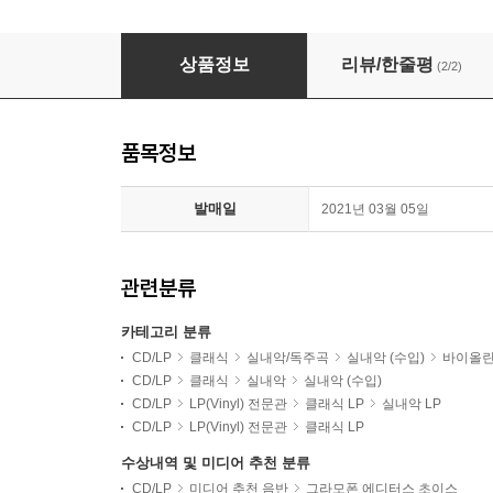
힐러리 한 바이올린 연주 모음집 (Hilary Hahn: Par
상품정보
리뷰/한줄평
(2/2)
품목정보
발매일
2021년 03월 05일
관련분류
카테고리 분류
CD/LP
클래식
실내악/독주곡
실내악 (수입)
바이올
CD/LP
클래식
실내악
실내악 (수입)
CD/LP
LP(Vinyl) 전문관
클래식 LP
실내악 LP
CD/LP
LP(Vinyl) 전문관
클래식 LP
수상내역 및 미디어 추천 분류
CD/LP
미디어 추천 음반
그라모폰 에디터스 초이스