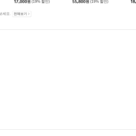
17,000
원
(19% 할인)
55,800
원
(19% 할인)
18
a: String Quartets)
ncertos) [2LP]
보세요.
전체보기