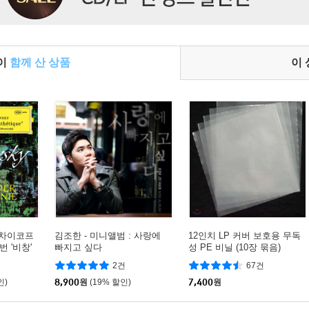
들이
함께 산 상품
이
ky 차이코프
김조한 - 미니앨범 : 사랑에
12인치 LP 커버 보호용 무독
번 '비창'
빠지고 싶다
성 PE 비닐 (10장 묶음)
phonies
2건
67건
74 'Pathe
인)
8,900
원
(19% 할인)
7,400
원