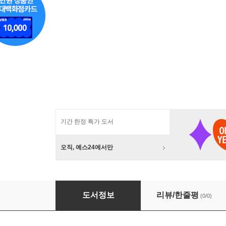
기간 한정 특가 도서
오직, 예스24에서만
예닮퍼즐-大(88조각)-1.에덴동산
도서정보
리뷰/한줄평
(0/0)