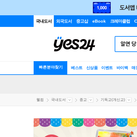
국내도서
외국도서
중고샵
eBook
크레마클럽
C
빠른분야찾기
베스트
신상품
이벤트
바이백
매
웰컴
국내도서
종교
기독교(개신교)