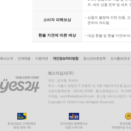
우, 세트 상품 전부 및 세트
상품의 불량에 의한 반품, 교
소비자 피해보상
준하여 처리됨
환불 지연에 따른 배상
대금 환불 및 환불 지연에 
회사소개
인재채용
이용약관
개인정보처리방침
청소년보호정책
도서홍보안내
대표 : 김석환, 최세라
주소 : 서울시 영등포구 은행로 11, 5층~6층(여의도동,일신
사업자등록번호 : 229-81-37000 통신판매업신고 : 제 200
이메일 : yes24help@yes24.com 호스팅 서비스사업자 :
Copyright ⓒ YES24 Corp. All Rights Reserved.