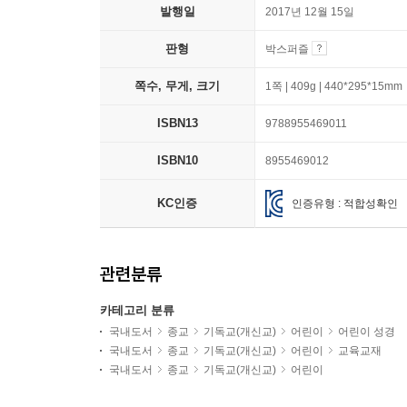
발행일
2017년 12월 15일
판형
박스퍼즐
쪽수, 무게, 크기
1쪽 | 409g | 440*295*15mm
ISBN13
9788955469011
ISBN10
8955469012
KC인증
인증유형 : 적합성확인
관련분류
카테고리 분류
국내도서
종교
기독교(개신교)
어린이
어린이 성경
국내도서
종교
기독교(개신교)
어린이
교육교재
국내도서
종교
기독교(개신교)
어린이