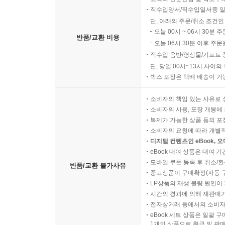
직수입양서/직수입일서중 일
단, 아래의 주문/취소 조건인
오늘 00시 ~ 06시 30분 
반품/교환 비용
오늘 06시 30분 이후 주문
직수입 음반/영상물/기프트 
단, 당일 00시~13시 사이
박스 포장은 택배 배송이 가
소비자의 책임 있는 사유로 
소비자의 사용, 포장 개봉에 
복제가 가능한 상품 등의 포장을 
소비자의 요청에 따라 개별
디지털 컨텐츠인 eBook, 
eBook 대여 상품은 대여 기
모바일 쿠폰 등록 후 취소/환
반품/교환 불가사유
중고상품이 구매확정(자동 
LP상품의 재생 불량 원인이 기
시간의 경과에 의해 재판매가
전자상거래 등에서의 소비자
eBook 세트 상품은 일괄 
1개의 상품으로 취급 및 판매