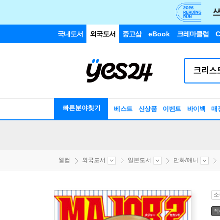
국내도서
외국도서
중고샵
eBook
크레마클럽
C
빠른분야찾기
베스트
신상품
이벤트
바이백
매
웰컴
외국도서
일본도서
만화/애니
소
직