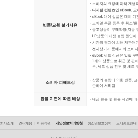
소비자의 요청에 따라 개별
디지털 컨텐츠인 eBook, 
eBook 대여 상품은 대여 기
모바일 쿠폰 등록 후 취소/환
반품/교환 불가사유
중고상품이 구매확정(자동 
LP상품의 재생 불량 원인이 기
시간의 경과에 의해 재판매가
전자상거래 등에서의 소비자
eBook 세트 상품은 일괄 
1개의 상품으로 취급 및 판매
우, 세트 상품 전부 및 세트
상품의 불량에 의한 반품, 교
소비자 피해보상
준하여 처리됨
환불 지연에 따른 배상
대금 환불 및 환불 지연에 
회사소개
인재채용
이용약관
개인정보처리방침
청소년보호정책
도서홍보안내