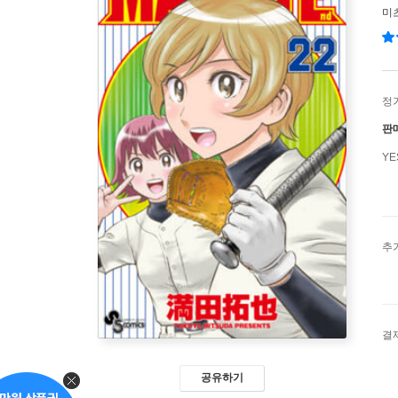
미
정
판
Y
추
결
공유하기