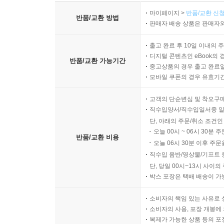
마이페이지 >
반품/교환 신청
반품/교환 방법
판매자 배송 상품은 판매자와
출고 완료 후 10일 이내의 
디지털 콘텐츠인 eBook의 
반품/교환 가능기간
중고상품의 경우 출고 완료일
모바일 쿠폰의 경우 유효기간(
고객의 단순변심 및 착오구
직수입양서/직수입일서중 일
단, 아래의 주문/취소 조건인
오늘 00시 ~ 06시 30분 
반품/교환 비용
오늘 06시 30분 이후 주문
직수입 음반/영상물/기프트 
단, 당일 00시~13시 사이
박스 포장은 택배 배송이 가
소비자의 책임 있는 사유로 
소비자의 사용, 포장 개봉에 
복제가 가능한 상품 등의 포장을 