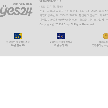
대표 : 김석환, 최세라
주소 : 서울시 영등포구 은행로 11, 5층~6층(여의도동,일신
사업자등록번호 : 229-81-37000 통신판매업신고 : 제 200
이메일 : yes24help@yes24.com 호스팅 서비스사업자 :
Copyright ⓒ YES24 Corp. All Rights Reserved.