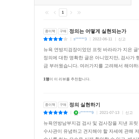
실패에서 오는 것은 아니라고 말한다. 사법체계는
훼손된다는 것이다. 이들은 사법체계를 진실에 도달
1
이 책에서 프릿 바라라가 제시하는 정의에 대한 
정의는 어떻게 실현되는가
종이책
구매
그치지 않는다. 이는 성숙하고 분별력 있는 사람들이
s******3
2022-06-11
신고
|
|
|
것이다. 이 책은 단지 법만 다루지 않는다. 이 책
뉴욕 연방지검장이었던 프릿 바라라가 지은 글
결정적이기 때문이다.
정의에 대한 명확한 글은 아니었지만, 검사가 
금 부러웠습니다. 여러가지를 고려해서 해야하는
공정하고 효과적인 처벌이라는 도덕적 난제는 형사
것이다. 악덕기업을 처벌해야 하는 감독관, 문제 
1명
이 이 리뷰를 추천합니다.
문제로 고민한다. 어느 정도의 처벌이 적합한지, 
못하게 막을 수 있는지, 목적은 달성하되 선을 넘지
정의 실현하기
종이책
구매
많은 사람이 법치국가에서 살고 있지만, 정의는 때
r*******9
2021-07-13
신고
|
|
|
현실보다는 추상적 이론을 부당하게 앞세울 때가 
이를 추구하고 느끼는 것은 현실의 인간들이다. 훌
뉴욕연방남부지검 검사 및 검사장을 지낸 프릿 
단지 도구에 지나지 않아서 인간의 손길을 타지 
수사관이 유념하고 견지해야 할 자세에 관해 
존경하도록 강제하지 못한다. 증오를 없애거나 악