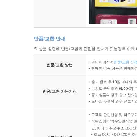
- ［피츠버그 포스트-가제트(Pittsburgh Post-Gaze
“이 책은 법조인이 아닌 일반 독자도 흥미롭게 읽을 
속에서, 정의의 실현이라는 화두에 균열을 만드는 
이유는 검사들이 겪는 불확실성에 대한 두려움, 
반품/교환 안내
중요한 화두를 던지는 이 책은 유려한 문장 덕에 읽는
※ 상품 설명에 반품/교환과 관련한 안내가 있는경우 아래 
- ［로페어(Lawfare)］
마이페이지 >
반품/교환 신청
반품/교환 방법
판매자 배송 상품은 판매자와
출고 완료 후 10일 이내의 
디지털 콘텐츠인 eBook의 
반품/교환 가능기간
중고상품의 경우 출고 완료일
모바일 쿠폰의 경우 유효기간(
고객의 단순변심 및 착오구
직수입양서/직수입일서중 일
단, 아래의 주문/취소 조건인
오늘 00시 ~ 06시 30분 