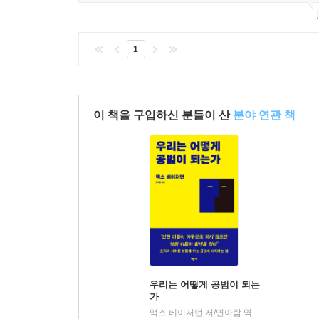
“이 책은 진실이란 무엇인지, 폭력적 행위가 만
1
고민하자고 권하면서, 기본으로 돌아갈 것을 제안한다
- ［가디언］
이 책을 구입하신 분들이 산
분야 연관 책
“이 책을 가득 채운 실수담, 그리고 정의를 실현하
바라라는 검사 시절에 보여줬던 실력대로 매우 강력
- ［뉴욕타임스］
“생각할 거리가 필요한가? 여기 풍성한 만찬이 있
만난다.”
- ［워싱턴타임스］
“바라라는 법은 공고한 시스템이지만, 정의를 바
여러 딜레마와 묵묵히 일하는 보통 사람들이 어우러
우리는 어떻게 공범이 되는
가
- ［퍼블리셔스 위클리］
맥스 베이저먼 저/연아람 역
민음사
|