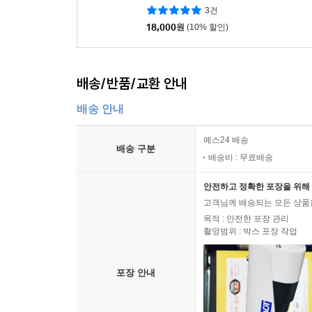
3건
“법치가 흔들리고 사법 정의에 대한 믿음도 위태
18,000
원
(10% 할인)
정의의 대척점에 선 트럼프가 보이는 법치에 대한
반박을 넘어, 트럼프가 업신여기는 바로 그 사
사법제도의 역할에 대해 고찰하면서, 법집행이라는
배송/반품/교환 안내
설명하고, 법정에서 예리하게 다듬은 이상과 관습이
배송 안내
- ［워싱턴포스트］
예스24 배송
“더없이 매력적이다! 이 책은 오랫동안 정의를 실현
배송 구분
배송비 : 무료배송
다루고 있는 주제는 묵직하지만, 그 내용은 놀라운
- ［폴리티코(Politico)］
안전하고 정확한 포장을 위해 
고객님께 배송되는 모든 상품을
“법률과 제도는 사실상 그것을 만들고 적용하는 사
목적 : 안전한 포장 관리
촬영범위 : 박스 포장 작업
지적하는 책!”
- ［복스(Vox)］
포장 안내
“프릿 바라라는 자신의 경험을 통해 사법체계, 
설명한다. 검사를 꿈꾸는 이들, 현직 법조인뿐만 아