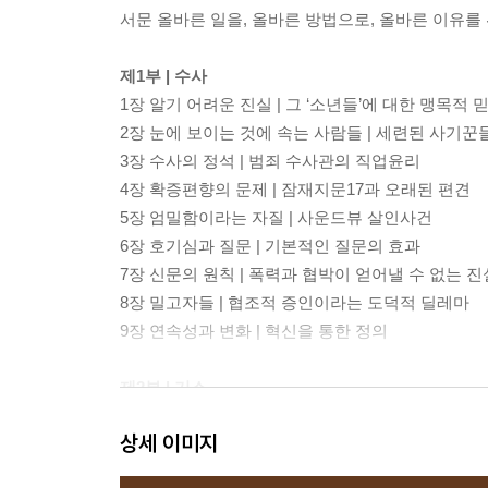
서문 올바른 일을, 올바른 방법으로, 올바른 이유를
제1부 | 수사
1장 알기 어려운 진실 | 그 ‘소년들’에 대한 맹목적 
2장 눈에 보이는 것에 속는 사람들 | 세련된 사기꾼
3장 수사의 정석 | 범죄 수사관의 직업윤리
4장 확증편향의 문제 | 잠재지문17과 오래된 편견
5장 엄밀함이라는 자질 | 사운드뷰 살인사건
6장 호기심과 질문 | 기본적인 질문의 효과
7장 신문의 원칙 | 폭력과 협박이 얻어낼 수 없는 진
8장 밀고자들 | 협조적 증인이라는 도덕적 딜레마
9장 연속성과 변화 | 혁신을 통한 정의
제2부 | 기소
10장 끝없이 굴러가는 기계 | 수사과정의 심리적 
상세 이미지
11장 그런 일이 없기를 | 현실이 되어서는 안 될 판
12장 불기소 | 검사들이 가장 내리기 힘든 결정