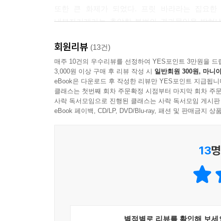
사, 피고인, 법정, 대중 등이다. 관계자 중에 때로
또한 큰 화제가 되었다. 프릿 바라라는 집요한 
존재하는 것은 아니다. 그렇지만 피해자가 있다면,
내부자거래라는 추악한 불법의 결과물임을 밝혀냈고
어느 정도로 피해자를 배려하고 보살피고 보호하고
운용하던 펀드 전체를 해산한 후에 문을 닫았다. 마치
에 서도록 할 수 있을까? 앞으로 이 문제를, 법정에
회원리뷰
제목의 드라마로 실제 제작돼 미국에서 큰 인기를 
(13건)
떤 면에서 수앤은 형사사법체계에서 홀대받고 이름
매주 10건의 우수리뷰를 선정하여 YES포인트 3만원을 드
--- p.279~280
3,000원 이상 구매 후 리뷰 작성 시
일반회원 300원, 마니아
이 밖에도 바라라는 씨티그룹(Citigroup)을
eBook은 다운로드 후 작성한 리뷰만 YES포인트 지급됩니
평가받아왔으며, 17명의 유명 정치인을 기소하
정의와 관련된 가장 당혹스럽고 중대한 질문은 형
클래스는 첫번째 회차 주문확정 시점부터 마지막 회차 주문
법집행으로 대중적 인기 역시 매우 높았다. 그러나
사락 독서모임으로 진행된 클래스는 사락 독서모임 게시판
필요한 선을 넘지 않을까? 다시 말해 처벌이 재활로
주목을 받았다. 오바마 정부 시절부터 지검장으
eBook 페이백, CD/LP, DVD/Blu-ray, 패션 및 판매금
하는 것과 각 사건에 맞는 개별적 정의를 실현하는
대통령으로 취임한 후 몇 달 만에 돌연 해임당했
환경, 양육과정, 범행동기 등 범인의 특수한 상황까지
유능한 바라라를 해고한 것’이라는 해석을 내놨고, 
동안 박탈해야 정의에 부합하는 것일까? 사실 그 
13
명
화제를 낳았다.
덕적, 정서적, 심지어 종교적인 색채를 짙게 띨 수
서에 나오는 ‘눈에는 눈’이라는 형벌법이다. 일반인
검사의 정치적 중립을 지키기 위해 대통령과의 사
어렵다. 이러한 수단과 규율의 공정성은 일반인에게 
검사, 정치권을 성역 없이 수사하기 위해 고군분
해, 그 처벌이 너무 가볍든 무겁든 본능적으로 반응
파헤치며 겪었던 검사로서의 딜레마와 인간적 고뇌,
거나 처벌받아본 경험이 있기 때문이다. 개인이든 
위해 가장 먼저 바로 서야 할 것이 무엇인가를 생생
--- p.367~368
별점별로 리뷰를 확인해 보세