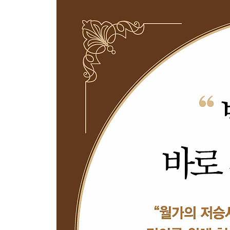
13장 조직문화 | 윤리가 무시당하는 문화의 폐해
14장 발리우드 | 사건의 파장이 국경을 넘을 때 벌
제3부 | 판결
15장 법정에 서는 날 | 피해자다움이라는 함정
16장 판사들 | 법정이라는 우주를 지배하는 자
17장 재판 | 정의로운 판결을 위한 필수 조건
18장 밀실 속의 세 남자 | 권력자들의 부정부패를 
19장 배심원 평결 | 결과를 알 수 없는 호사
제4부 | 처벌
20장 사라진 아기 | 양형의 기준이 명확하지 않을 때
21장 파리대왕 | 법집행자들의 범법 행위를 다루는 
22장 정의를 넘어서 | 용서가 만들어내는 기적
감사의 글