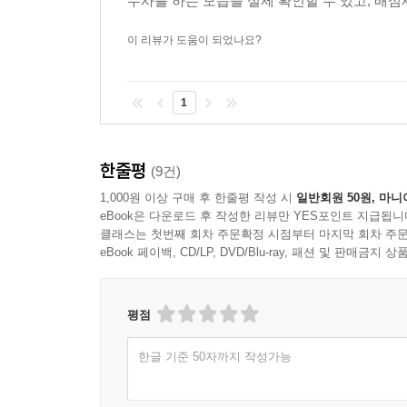
수사를 하는 모습을 실제 확인할 수 있고, 배심재
목표를 달성하는 주체는 잘하든 못하든 인간이다
이 리뷰가 도움이 되었나요?
몫이다. 결국 정의를 바로 세우는 것은 인간이다.
정의를 이룰 수 있다는 것이 바라라가 이 책에서 
1
‘법치지배’ ‘적법절차’ ‘무죄추정’과 같은 사법
정의의 개념도 누군가가 정치적으로 적이냐 동지냐에
무기가 아니라는 것, 객관적 진실은 엄연히 존재
한줄평
(9건)
중요한 사회적 가치임을 이 책은 힘주어 주장한다.
1,000원 이상 구매 후 한줄평 작성 시
일반회원 50원, 마니
eBook은 다운로드 후 작성한 리뷰만 YES포인트 지급됩니
클래스는 첫번째 회차 주문확정 시점부터 마지막 회차 주문
이런 이유로 프릿 바라라는 중요한 기본적인 물음으
eBook 페이백, CD/LP, DVD/Blu-ray, 패션 및 판매금
무엇인가? 독립성에는 어떤 조건이 필요한가? 
현명하게 발휘할 수 있는가?” 이는 추상적 세계가
실현해야 하는 이 세상이 던지는 질문들이다.
평점
한글 기준 50자까지 작성가능
“정의는 올바른 일을, 올바른 방법으로, 올바른 이유
_수사, 기소, 판결, 처벌의 네 가지 법집행과정을 통