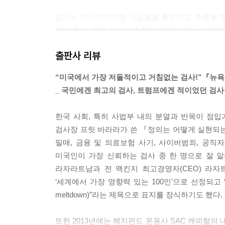
검사는 자신이 파악한 사실들을 확인하고, 추론을 점
봐야 한다. 또한 자신의 주장에 허점은 없는지 검토
그들이 하는 말을 끝까지 듣고, 유죄혐의에 대해 
출판사 리뷰
피고인 측 변호인들이 검사들의 잘못을 지적해 준 
기소 처분을 내리지는 않는다). 이렇게 심사숙고하
“미국에서 가장 저돌적이고 거침없는 검사!”『뉴
것은 한 사람의 인생을 산산조각 낼 수도 있는 일이
_ 국민에겐 최고의 검사, 트럼프에겐 적이었던 검사
거나 항소법원에서 혐의를 벗더라도, 재판 전과는 다
면 피고인은 주변 사람들에게 외면 받거나, 무일푼이
한국 사회, 특히 사법부 내의 분열과 반목이 점
르고 공정하게 결정해야 한다. 덧붙이자면, 뉴스
검사장 프릿 바라라가 쓴 『정의는 어떻게 실현되는가
야 한다. 한번 엎질러진 물은 주워 담을 수 없기 때
밀매, 금융 및 의료보험 사기, 사이버범죄, 공직
--- p.183
미국인이 가장 신뢰하는 검사 중 한 명으로 잘 
라자라트남과 전 맥킨지 최고경영자(CEO) 라자트
판결단계에서는 의혹이나 혐의를 심판한다. 이는 궁
‘세계에서 가장 영향력 있는 100인’으로 선정되고 “월스트리트
다. 혐의인정(유죄시인), 공소취소(공소기각), 혐의
meltdown)”라는 제목으로 표지를 장식하기도 했다.
죄를 선고하거나 피고인이 도망가서 재판 자체를 받
주목할 점은 미국의 형사사법체계에서는 무죄선고가 
또한 2013년에는 헤지펀드 운용사 SAC 캐피털