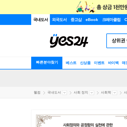
국내도서
외국도서
중고샵
eBook
크레마클럽
C
빠른분야찾기
베스트
신상품
이벤트
바이백
매
웰컴
국내도서
사회 정치
사회학