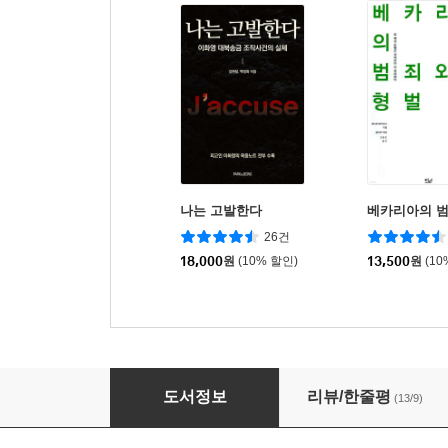
나는 고발한다
베카리아의 범
26건
18,000
원
(10% 할인)
13,500
원
(10
정의는 어떻게 실현되는가
도서정보
리뷰/한줄평
(13/9)