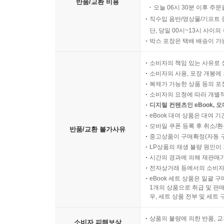
반품/교환 비용
오늘 06시 30분 이후 주문
직수입 음반/영상물/기프트 
단, 당일 00시~13시 사이
박스 포장은 택배 배송이 가
소비자의 책임 있는 사유로 
소비자의 사용, 포장 개봉에 
복제가 가능한 상품 등의 포장을 
소비자의 요청에 따라 개별
디지털 컨텐츠인 eBook, 
eBook 대여 상품은 대여 기
모바일 쿠폰 등록 후 취소/환
반품/교환 불가사유
중고상품이 구매확정(자동 
LP상품의 재생 불량 원인이 기
시간의 경과에 의해 재판매가
전자상거래 등에서의 소비자
eBook 세트 상품은 일괄 
1개의 상품으로 취급 및 판매
우, 세트 상품 전부 및 세트
상품의 불량에 의한 반품, 교
소비자 피해보상