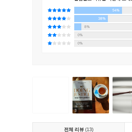
54%
부이얀을 죽이려 했고 이제 사형집행을 기다리는 그
“사회정의와 공정함은 무엇으로 지켜낼 수 있는가?
38%
집행일을 며칠 앞두고 『뉴욕타임스』 기자에게 이런 
_ 각자의 ‘정의관’이 쟁투를 벌이는 한국 사회에 던
8%
가 느끼는 감정을 전하자면 이렇습니다. 저한테 목
0%
사드립니다.” 증오와 살의로 가득했던, 그래서 법
현재 한국에서 가장 많이 언론에 오르내리는 이슈
0%
죽이려고 했던 사람 덕분에 서서히 변화하고 있었다.
실현을 위한 쟁투로 보이지만, 국민의 눈에도 그렇
로 이런 말도 남겼다. “세상에 퍼진 증오는 사라져야
묻혀 어디론가 사라져버린 듯하다. 그간 한국 사
1년 7월 20일 오후 8시 53분, 결국 형이 집행되
제기할 만한 판결이 많았다. 단순히 법을 제대로 
이해되지 않는 부분이 있었다. 누군가는 배고픔에 삶
--- p.419~420
투약하고 소지하고 있다가 발각되었는데도 집행유예
정의가 훼손된 판결이라고 생각하는 사법판결을 우
프릿 바라라는 『정의는 어떻게 실현되는가』에서 
이런 말도 덧붙인다. “내가 주장하고 싶은 것은, 
3
그 결과도 정당하다고 믿는다는 점이다.” 흔히들 
공정한 절차를 보려고도 이해하려고도 하지 않는다
전체 리뷰
(13)