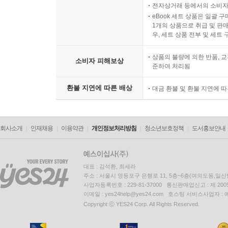
전자상거래 등에서의 소비자
eBook 세트 상품은 일괄 
1개의 상품으로 취급 및 판매
우, 세트 상품 전부 및 세트
상품의 불량에 의한 반품, 교
소비자 피해보상
준하여 처리됨
환불 지연에 따른 배상
대금 환불 및 환불 지연에 
회사소개
인재채용
이용약관
개인정보처리방침
청소년보호정책
도서홍보안내
대표 : 김석환, 최세라
주소 : 서울시 영등포구 은행로 11, 5층~6층(여의도동,일신
사업자등록번호 : 229-81-37000 통신판매업신고 : 제 200
이메일 : yes24help@yes24.com 호스팅 서비스사업자 :
Copyright ⓒ YES24 Corp. All Rights Reserved.