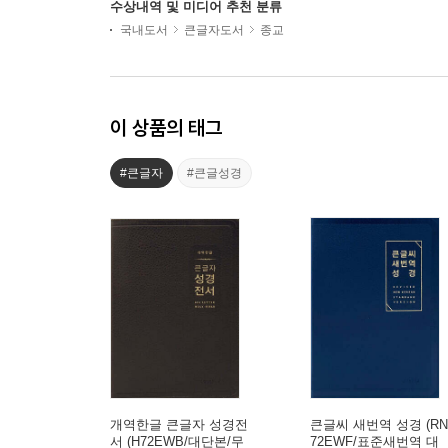
수상내역 및 미디어 추천 분류
국내도서
큰글자도서
종교
이 상품의 태그
#큰글자
#큰글성경
개역한글 큰글자 성경전
큰글씨 새번역 성경 (RN
서 (H72EWB/대단본/무
72EWF/표준새번역 대