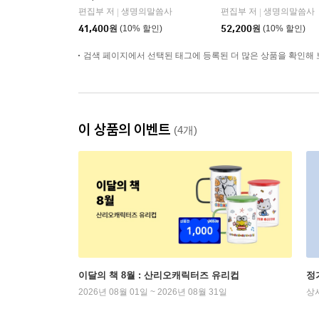
지퍼/PU/반달 색인/해설
단본/무지퍼/PU/반달 색
편집부 저
생명의말씀사
편집부 저
생명의말씀사
|
|
없음/각주 없음/다크브
인/주석 없음/뉴다크네
41,400
원
(10% 할인)
52,200
원
(10% 할인)
라운)
이비)
검색 페이지에서 선택된 태그에 등록된 더 많은 상품을 확인해 
이 상품의 이벤트
(4개)
이달의 책 8월 : 산리오캐릭터즈 유리컵
정
2026년 08월 01일 ~ 2026년 08월 31일
상