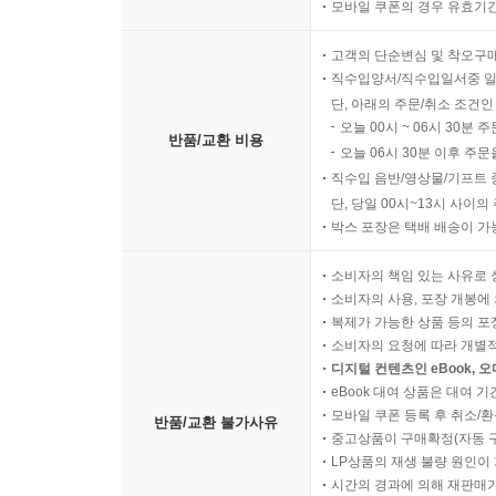
모바일 쿠폰의 경우 유효기간(
고객의 단순변심 및 착오구
직수입양서/직수입일서중 일
단, 아래의 주문/취소 조건인
오늘 00시 ~ 06시 30분 
반품/교환 비용
오늘 06시 30분 이후 주문
직수입 음반/영상물/기프트 
단, 당일 00시~13시 사이
박스 포장은 택배 배송이 가
소비자의 책임 있는 사유로 
소비자의 사용, 포장 개봉에 
복제가 가능한 상품 등의 포장을 
소비자의 요청에 따라 개별
디지털 컨텐츠인 eBook, 
eBook 대여 상품은 대여 기
모바일 쿠폰 등록 후 취소/환
반품/교환 불가사유
중고상품이 구매확정(자동 
LP상품의 재생 불량 원인이 기
시간의 경과에 의해 재판매가