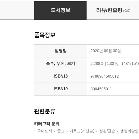
큰글자 프리미엄 굿데이성경 (대합본/새찬송가 
도서정보
리뷰/한줄평
(0/0)
품목정보
발행일
2020년 09월 30일
쪽수, 무게, 크기
2,288쪽 | 1,337g | 148*215
ISBN13
9788904505012
ISBN10
8904505011
관련분류
카테고리 분류
국내도서
종교
기독교(개신교)
성경/찬송
생명의말씀