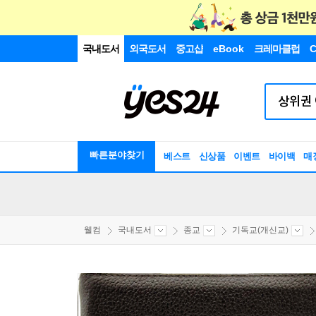
국내도서
외국도서
중고샵
eBook
크레마클럽
C
빠른분야찾기
베스트
신상품
이벤트
바이백
매
웰컴
국내도서
종교
기독교(개신교)